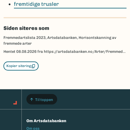
fremtidige trusler
Siden siteres som
Fremmedartslista 2023, Artsdatabanken, Horisontskanning av
fremmede arter
Hentet
08.08.2026
fra https://artsdatabanken.no/Arter/Fremmedartslista/Om-Fremmedartslista/Risikokategorier-og-kriterier/Horisontskanning
Kopier sitering
Til toppen
Om Artsdatabanken
Footermeny
Om oss