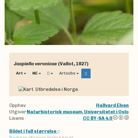
Jaapiella veronicae
(Vallot, 1827)
Art
NE
Artsobs
Opphav
Hallvard Elven
Utgiver
Naturhistorisk museum, Universitetet i Oslo
Lisens
CC BY-SA 4.0
Bildet i full størrelse
Rediger
(Krever innlogging)