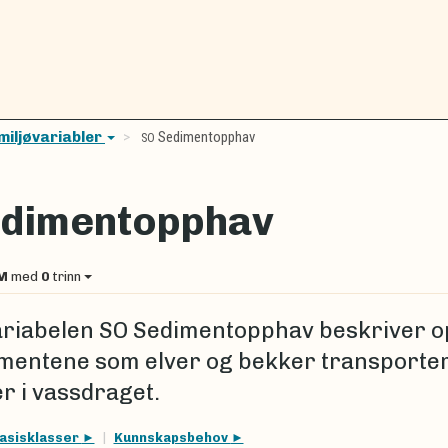
miljøvariabler
Sedimentopphav
SO
dimentopphav
M
med
0
trinn
ariabelen SO Sedimentopphav beskriver 
dimentene som elver og bekker transporte
r i vassdraget.
asisklasser
Kunnskapsbehov