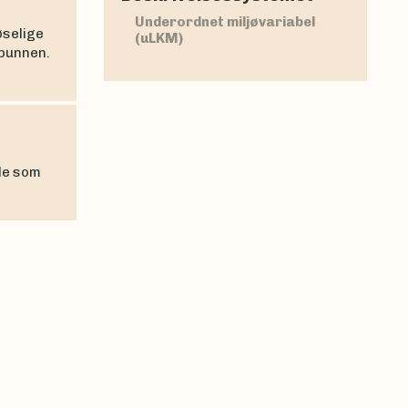
Underordnet miljøvariabel
øselige
(uLKM)
ebunnen.
le som