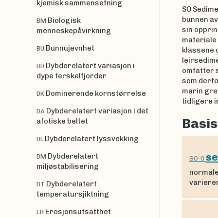
kjemisk sammensetning
SO Sedime
bunnen av 
Biologisk
BM
sin opprin
menneskepåvirkning
materiale 
Bunnujevnhet
BU
klassene 
leirsedim
Dybderelatert variasjon i
DD
omfatter 
dype terskelfjorder
som derfo
marin gre
Dominerende kornstørrelse
DK
tidligere 
Dybderelatert variasjon i det
DA
Basis
afotiske beltet
Dybderelatert lyssvekking
DL
se
Dybderelatert
DM
SO-0
miljøstabilisering
normale
variere
Dybderelatert
DT
temperatursjiktning
Erosjonsutsatthet
ER