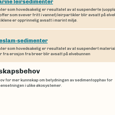
rine leirsedimenter
ter som hovedsakelig er resultatet av at suspenderte (uoppl
offer som svever fritt i vannet) leirpartikler blir avsatt på elv
iklene er opprinnelig avsatt i marint miljø.
eslam-sedimenter
ter som hovedsakelig er resultatet av at suspendert materia
 fra erosjon fra breer blir avsatt på elvebunnen
skapsbehov
hov for mer kunnskap om betydningen av sedimentopphav for
nsetningen i ulike økosystemer.