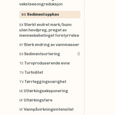
vekstsesongreduksjon
Sedimentopphav
SO
Sterkt endret mark/bunn
SX
uten hevdpreg, preget av
menneskebetinget forstyrrelse
Sterk endring av vannmasser
SY
Sedimentsortering
S3
Torvproduserende evne
TE
Turbiditet
TU
Tørrleggingsvarighet
TV
Uttørkingseksponering
UE
Uttørkingsfare
UF
Vannpåvirkningsintensitet
VF