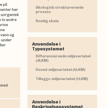
e på
Økologisk strukturerende
imenter har
prosess
t uorganisk
e to andre
Romlig skala
arine
ene
 vann og
s under
Anvendelse i
ler
Typesystemet
Differensierende miljøvariabel
(dLKM)
Hoved-miljøvariabel (hLKM)
Tilleggs-miljøvariabel (tLKM)
, med
Anvendelse i
Beskrivelsessystemet