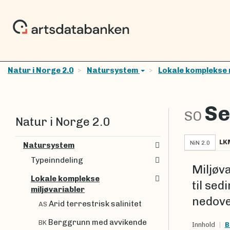
Natur i Norge 2.0
Natursystem
Lokale komplekse 
Se
SO
Natur i Norge 2.0
LK
NiN 2.0
Natursystem
Typeinndeling
Miljøv
Lokale komplekse
til se
miljøvariabler
nedove
Arid terrestrisk salinitet
AS
Berggrunn med avvikende
BK
Innhold
B