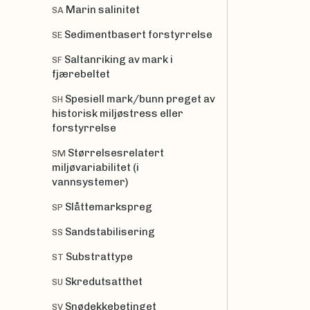
Marin salinitet
SA
Sedimentbasert forstyrrelse
SE
Saltanriking av mark i
SF
fjærebeltet
Spesiell mark/bunn preget av
SH
historisk miljøstress eller
forstyrrelse
Størrelsesrelatert
SM
miljøvariabilitet (i
vannsystemer)
Slåttemarkspreg
SP
Sandstabilisering
SS
Substrattype
ST
Skredutsatthet
SU
Snødekkebetinget
SV