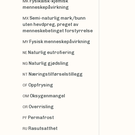
Fysikalsk-kjemisk
MK
menneskepåvirkning
Semi-naturlig mark/bunn
MX
uten hevdpreg, preget av
menneskebetinget forstyrrelse
Fysisk menneskepåvirkning
MY
Naturlig eutrofiering
NE
Naturlig gjødsling
NG
Næringstilførselstillegg
NT
Oppfrysing
OF
Oksygenmangel
OM
Overrisling
OR
Permafrost
PF
Rasutsatthet
RU