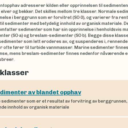
ntopphav adresserer kilden eller opprinnelsen til sedimenten
elver og bekker. Det skilles mellom tre klasser. Normale sed
nelse i berggrunn som er forvitret (SO·0), og varierer fra ren
til sedimenter med betydelig innhold av organisk materiale. D
omfatter sedimenter som har sin opprinnelse i henholdsvis m
enter (SO·a) og breslam-sedimenter (SO·b). Begge disse klass
sedimenter som lett eroderes av, og suspenderes i, rennende
r ofte fører til turbide vannmasser. Marine sedimenter finne
nse, mens breslam-sedimenter finnes nedenfor nåværende el
isbreer.
klasser
dimenter av blandet opphav
 sedimenter som er et resultat av forvitring av berggrunnen
nde innhold av organisk materiale