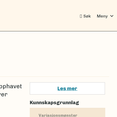
expand_more
Søk
Meny
opphavet
Les mer
rer
Kunnskapsgrunnlag
Variasjonsmønster