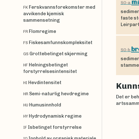
ma
SO-a
Ferskvannsforekomster med
FK
sedimen
avvikende kjemisk
faste st
sammensetning
Leirpart
Flomregime
FR
Fiskesamfunnskompleksitet
FS
br
SO-b
Grottebetinget skjerming
GS
sedimen
Helningsbetinget
stammer
HF
forstyrrelsesintensitet
Hevdintensitet
HI
Kunn
Semi-naturlig hevdregime
HR
Det er be
artssamme
Humusinnhold
HU
Hydrodynamisk regime
HY
Isbetinget forstyrrelse
IF
Innhold av organisk materiale
IO