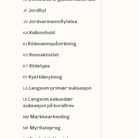
Jordflyt
JF
Jordvarmeinnflytelse
JV
Kalkinnhold
KA
Kildevannspåvirkning
KI
Konnektivitet
KO
Kildetype
KT
Kysttilknytning
KY
Langsom primær suksesjon
LA
Langsom sekundær
LK
suksesjon på korallrev
Markbearbeiding
MB
Myrflatepreg
MF