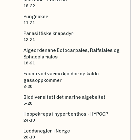
18-22
Pungreker
11-21
Parasittiske krepsdyr
12-21
Algeordenane Ectocarpales, Ralfsiales og
Sphacelariales
16-21
Fauna ved varme kjelder og kalde
gassoppkommer
3-20
Biodiversitet i det marine algebeltet
5-20
Hoppekreps i hyperbenthos - HYPCOP
24-19
Leddsnegler i Norge
26-19