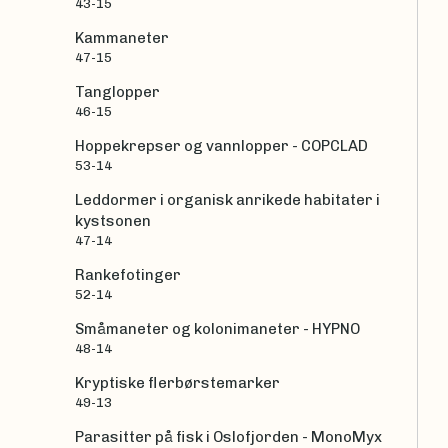
43-15
Kammaneter
47-15
Tanglopper
46-15
Hoppekrepser og vannlopper - COPCLAD
53-14
Leddormer i organisk anrikede habitater i
kystsonen
47-14
Rankefotinger
52-14
Småmaneter og kolonimaneter - HYPNO
48-14
Kryptiske flerbørstemarker
49-13
Parasitter på fisk i Oslofjorden - MonoMyx