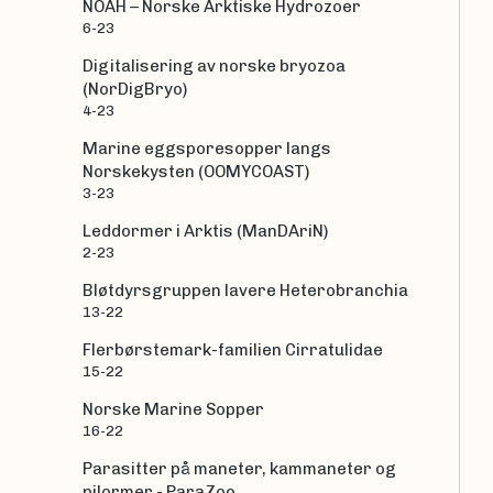
NOAH – Norske Arktiske Hydrozoer
6-23
Digitalisering av norske bryozoa
(NorDigBryo)
4-23
Marine eggsporesopper langs
Norskekysten (OOMYCOAST)
3-23
Leddormer i Arktis (ManDAriN)
2-23
Bløtdyrsgruppen lavere Heterobranchia
13-22
Flerbørstemark-familien Cirratulidae
15-22
Norske Marine Sopper
16-22
Parasitter på maneter, kammaneter og
pilormer - ParaZoo