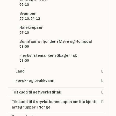
66-10
Svamper
55-10, 54-12
Halekrepser
57-10
Bunnfauna i fjorder i Møre og Romsdal
58-09
Flerbørstemarker i Skagerrak
53-09
Land
Fersk- og brakkvann
Tilskudd til nettverkstiltak
Tilskudd til å styrke kunnskapen om lite kjente
artsgrupper i Norge