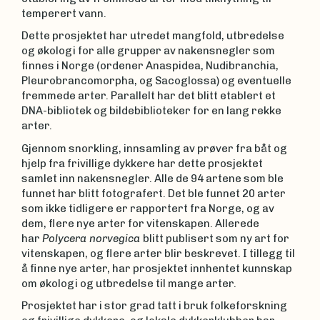
temperert vann.
Dette prosjektet har utredet mangfold, utbredelse
og økologi for alle grupper av nakensnegler som
finnes i Norge (ordener Anaspidea, Nudibranchia,
Pleurobrancomorpha, og Sacoglossa) og eventuelle
fremmede arter. Parallelt har det blitt etablert et
DNA-bibliotek og bildebiblioteker for en lang rekke
arter.
Gjennom snorkling, innsamling av prøver fra båt og
hjelp fra frivillige dykkere har dette prosjektet
samlet inn nakensnegler. Alle de 94 artene som ble
funnet har blitt fotografert. Det ble funnet 20 arter
som ikke tidligere er rapportert fra Norge, og av
dem, flere nye arter for vitenskapen. Allerede
har
Polycera norvegica
blitt publisert som ny art for
vitenskapen, og flere arter blir beskrevet. I tillegg til
å finne nye arter, har prosjektet innhentet kunnskap
om økologi og utbredelse til mange arter.
Prosjektet har i stor grad tatt i bruk folkeforskning