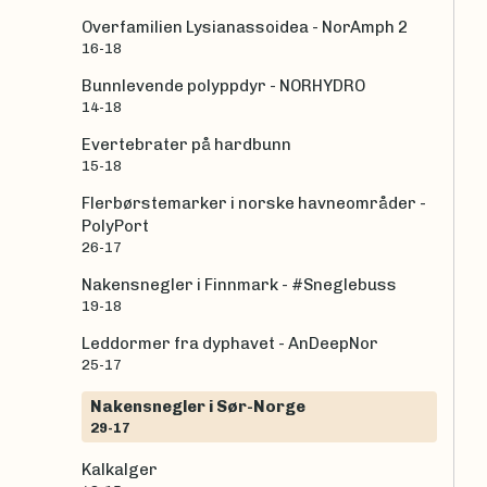
Overfamilien Lysianassoidea - NorAmph 2
16-18
Bunnlevende polyppdyr - NORHYDRO
14-18
Evertebrater på hardbunn
15-18
Flerbørstemarker i norske havneområder -
PolyPort
26-17
Nakensnegler i Finnmark - #Sneglebuss
19-18
Leddormer fra dyphavet - AnDeepNor
25-17
Nakensnegler i Sør-Norge
29-17
Kalkalger