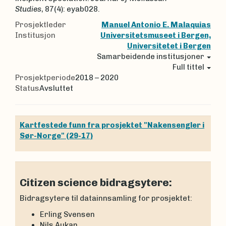
Studies
, 87(4): eyab028.
Prosjektleder
Manuel Antonio E. Malaquias
Institusjon
Universitetsmuseet i Bergen,
Universitetet i Bergen
Samarbeidende institusjoner
Full tittel
Prosjektperiode
2018 – 2020
Status
Avsluttet
Kartfestede funn fra prosjektet "Nakensengler i
Sør-Norge" (29-17)
Citizen science bidragsytere:
Bidragsytere til datainnsamling for prosjektet:
Erling Svensen
Nils Aukan