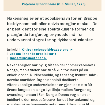
Polycera quadrilineata
(O.F. Müller, 1776)
Nakensnegler er et populærnavn for en gruppe
bløtdyr som helt eller delvis mangler et skall. De
er best kjent for sine spektakulære former og
prangende farger, og er yndede mål for
undervannsfotografer og dykkerentusiaster.
Innhold
Citizen science bidragsytere:
Les om lignende prosjekter
Innsamlingsmetoder
Nakensnegler har nylig fått en del oppmerksomhet i
Norge, men studier har til nå kun fokusert på en
enkelt orden, Nudibranchia, og først og fremst i midt-
norske områder. Ingen spesielt dedikerte
vitenskapelige undersøkelser er gjort de siste 80
årene langs den lange kystlinja mellom Bergen og
svenskegrensen i Sør-Norge. Denne regionen er
imidlertid den mest sårbare i landet for ankomst og
etablering av fremmede arter med tilknytning til