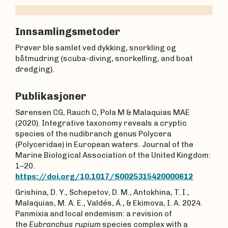
Innsamlingsmetoder
Prøver ble samlet ved dykking, snorkling og
båtmudring (scuba-diving, snorkelling, and boat
dredging).
Publikasjoner
Sørensen CG, Rauch C, Pola M & Malaquias MAE
(2020). Integrative taxonomy reveals a cryptic
species of the nudibranch genus Polycera
(Polyceridae) in European waters. Journal of the
Marine Biological Association of the United Kingdom:
1–20.
https://doi.org/10.1017/S0025315420000612
Grishina, D. Y., Schepetov, D. M., Antokhina, T. I.,
Malaquias, M. A. E., Valdés, Á., & Ekimova, I. A. 2024.
Panmixia and local endemism: a revision of
the
Eubranchus rupium
species complex with a