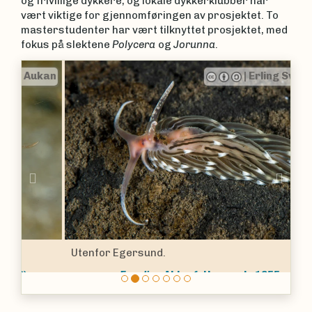
og frivillige dykkere, og lokale dykkerklubber har
vært viktige for gjennomføringen av prosjektet. To
masterstudenter har vært tilknyttet prosjektet, med
fokus på slektene
Polycera
og
Jorunna
.
|
Erling Svensen
Previous
Nex
Utenfor Egersund.
Facelina
Alder & Hancock, 1855