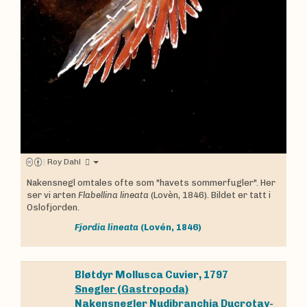
|
Roy Dahl
Nakensnegl omtales ofte som "havets sommerfugler". Her
ser vi arten
Flabellina lineata
(Lovèn, 1846). Bildet er tatt i
Oslofjorden.
Fjordia lineata
(Lovén, 1846)
Bløtdyr
Mollusca
Cuvier, 1797
Snegler (Gastropoda)
Nakensnegler
Nudibranchia
Ducrotay-