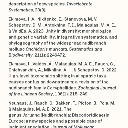
description of new species.
Invertebrate
Systematics
, 38(8).
Ekimova, I. A., Nikitenko, E., Stanovova, M. V.,
Schepetov, D. M., Antokhina, T. I., Malaquias, M. A. E.,
& ValdÉs, Á. 2023. Unity in diversity: morphological
and genetic variability, integrative systematics, and
phylogeography of the widespread nudibranch
mollusc
Onchidoris muricata
.
Systematics and
Biodiversity
, 21(1): 2246472.
Ekimova, I., Valdés, Á., Malaquias, M. A. E., Rauch, C.,
Chichvarkhin, A., Mikhlina, A., ... & Schepetov, D. 2022.
High-level taxonomic splitting in allopatric taxa
causes confusion downstream: a revision of the
nudibranch family Сoryphellidae.
Zoological Journal
of the Linnean Society
, 196(1): 215–249.
Neuhaus, J., Rauch, C., Bakken, T., Picton, B., Pola, M.,
& Malaquias, M. A. E. 2021. The
genus
Jorunna
(Nudibranchia: Discodorididae) in
Europe: a new species and a possible case of
incipient speciation.
Journal of Molluscan