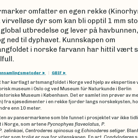
marker omfatter en egen rekke (Kinorhy
virvelløse dyr som kan bli opptil 1 mm sto
 global utbredelse og lever på havbunnen,
og ned til dyphavet. Kunnskapen om
ngfoldet i norske farvann har hittil vært 
full.
nnsamlingsmetoder
GBIF
 har kartlagt artsmangfoldet i Norge ved hjelp av ekspertise 
orisk museum i Oslo og ved Museum für Naturkunde i Berlin
istoriske Museum i København. Det er samlet inn prøver av m
) fra sjøsedimenter i en rekke fjorder langs norskekysten, h
indre enn 10 meter.
en av pansermarkene som ble funnet i prosjektet var ikke tidl
t i Norge, som artene
Pycnophyes flaveolatus​, P.
P. zelinkaei, Centroderes spinosus
og
Echinoderes setiger
. Blan
rter som trolig er nye for vitenskapen
.
En art,
Condyloderes
s