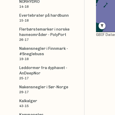
NORHYDRO
14-18
Evertebrater på hardbunn
15-18
Flerbørstemarker i norske
GBIF Data
havneområder - PolyPort
26-17
Nakensnegler i Finnmark -
#Sneglebuss
19-18
Leddormer fra dyphavet -
AnDeepNor
25-17
Nakensnegler i Sør-Norge
29-17
Kalkalger
43-15
Kammaneter