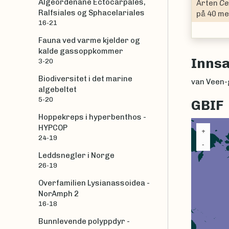
Algeordenane Ectocarpales,
e samlet ved Hvaler, mellom Asmaløy og Kirkeøy,
Semnode
Ralfsiales og Sphacelariales
16-21
Fauna ved varme kjelder og
kalde gassoppkommer
Inns
3-20
Biodiversitet i det marine
van Veen-
algebeltet
5-20
GBIF
Hoppekreps i hyperbenthos -
HYPCOP
24-19
Leddsnegler i Norge
26-19
Overfamilien Lysianassoidea -
NorAmph 2
16-18
Bunnlevende polyppdyr -