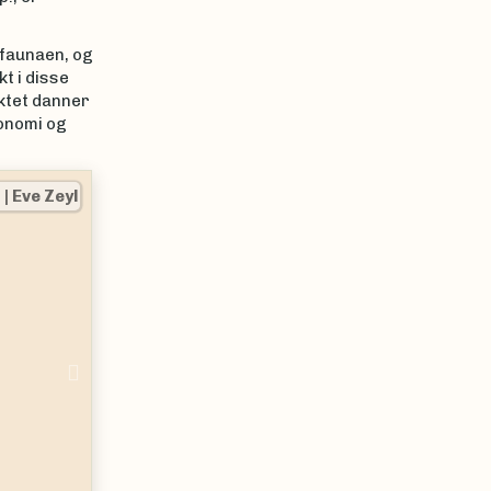
ofaunaen, og
t i disse
ktet danner
sonomi og
n
|
Eve Zeyl
Next