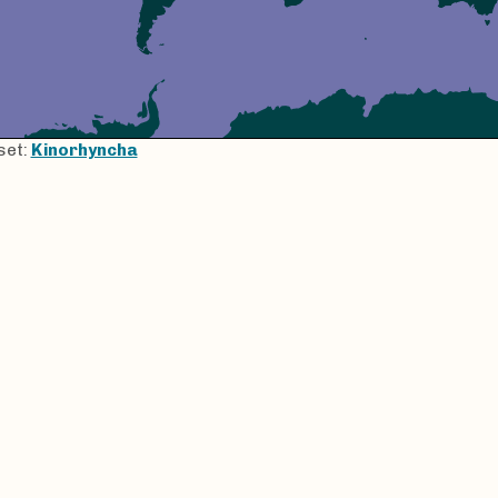
set:
Kinorhyncha