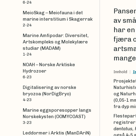
6-24
Panser
MeioSkag – Meiofauna i det
marine interstitium i Skagerrak
av små 
2-24
har en
Marine Amfipodar: Diversitet,
fjæra 
Artskompleks og Molekylære
artsma
studiar (MADAM)
1-24
mangel
NOAH – Norske Arktiske
Hydrozoer
Innhold
I
6-23
Prosjektet
Naturhist
Digitalisering av norske
og Naturh
bryozoa (NorDigBryo)
(0,05-1 mm
4-23
fra dyp m
Marine eggsporesopper langs
Flestepart
Norskekysten (OOMYCOAST)
registrer
3-23
dentatus,
Leddormer i Arktis (ManDAriN)
også 4-5 a