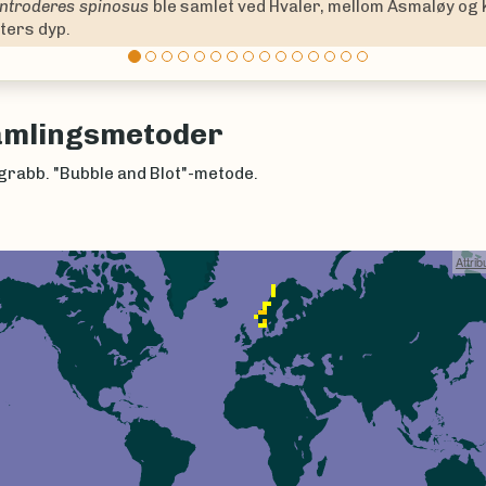
res armiger
ble funnet i Ålvundfjorden på 40 meters dyp.
amlingsmetoder
grabb. "Bubble and Blot"-metode.