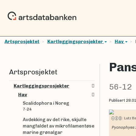
Artsprosjektet
Kartleggingsprosjekter
Hav
Pan
Artsprosjektet
56-12
Kartleggingsprosjekter
Hav
Publisert
28.0
Scalidophora i Noreg
7-24
|
Lutz 
Avdekking av det rike, skjulte
mangfaldet av mikrofilamentøse
Pycnophyes z
marine grønalgar