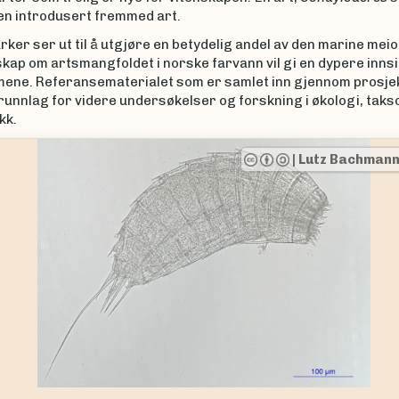
en introdusert fremmed art.
er ser ut til å utgjøre en betydelig andel av den marine mei
ap om artsmangfoldet i norske farvann vil gi en dypere innsik
ene. Referansematerialet som er samlet inn gjennom prosje
grunnlag for videre undersøkelser og forskning i økologi, tak
kk.
|
Lutz Bachman
ious