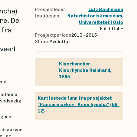
Prosjektleder
Lutz Bachmann
ncha)
Institusjon
Naturhistorisk museum,
re. De
Universitetet i Oslo
 fra
Full tittel
Prosjektperiode
2013 - 2015
Status
Avsluttet
svært
Kinorhyncher
Kinorhyncha
Reinhard,
1885
ved
eiofauna
Kartfestede funn fra prosjektet
ovedsaklig
"Pansermarker - Kinorhyncha" (56-
12)
igere
t disse var
p., er