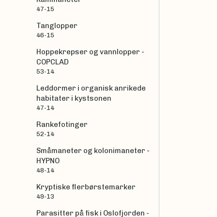
47-15
Tanglopper
46-15
Hoppekrepser og vannlopper -
COPCLAD
53-14
Leddormer i organisk anrikede
habitater i kystsonen
47-14
Rankefotinger
52-14
Småmaneter og kolonimaneter -
HYPNO
48-14
Kryptiske flerbørstemarker
49-13
Parasitter på fisk i Oslofjorden -