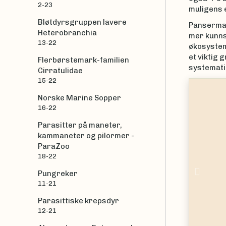
2-23
muligens 
Bløtdyrsgruppen lavere
Pansermark
Heterobranchia
mer kunnsk
13-22
økosystem
et viktig 
Flerbørstemark-familien
systemati
Cirratulidae
15-22
|
Lutz Bachmann
|
Eve Zeyl
Norske Marine Sopper
16-22
Parasitter på maneter,
kammaneter og pilormer -
ParaZoo
18-22
Prev
Pungreker
11-21
Parasittiske krepsdyr
12-21