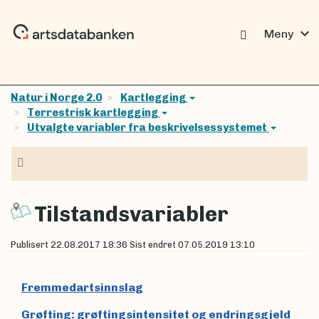
expand_more
Meny
Natur i Norge 2.0
Kartlegging
Terrestrisk kartlegging
Utvalgte variabler fra beskrivelsessystemet
Navigasjon
Tilstandsvariabler
Publisert
22.08.2017 18:36
Sist endret
07.05.2019 13:10
Fremmedartsinnslag
Grøfting: grøftingsintensitet og endringsgjeld