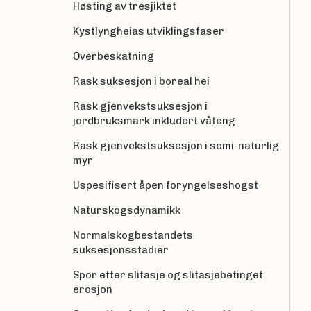
Høsting av tresjiktet
Kystlyngheias utviklingsfaser
Overbeskatning
Rask suksesjon i boreal hei
Rask gjenvekstsuksesjon i
jordbruksmark inkludert våteng
Rask gjenvekstsuksesjon i semi-naturlig
myr
Uspesifisert åpen foryngelseshogst
Naturskogsdynamikk
Normalskogbestandets
suksesjonsstadier
Spor etter slitasje og slitasjebetinget
erosjon