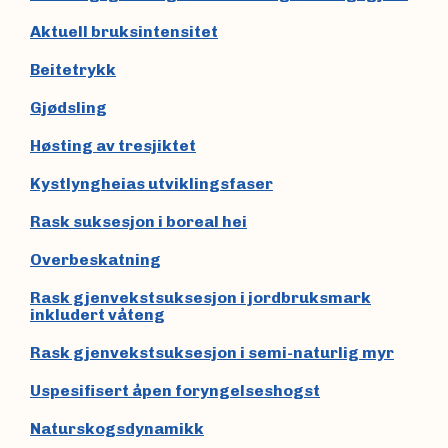
Aktuell bruksintensitet
Beitetrykk
Gjødsling
Høsting av tresjiktet
Kystlyngheias utviklingsfaser
Rask suksesjon i boreal hei
Overbeskatning
Rask gjenvekstsuksesjon i jordbruksmark
inkludert våteng
Rask gjenvekstsuksesjon i semi-naturlig myr
Uspesifisert åpen foryngelseshogst
Naturskogsdynamikk