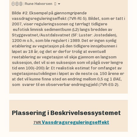
|
Rune Halvorsen
Bilde #2. Eksempel på
gjennomgripende
vassdragsreguleringseffekt (7VR-RI∙5). Bildet, som er tatt i
2007, viser reguleringssonen og tørrlagt tidligere
eufotisk limnisk sedimentbunn (L2) langs bredden av
Styggevatnet/Austdalsvatnet (SF: Luster: Jostedalen),
1200 m o.h., som ble regulert i 1989. Det er ingen synlig
etablering av vegetasjon på den tidligere innsjøbunnen i
løpet av 18 år, og det er derfor trolig at eventuell
reetablering av vegetasjon vil skje gjennom en langsom
suksesjon, det vil si en suksesjon som vil pågå over lengre
tid enn 100(–200) år. Et realistisk estimat for omfanget av
vegetasjonsutviklingen i løpet av de neste ca. 150 årene er
at det vil kunne finne sted en endring mellom 0,5 og 1 ØAE,
som svarer til en observerbar endringsgjeld (7VR-EG∙2).
Plassering i Beskrivelsessystemet
Vassdragsreguleringseffekt
7VR