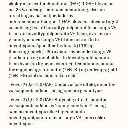
økologiske avstandsenheter (ØAE). 1 ØAE tilsvarer
ca. 25 % endring i artssammensetning, dvs. en
utskifting av ca. en fjerdedel av
artssammensetningen. 1 ØAE tilsvarer dermed også
en endring fra ett hovedtypetilpasset trinn langs VF
til neste hovedtypetilpassete VF-trinn, dvs. fra én
grunntypeserie langs VF til den neste. De to
hovedtypene åpen flomfastmark (T18) og
flomskogsmark (T30) avløser hverandre langs VF-
gradienten og inneholder to hovedtypetilpassete
trinn hver (se figuren ovenfor). Trinndefinisjonene
for reguleringsintensitet (7VR–RI) og endringsgjeld
(7VR–EG) skal dermed tolkes slik:
: Verdi 2 (0,5–1,0 ØAE): Observerbar effekt; innenfor
variasjonsbredden i én og samme grunntype
: Verdi 3 (1,0–2,0 ØAE): Betydelig effekt; innenfor
variasjonsbredden av ‘nabogrunntyper’ i én og
samme hovedtype eller tilgrensende
hovedtypetilpassete trinn langs VR, men i ulike
hovedtyper