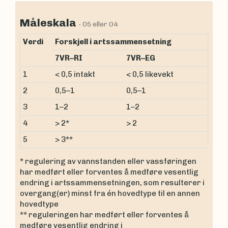
Måleskala
- O5 eller O4
Verdi
Forskjell i artssammensetning
7VR–RI
7VR–EG
1
< 0,5 intakt
< 0,5 likevekt
2
0,5–1
0,5–1
3
1–2
1–2
4
> 2*
> 2
5
> 3**
* regulering av vannstanden eller vassføringen
har medført eller forventes å medføre vesentlig
endring i artssammensetningen, som resulterer i
overgang(er) minst fra én hovedtype til en annen
hovedtype
** reguleringen har medført eller forventes å
medføre vesentlig endring i