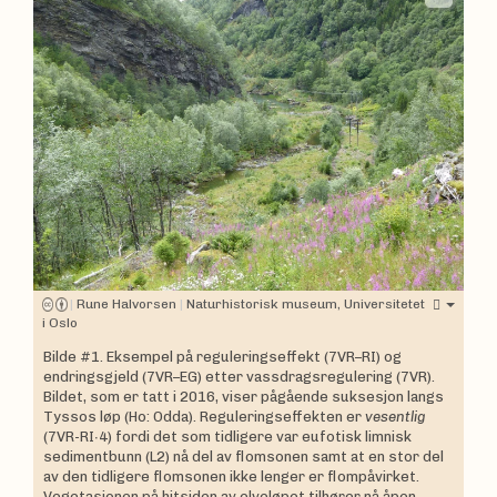
|
Rune Halvorsen
|
Naturhistorisk museum, Universitetet
i Oslo
Bilde #1. Eksempel på reguleringseffekt (7VR–RI) og
endringsgjeld (7VR–EG) etter vassdragsregulering (7VR).
Bildet, som er tatt i 2016, viser pågående suksesjon langs
Tyssos løp (Ho: Odda). Reguleringseffekten er
vesentlig
(7VR-RI∙4) fordi det som tidligere var eufotisk limnisk
sedimentbunn (L2) nå del av flomsonen samt at en stor del
av den tidligere flomsonen ikke lenger er flompåvirket.
Vegetasjonen på hitsiden av elveløpet tilhører nå åpen