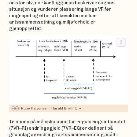
en stor elv, der kartleggeren beskriver dagens
situasjon og vurderer plassering langs VF før
inngrepet og etter at likevekten mellom
artssammensetning og miljøforhold er
gjenopprettet.
|
Rune Halvorsen
|
Harald Bratli
Trinnene på måleskalaene for reguleringsintensitet
(7VR–RI) endringsgjeld (7VR–EG) er definert på
grunnlag av endring i artssammensetning, målt i