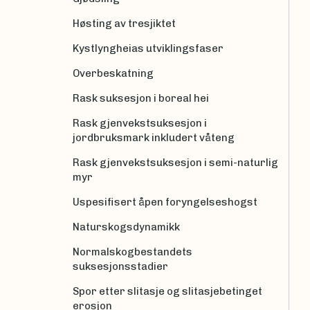
Høsting av tresjiktet
Kystlyngheias utviklingsfaser
Overbeskatning
Rask suksesjon i boreal hei
Rask gjenvekstsuksesjon i
jordbruksmark inkludert våteng
Rask gjenvekstsuksesjon i semi-naturlig
myr
Uspesifisert åpen foryngelseshogst
Naturskogsdynamikk
Normalskogbestandets
suksesjonsstadier
Spor etter slitasje og slitasjebetinget
erosjon