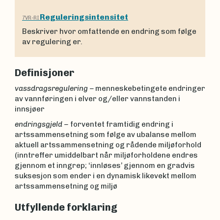
Reguleringsintensitet
7VR-RI
Beskriver hvor omfattende en endring som følge
av regulering er.
Definisjoner
vassdragsregulering –
menneskebetingete endringer
av vannføringen i elver og/eller vannstanden i
innsjøer
endringsgjeld –
forventet framtidig endring i
artssammensetning som følge av ubalanse mellom
aktuell artssammensetning og rådende miljøforhold
(inntreffer umiddelbart når miljøforholdene endres
gjennom et inngrep; ‘innløses’ gjennom en gradvis
suksesjon som ender i en dynamisk likevekt mellom
artssammensetning og miljø
Utfyllende forklaring