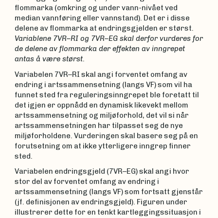
flommarka (omkring og under vann-nivået ved
median vannføring eller vannstand). Det er i disse
delene av flommarka at endringsgjelden er størst.
Variablene 7VR–RI og 7VR–EG skal derfor vurderes for
de delene av flommarka der effekten av inngrepet
antas å være størst
.
Variabelen 7VR–RI skal angi forventet omfang av
endring i artssammensetning (langs VF) som vil ha
funnet sted fra reguleringsinngrepet ble foretatt til
det igjen er oppnådd en dynamisk likevekt mellom
artssammensetning og miljøforhold, det vil si når
artssammensetningen har tilpasset seg de nye
miljøforholdene. Vurderingen skal basere seg på en
forutsetning om at ikke ytterligere inngrep finner
sted.
Variabelen endringsgjeld (7VR–EG) skal angi hvor
stor del av forventet omfang av endring i
artssammensetning (langs VF) som fortsatt gjenstår
(jf. definisjonen av endringsgjeld). Figuren under
illustrerer dette for en tenkt kartleggingssituasjon i