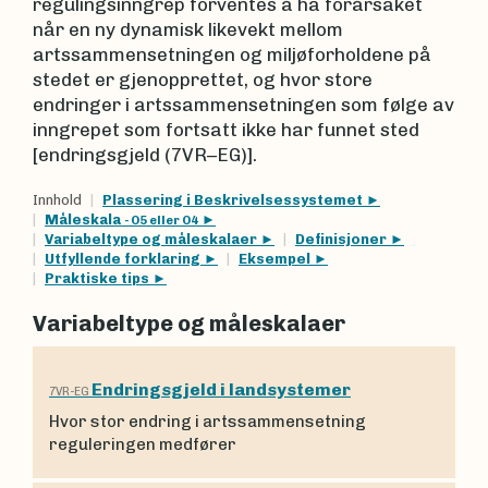
regulingsinngrep forventes å ha forårsaket
når en ny dynamisk likevekt mellom
artssammensetningen og miljøforholdene på
stedet er gjenopprettet, og hvor store
endringer i artssammensetningen som følge av
inngrepet som fortsatt ikke har funnet sted
[endringsgjeld (7VR–EG)].
Innhold
Plassering i Beskrivelsessystemet
Måleskala
- O5 eller O4
Variabeltype og måleskalaer
Definisjoner
Utfyllende forklaring
Eksempel
Praktiske tips
Variabeltype og måleskalaer
Endringsgjeld i landsystemer
7VR-EG
Hvor stor endring i artssammensetning
reguleringen medfører