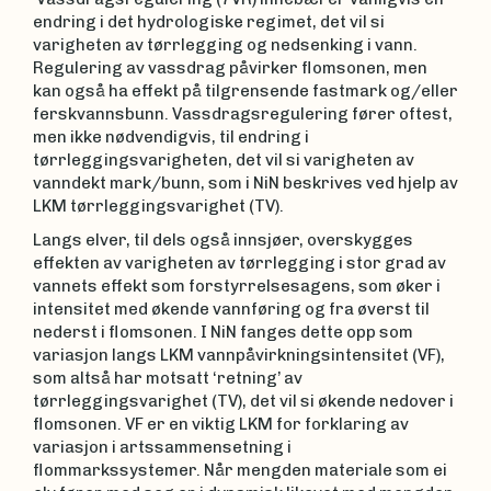
endring i det hydrologiske regimet, det vil si
varigheten av tørrlegging og nedsenking i vann.
Regulering av vassdrag påvirker flomsonen, men
kan også ha effekt på tilgrensende fastmark og/eller
ferskvannsbunn. Vassdragsregulering fører oftest,
men ikke nødvendigvis, til endring i
tørrleggingsvarigheten, det vil si varigheten av
vanndekt mark/bunn, som i NiN beskrives ved hjelp av
LKM tørrleggingsvarighet (TV).
Langs elver, til dels også innsjøer, overskygges
effekten av varigheten av tørrlegging i stor grad av
vannets effekt som forstyrrelsesagens, som øker i
intensitet med økende vannføring og fra øverst til
nederst i flomsonen. I NiN fanges dette opp som
variasjon langs LKM vannpåvirkningsintensitet (VF),
som altså har motsatt ‘retning’ av
tørrleggingsvarighet (TV), det vil si økende nedover i
flomsonen. VF er en viktig LKM for forklaring av
variasjon i artssammensetning i
flommarkssystemer. Når mengden materiale som ei