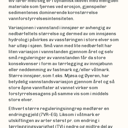
elv fører med seg er i dynamisk likevet med mengden
materiale som fjernes ved erosjon, gjenspeiler
sedimentenes dominerende kornstørrelse
vannforstyrrelsesintensiteten.
Variasjonen i vannstand i innsjøer er avhengig av
nedbørfeltets størrelse og dermed av om innsjøens
hydrologi påvirkes av vassføringen i store elver som
har utløp i sjøen. Små vann med lite nedbørfelt har
liten variasjon i vannstanden gjennom året og selv
små reguleringer av vannstanden får da store
konsekvenser i form av tørrlegging av innsjøbunn
eller neddemming av fastmark og/eller våtmark.
Større innsjøer, som f.eks. Mjøsa og Øyeren, har
betydelig vannstandsvariasjon gjennom året og så
store åpne vannflater at vannet virker som
forstyrrelsesagens på samme vis som i middels
store elver.
Ethvert større reguleringsinngrep medfører en
endringsgjeld (7VR–EG). Liksom i våtmark er
utskiftingen av arter størst pr. cm endring i
tørrleggingsvarighet (TV) i nedre og midtre del av