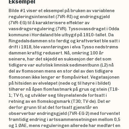
Eksempel
Bilde #1 viser et eksempel på bruken av variablene
reguleringsintensitet (7VR-RI) og endringsgjeld
(7VR-EG) til å karakterisere effekter av
vassdragsregulering (7VR). Tyssovassdraget i Odda
kommune i Hordaland ble utbygd på 1910-tallet. Da
Ringedalsdammen sto ferdig og kraftverket ble satt i
drift i 1918, ble vannføringen i elva Tysso nedstrøms
dammen kraftig redusert. Nå, omkring 100 år
seinere, har det skjedd en suksesjon der det som
tidligere var eufotisk limnisk sedimentbunn (L2) nå
del av flomsonen mens en stor del av den tidligere
flomsonen ikke lenger er flompåvirket. Vegetasjonen
på hitsiden av elveløpet (nede og til høyre i bildet)
tilhører nå åpen flomfastmark på grus og stein (T18-
1; TV∙f), og utvikler seg tilsynelatende fortsatt i
retning av en flomskogsmark (T30; TV∙de). Det er
derfor grunn til at det fortsatt gjenstår en
observerbar endringsgjeld (7VR-EG∙2) med forventet
framtidig endring i artssammensetningen mellom 0,5
og 1 ØAE, mens reguleringen allerede har medført en