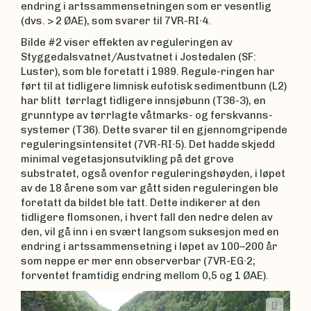
endring i artssammensetningen som er vesentlig
(dvs. > 2 ØAE), som svarer til 7VR-RI∙4.
Bilde #2 viser effekten av reguleringen av
Styggedalsvatnet/Austvatnet i Jostedalen (SF:
Luster), som ble foretatt i 1989. Regule-ringen har
ført til at tidligere limnisk eufotisk sediment­bunn (L2)
har blitt tørrlagt tidligere innsjøbunn (T36-3), en
grunntype av tørrlagte våtmarks- og fersk­­vanns­
systemer (T36). Dette svarer til en gjennomgripende
reguleringsintensitet (7VR-RI∙5). Det hadde skjedd
minimal vegetasjonsutvikling på det grove
substratet, også ovenfor reguleringshøyden, i løpet
av de 18 årene som var gått siden reguleringen ble
foretatt da bildet ble tatt. Dette indikerer at den
tidligere flomsonen, i hvert fall den nedre delen av
den, vil gå inn i en svært langsom suksesjon med en
endring i artssammensetning i løpet av 100–200 år
som neppe er mer enn observerbar (7VR-EG∙2;
forventet framtidig endring mellom 0,5 og 1 ØAE).