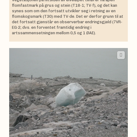
flomfastmark på grus og stein (T18-1; TV∙f), og det kan
synes som om den fortsatt utvikler seg i retning av en
flomskogsmark (T30) med TV∙de. Det er derfor grunn til at
det fortsatt gjenstår en observerbar endringsgjeld (7VR-
EG∙2; dvs. en forventet framtidig endring i
artssammensetningen mellom 0,5 og 1 ØAE).