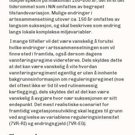
tidsperspektiv på maksimalt 100–200 år, det vil si det
tidsrommet som i NiN omfattes av begrepet
tilstandsvariasjon. Mulige endringer i
artssammensetning utover ca. 150 år omfattes av
langsom suksesjon, og skal beskrives som endring
langs lokale komplekse miljøvariabler.
I mange tilfeller vil det være vanskelig å forutsi
hvilke endringer i artssammensetningen som vil
finne sted i framtida, også dersom dagens
vannføringsregime videreføres. Dels skyldes dette
at det kan være vanskelig å vite hvordan
vannføringsregiment egentlig er uten å innhente
bakgrunns­informasjon om reguleringsregimet (noe
det oftest ikke er tid til ved rutinemessig
kartlegging), dels skyldes det at det kan være
vanskelig å avgjøre hvor nær suksesjonen er sitt
endepunkt. Det mest realistiske scenariet for
framtidig vegetasjonsutvikling skal legges til grunn
ved angivelse av variablene reguleringsintensitet
(7VR-RI) og endringsgjeld (7VR-EG).