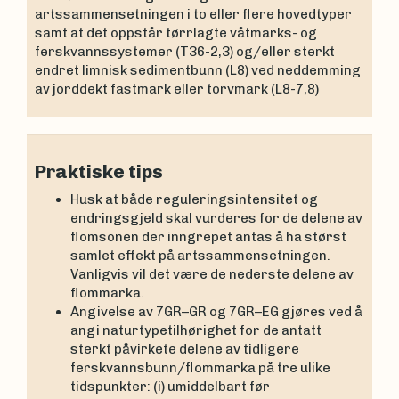
artssammensetningen i to eller flere hovedtyper
samt at det oppstår tørrlagte våtmarks- og
ferskvannssystemer (T36-2,3) og/eller sterkt
endret limnisk sedimentbunn (L8) ved neddemming
av jorddekt fastmark eller torvmark (L8-7,8)
Praktiske tips
Husk at både reguleringsintensitet og
endringsgjeld skal vurderes for de delene av
flomsonen der inngrepet antas å ha størst
samlet effekt på artssammensetningen.
Vanligvis vil det være de nederste delene av
flommarka.
Angivelse av 7GR–GR og 7GR–EG gjøres ved å
angi naturtypetilhørighet for de antatt
sterkt påvirkete delene av tidligere
ferskvannsbunn/flommarka på tre ulike
tidspunkter: (i) umiddelbart før