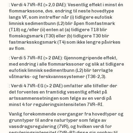
: Verdi 4 7VR–RI (> 2,0 ØAE): Vesentlig effekt i minst én
flommarkssone, dvs. endring til neste hovedtype
langs VF, som inntreffer når (i) tidligere eufotisk
limnisk sedimentbunn (L2) blir åpen flomfastmark
(T18) og/eller (ii) enten at (a) tidligere T18 blir
flomskogsmark (T30) eller (b) tidligere T30 blir
fastmarksskogsmark (T4) som ikke lengre påvirkes
av flom.
: Verdi 5 7VR–RI (> 2 ØAE): Gjennomgripende effekt,
med endring i alle flommarkssoner og slik at tidligere
eufotisk limnisk sedimentbunn (L2) blir tørrlagte
våtmarks- og ferskvannssystemer (T36-2,3).
: Verdi 4 7VR–EG (> 2 ØAE) omfatter alle tilfeller der
det forventes en framtidig vesentlig effekt på
artssammensetningen som følge av en verdi på
minst 4 for reguleringsintensiteten 7VR–RI.
Vanlig forekommende overganger fra hovedtyper og
grunntyper til andre naturtyper som følge av
vassdragsregulering (7VR), og hvilken verdi for
reguleringsintensitet (7VR–RI) disse gir opphav til,