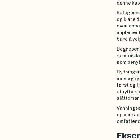
denne kate
Kategorise
og klare d
overlappe
implemente
bare å ve
Begrepene
selvforkla
som benytt
Rydningsr
innslag i 
først og f
utnyttelse
slåttemar
Vanningsa
og var sæ
omfattende
Ekse