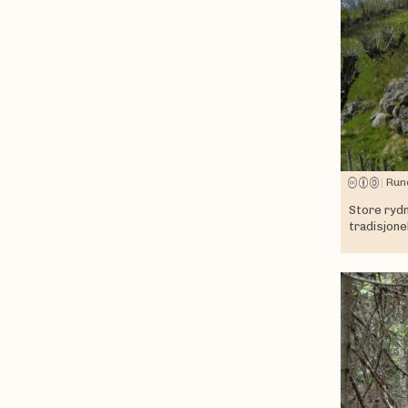
|
Run
Store rydn
tradisjone