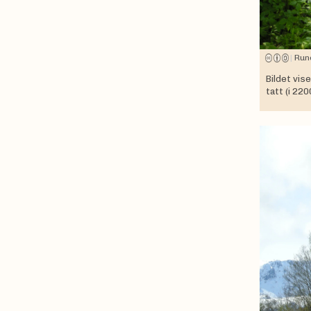
|
Run
Bildet vis
tatt (i 22