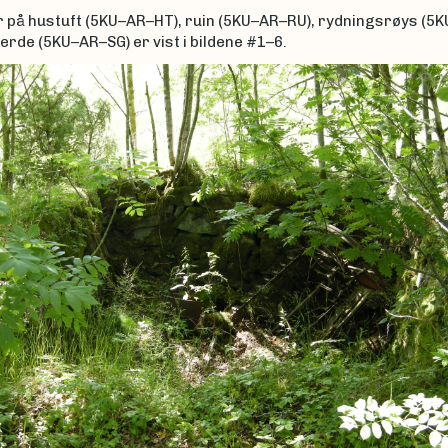
 på hustuft (5KU–AR–HT), ruin (5KU–AR–RU), rydningsrøys (5
erde (5KU–AR–SG) er vist i bildene #1–6.