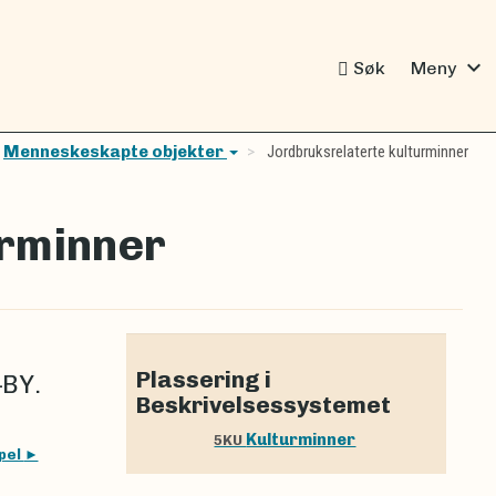
expand_more
Søk
Meny
Menneskeskapte objekter
Jordbruksrelaterte kulturminner
urminner
Plassering i
–BY.
Beskrivelsessystemet
Kulturminner
5KU
pel