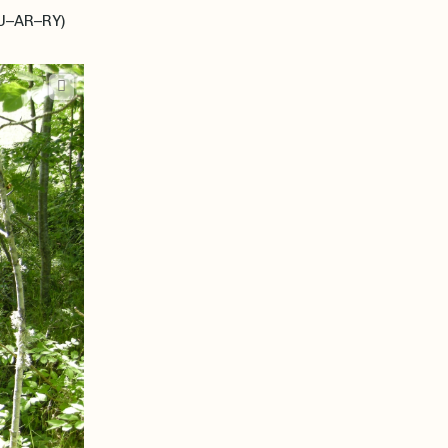
KU–AR–RY)