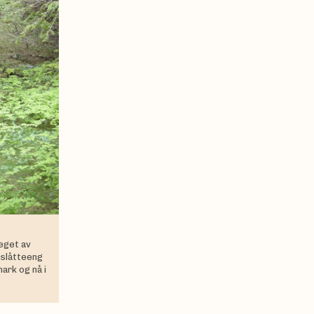
eget av
 slåtteeng
ark og nå i