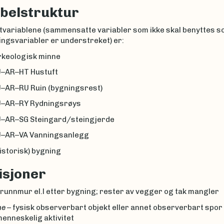
belstruktur
ltvariablene (sammensatte variabler som ikke skal benyttes 
ingsvariabler er understreket) er:
keologisk minne
–HT Hustuft
RU Ruin (bygningsrest)
–RY Rydningsrøys
SG Steingard/steingjerde
VA Vanningsanlegg
istorisk) bygning
isjoner
runnmur el.l etter bygning; rester av vegger og tak mangler
ne
– fysisk observerbart objekt eller annet observerbart spor
menneskelig aktivitet