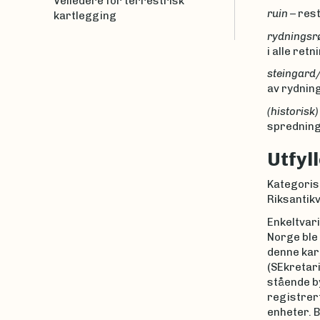
Veiledere for terrestrisk
ruin
– rest
kartlegging
rydningsr
i alle ret
steingard/
av rydnin
(historisk
spredning 
Utfyl
Kategorise
Riksantikv
Enkeltvar
Norge ble
denne kar
(SEkretari
stående by
registrert
enheter. 