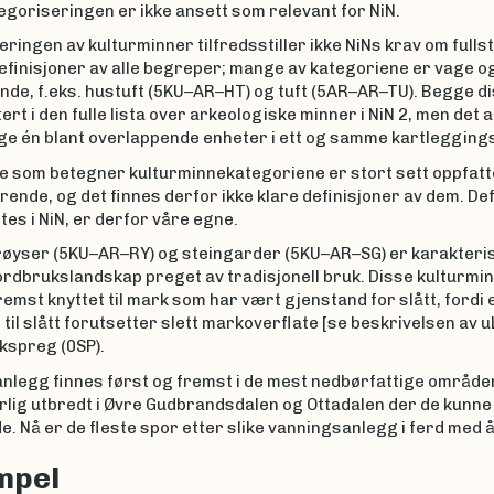
goriseringen er ikke ansett som relevant for NiN.
ringen av kulturminner tilfredsstiller ikke NiNs krav om fulls
efinisjoner av alle begreper; mange av kategoriene er vage og
nde, f.eks. hustuft (5KU–AR–HT) og tuft (5AR–AR–TU). Begge di
rt i den fulle lista over arkeologiske minner i NiN 2, men det 
lge én blant overlappende enheter i ett og samme kartlegging
 som betegner kulturminnekategoriene er stort sett oppfatt
rende, og det finnes derfor ikke klare definisjoner av dem. De
es i NiN, er derfor våre egne.
øyser (5KU–AR–RY) og steingarder (5KU–AR–SG) er karakteris
jordbrukslandskap preget av tradisjonell bruk. Disse kulturmi
remst knyttet til mark som har vært gjenstand for slått, fordi e
 til slått forutsetter slett markoverflate [se beskrivelsen av 
kspreg (0SP).
nlegg finnes først og fremst i de mest nedbørfattige områden
rlig utbredt i Øvre Gudbrandsdalen og Ottadalen der de kunn
. Nå er de fleste spor etter slike vanningsanlegg i ferd med å
mpel