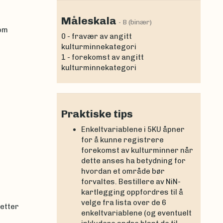
Måleskala
- B (binær)
som
0 - fravær av angitt
kulturminnekategori
1 - forekomst av angitt
kulturminnekategori
Praktiske tips
Enkeltvariablene i 5KU åpner
for å kunne registrere
forekomst av kulturminner når
dette anses ha betydning for
hvordan et område bør
forvaltes. Bestillere av NiN-
kartlegging oppfordres til å
velge fra lista over de 6
 etter
enkeltvariablene (og eventuelt