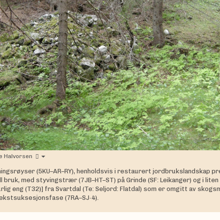
e Halvorsen
ingsrøyser (5KU–AR–RY), henholdsvis i restaurert jordbrukslandskap pr
ll bruk, med styvingstrær (7JB–HT–ST) på Grinde (SF: Leikanger) og i liten
rlig eng (T32)] fra Svartdal (Te: Seljord: Flatdal) som er omgitt av skogsm
vekstsuksesjonsfase (7RA–SJ∙4).