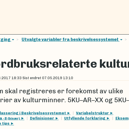
gging
Utvalgte variabler fra beskrivelsessystemet
rdbruksrelaterte kult
8.2017 18:33
Sist endret
07.05.2019 13:10
m skal registreres er forekomst av ulike
rier av kulturminner. 5KU–AR–XX og 5KU
lassering i Beskrivelsessystemet
Variabelstruktur
la
Definisjoner
Utfyllende forklaring
Eksem
- B (binær)
e tips