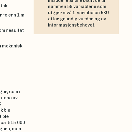
inkludere andre blant de til
 tak
sammen 59 variablene som
utgjør nivå 1-variabelen 5KU
rre enn 1 m
etter grundig vurdering av
informasjonsbehovet.
som resultat
n mekanisk
ger, som i
atene av
K
k ble
t ble
 ca. 515.000
igere, men