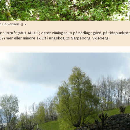
e Halvorsen
er hustuft (5KU–AR–HT) etter våningshus på nedlagt gård, på tidspunktet 
007) mer eller mindre skjult i ungskog (Ø: Sarpsborg: Skjeberg).