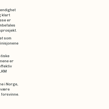
tendighet
 klart
sse er
anbefales
sprosjekt.
et som
finisjonene
tiske
nnene er
ffektiv
uLKM
e i Norge,
e være
 forsvinne.