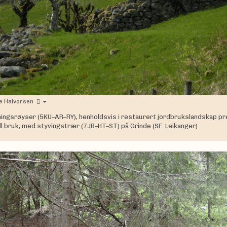
e Halvorsen
ingsrøyser (5KU–AR–RY), henholdsvis i restaurert jordbrukslandskap pr
ll bruk, med styvingstrær (7JB–HT–ST) på Grinde (SF: Leikanger)