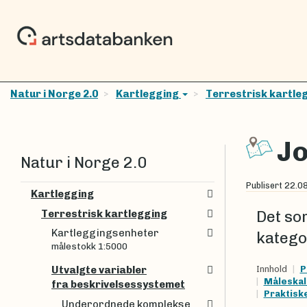
Natur i Norge 2.0
Kartlegging
Terrestrisk kartle
Jo
Natur i Norge 2.0
Publisert
22.0
Kartlegging
Terrestrisk kartlegging
Det so
Kartleggingsenheter
katego
målestokk 1:5000
Innhold
P
Utvalgte variabler
Måleska
fra beskrivelsessystemet
Praktisk
Underordnede komplekse