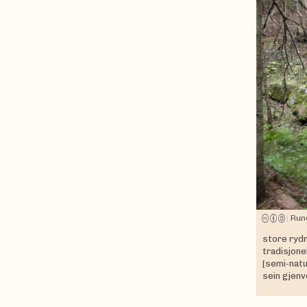
|
Run
store rydn
tradisjone
[semi-natu
sein gjen