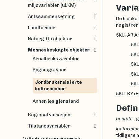
miljøvariabler (uLKM)
Varia
Artssammensetning
De 6 enke
registrer
Landformer
5KU–AR Ar
Naturgitte objekter
5KU–AR
Menneskeskapte objekter
5KU–AR–
Arealbruksvariabler
5KU–AR
Bygningstyper
5KU–AR–
Jordbruksrelaterte
5KU–AR–
kulturminner
5KU–BY (H
Annen løs gjenstand
Defin
Regional variasjon
hustuft
– g
Tilstandsvariabler
kulturmin
tidligere 