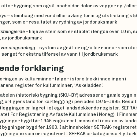
 etter bygning som også inneholder deler av vegger og /eller
øys
– steinhaug med rund eller avlang form og utstrekning stø
ninger, som er resultatet av rydning av jordbruksmark
steingjerde
– linje av stein som er stablet i lengde over 10 m, 
g av jordbruksmark
) vanningsanlegg
– system av grøfter og/eller renner som ute
sørget for ekstra tilførsel av vann til jordbruksmark
lende forklaring
ringen av kulturminner følger i store trekk inndelingen i
arens register for kulturminner, ‘Askeladden’.
iabelen (historisk) bygning (5KU–BY) adresserer gamle bygnin
 gjort gjenstand for kartlegging i perioden 1975–1995. Result
tleggingen er lagret i et eget landsdekkende register, SEFRA
atet For Registrering Av faste Kulturminne i Noreg). I Finnmar
gninger bygd før 1945 registrert, mens det i resten av lande
 bygninger bygd før 1900. I alt inneholder SEFRAK-registeret
Bygningene som er registrert I SEFRAK er kategorisert ytterl