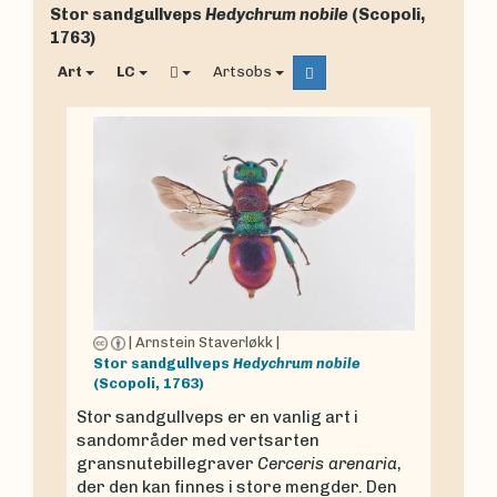
Stor sandgullveps
Hedychrum nobile
(Scopoli,
1763)
Art
LC
Artsobs
|
Arnstein Staverløkk
|
Stor sandgullveps
Hedychrum nobile
(Scopoli, 1763)
Stor sandgullveps er en vanlig art i
sandområder med vertsarten
gransnutebillegraver
Cerceris arenaria
,
der den kan finnes i store mengder. Den