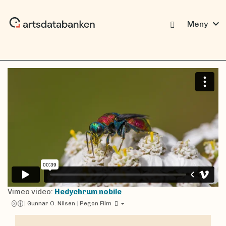
expand_more
Meny
Vimeo video:
Hedychrum nobile
|
Gunnar O. Nilsen
|
Pegon Film