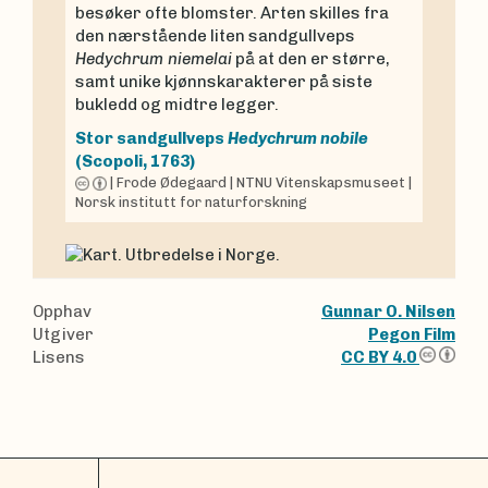
besøker ofte blomster. Arten skilles fra
den nærstående liten sandgullveps
Hedychrum niemelai
på at den er større,
samt unike kjønnskarakterer på siste
bukledd og midtre legger.
Stor sandgullveps
Hedychrum nobile
(Scopoli, 1763)
|
Frode Ødegaard
|
NTNU Vitenskapsmuseet
|
Norsk institutt for naturforskning
Opphav
Gunnar O. Nilsen
Utgiver
Pegon Film
Lisens
CC BY 4.0