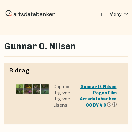
expand_more
Meny
Gunnar O. Nilsen
Bidrag
Opphav
Gunnar O. Nilsen
Utgiver
Pegon Film
Utgiver
Artsdatabanken
Lisens
CC BY 4.0