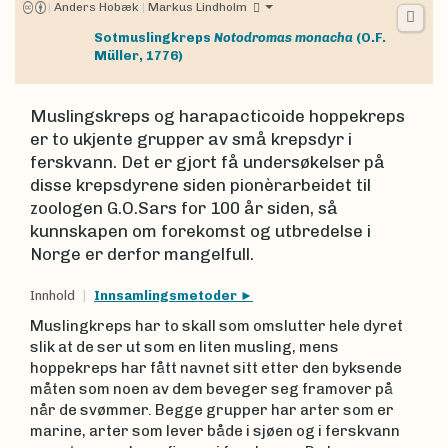
|
Anders Hobæk
|
Markus Lindholm
Sotmuslingkreps
Notodromas monacha
(O.F.
Müller, 1776)
Muslingskreps og harapacticoide hoppekreps
er to ukjente grupper av små krepsdyr i
ferskvann. Det er gjort få undersøkelser på
disse krepsdyrene siden pionèrarbeidet til
zoologen G.O.Sars for 100 år siden, så
kunnskapen om forekomst og utbredelse i
Norge er derfor mangelfull.
Innhold
Innsamlingsmetoder
Muslingkreps har to skall som omslutter hele dyret
slik at de ser ut som en liten musling, mens
hoppekreps har fått navnet sitt etter den byksende
måten som noen av dem beveger seg framover på
når de svømmer. Begge grupper har arter som er
marine, arter som lever både i sjøen og i ferskvann