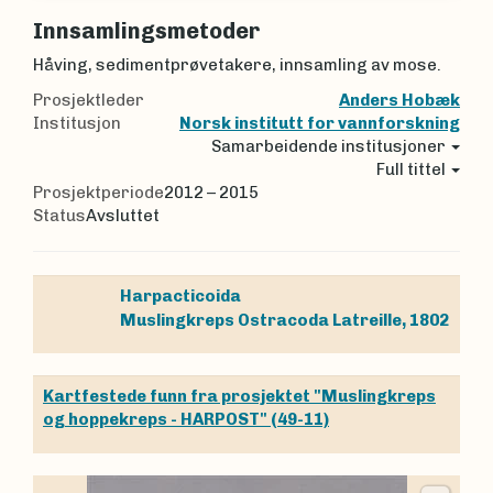
Innsamlingsmetoder
Håving, sedimentprøvetakere, innsamling av mose.
Prosjektleder
Anders Hobæk
Institusjon
Norsk institutt for vannforskning
Samarbeidende institusjoner
Full tittel
Prosjektperiode
2012 – 2015
Status
Avsluttet
Harpacticoida
Muslingkreps
Ostracoda
Latreille, 1802
Kartfestede funn fra prosjektet "Muslingkreps
og hoppekreps - HARPOST" (49-11)