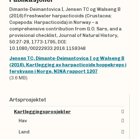
Dimante-Deimantovica I, Jensen TC og Walseng B
(2016) Freshwater harpacticoids (Crustacea:
Copepoda: Harpacticoida) in Norway – a
comprehensive contribution from G.O. Sars, and a
provisional checklist, Journal of Natural History,
50:27-28, 1773-1795, DOI:
10.1080/00222933.2016.1159348
Jensen TC, Dimante-Deimantovica I og Walseng B
(2016). Kartlegging av harpacticoide hoppekreps i
ferskvann i Norge. NINA rapport 1207
(3.6 MB)
Artsprosjektet
Kartleggingsprosjekter
Hav
Land