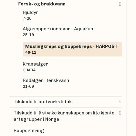
Fersk- og brakkvann
Hjuldyr
7-20
Algesopper i innsjøer - AquaFun
25-19
Muslingkreps og hoppekreps - HARPOST
49-11
Kransalger
CHARA
Rødalger i ferskvann
21-09
Tilskudd til nettverkstiltak
Tilskudd til å styrke kunnskapen om lite kjente
artsgrupper i Norge
Rapportering