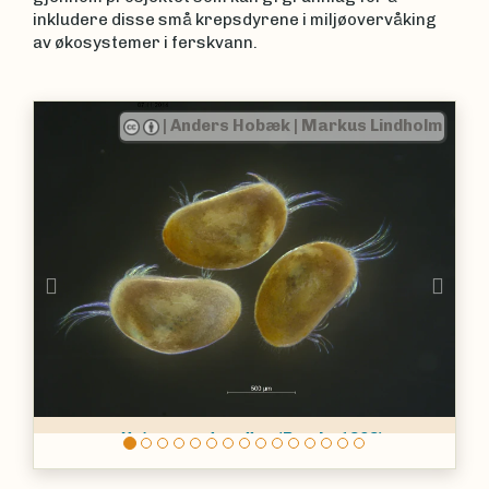
inkludere disse små krepsdyrene i miljøovervåking
av økosystemer i ferskvann.
|
Anders Hobæk
|
Markus Lindholm
Previous
Nex
Heterocypris salina
(Brady, 1868)