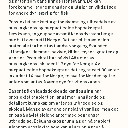
og arter som bare finnes i ferskvann. De kan
forekomme i store mengder og utgjør en viktig føde
for andre dyr, særlig for fisk.
Prosjektet har kartlagt forekomst og utbredelse av
muslingkreps og harpacticoide hoppekreps i
ferskvann, to grupper av små krepsdyr som lenge
har blitt oversett i Norge. Det har blitt samlet inn
materiale fra hele fastlands-Norge og Svalbard
- i innsjøer, dammer, bekker, kilder, myrer, grøfter og
grotter. Prosjektet har påvist 48 arter av
muslingkreps inkludert 13 nye for Norge. Av
harpacticoide hoppekreps er det registrert 30 arter
inkludert 14 nye for Norge, to nye for Norden og tre
arter som antas å være nye for vitenskapen.
Basert på en landsdekkende kartlegging har
prosjektet etablert en langt mer inngående og
detaljert kunnskap om artenes utbredelse og
økologi. Mange av artene er relativt vanlige, men det
er også påvist sjeldne arter med begrenset
utbredelse. Et kunnskapsgrunnlag er nå etablert
gjennom prosjektet som kan gi grunnlag for å