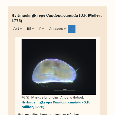
Hvitmuslingkreps
Candona candida
(O.F. Müller,
1776)
Art
NE
Artsobs
|
Markus Lindholm
|
Anders Hobæk
|
Hvitmuslingkreps
Candona candida
(O.F.
Müller, 1776)
Hvitmuslingkreps kjennes på den