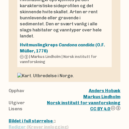
karakteristiske sideprofilen og det
skinnende hvite skallet. Arten er rent
bunnlevende eller gravende i
sedimentet. Den er svært vanlig i alle
slags habitater og vanntyper over hele
landet.
Hvitmuslingkreps
Candona candida
(O.F.
Müller, 1776)
|
Markus Lindholm
|
Norsk institutt for
vannforskning
Opphav
Anders Hobæk
Markus Lindholm
Utgiver
Norsk institutt for vannforskning
Lisens
CC BY 4.0
Bildet i full størrelse
Rediger
(Krever innlogging)