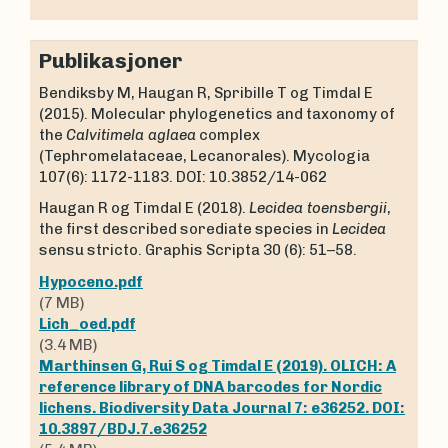
Publikasjoner
Bendiksby M, Haugan R, Spribille T og Timdal E
(2015). Molecular phylogenetics and taxonomy of
the
Calvitimela aglaea
complex
(Tephromelataceae, Lecanorales). Mycologia
107(6): 1172-1183. DOI: 10.3852/14-062
Haugan R og Timdal E (2018).
Lecidea toensbergii
,
the first described sorediate species in
Lecidea
sensu stricto. Graphis Scripta 30 (6): 51–58.
Hypoceno.pdf
(7 MB)
Lich_oed.pdf
(3.4 MB)
Marthinsen G, Rui S og Timdal E (2019). OLICH: A
reference library of DNA barcodes for Nordic
lichens. Biodiversity Data Journal 7: e36252. DOI:
10.3897/BDJ.7.e36252