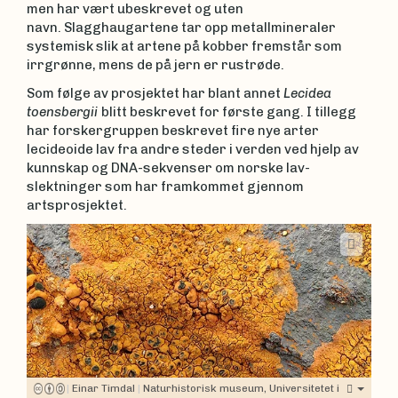
men har vært ubeskrevet og uten
navn. Slagghaugartene tar opp metallmineraler
systemisk slik at artene på kobber fremstår som
irrgrønne, mens de på jern er rustrøde.
Som følge av prosjektet har blant annet
Lecidea
toensbergii
blitt beskrevet for første gang. I tillegg
har forskergruppen beskrevet fire nye arter
lecideoide lav fra andre steder i verden ved hjelp av
kunnskap og DNA-sekvenser om norske lav-
slektninger som har framkommet gjennom
artsprosjektet.
|
Einar Timdal
|
Naturhistorisk museum, Universitetet i