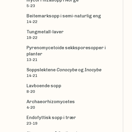
5-23
Beitemarksopp i semi-naturlig eng
14-22
Tungmetall-laver
19-22
Pyrenomycetoide sekksporesopper i
planter
13-21
Soppslektene
Conocybe
og
Inocybe
14-21
Lavboende sopp
8-20
Archaeorhizomycetes
4-20
Endofyttisk sopp i trær
23-19