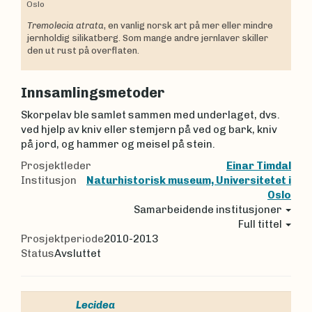
Oslo
Tremolecia atrata
, en vanlig norsk art på mer eller mindre
jernholdig silikatberg. Som mange andre jernlaver skiller
den ut rust på overflaten.
Innsamlingsmetoder
Skorpelav ble samlet sammen med underlaget, dvs.
ved hjelp av kniv eller stemjern på ved og bark, kniv
på jord, og hammer og meisel på stein.
Prosjektleder
Einar Timdal
Institusjon
Naturhistorisk museum, Universitetet i
Oslo
Samarbeidende institusjoner
Full tittel
Prosjektperiode
2010-2013
Status
Avsluttet
Lecidea