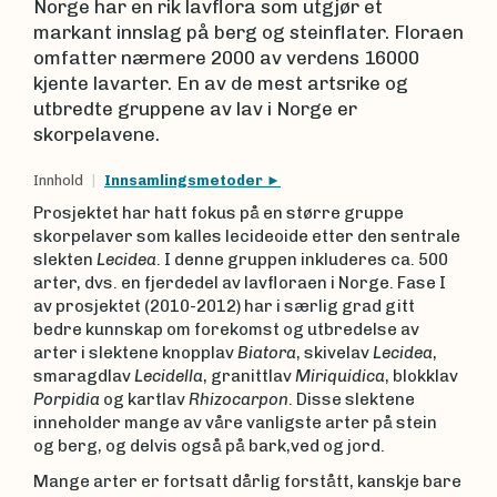
Norge har en rik lavflora som utgjør et
markant innslag på berg og steinflater. Floraen
omfatter nærmere 2000 av verdens 16000
kjente lavarter. En av de mest artsrike og
utbredte gruppene av lav i Norge er
skorpelavene.
Innhold
Innsamlingsmetoder
Prosjektet har hatt fokus på en større gruppe
skorpelaver som kalles lecideoide etter den sentrale
slekten
Lecidea
. I denne gruppen inkluderes ca. 500
arter, dvs. en fjerdedel av lavfloraen i Norge. Fase I
av prosjektet (2010-2012) har i særlig grad gitt
bedre kunnskap om forekomst og utbredelse av
arter i slektene knopplav
Biatora
, skivelav
Lecidea
,
smaragdlav
Lecidella
, granittlav
Miriquidica
, blokklav
Porpidia
og kartlav
Rhizocarpon
. Disse slektene
inneholder mange av våre vanligste arter på stein
og berg, og delvis også på bark,ved og jord.
Mange arter er fortsatt dårlig forstått, kanskje bare