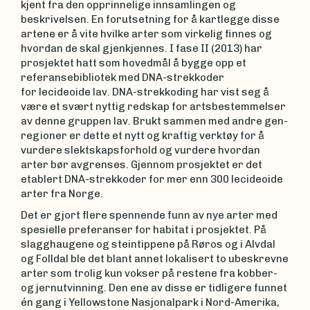
kjent fra den opprinnelige innsamlingen og
beskrivelsen. En forutsetning for å kartlegge disse
artene er å vite hvilke arter som virkelig finnes og
hvordan de skal gjenkjennes. I fase II (2013) har
prosjektet hatt som hovedmål å bygge opp et
referansebibliotek med DNA-strekkoder
for lecideoide lav. DNA-strekkoding har vist seg å
være et svært nyttig redskap for artsbestemmelser
av denne gruppen lav. Brukt sammen med andre gen-
regioner er dette et nytt og kraftig verktøy for å
vurdere slektskapsforhold og vurdere hvordan
arter bør avgrenses. Gjennom prosjektet er det
etablert DNA-strekkoder for mer enn 300 lecideoide
arter fra Norge.
Det er gjort flere spennende funn av nye arter med
spesielle preferanser for habitat i prosjektet. På
slagghaugene og steintippene på Røros og i Alvdal
og Folldal ble det blant annet lokalisert to ubeskrevne
arter som trolig kun vokser på restene fra kobber-
og jernutvinning. Den ene av disse er tidligere funnet
én gang i Yellowstone Nasjonalpark i Nord-Amerika,