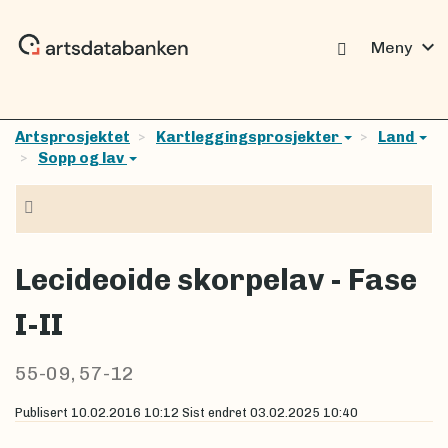
expand_more
Meny
Artsprosjektet
Kartleggingsprosjekter
Land
Sopp og lav
Navigasjon
Lecideoide skorpelav - Fase
I-II
55-09, 57-12
Publisert
10.02.2016 10:12
Sist endret
03.02.2025 10:40