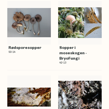
Rødsporesopper
Sopper i
50-14
moseskogen -
BryoFungi
42-13