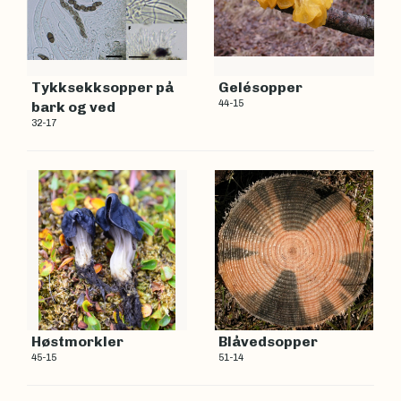
Tykksekksopper på
Gelésopper
44-15
bark og ved
32-17
Høstmorkler
Blåvedsopper
45-15
51-14