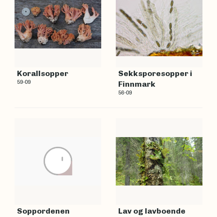
Korallsopper
Sekksporesopper i
59-09
Finnmark
56-09
Soppordenen
Lav og lavboende