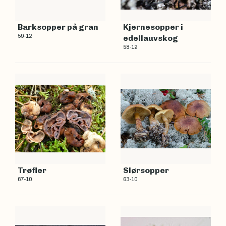
Barksopper på gran
Kjernesopper i
59-12
edellauvskog
58-12
Trøfler
Slørsopper
67-10
63-10