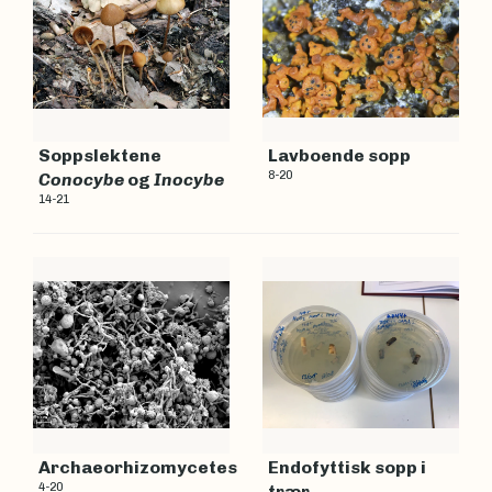
Soppslektene
Lavboende sopp
8-20
Conocybe
og
Inocybe
14-21
Archaeorhizomycetes
Endofyttisk sopp i
4-20
trær