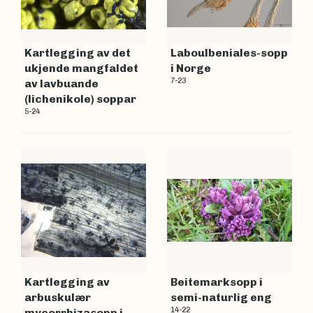
Kartlegging av det
Laboulbeniales-sopp
ukjende mangfaldet
i Norge
7-23
av lavbuande
(lichenikole) soppar
5-24
Kartlegging av
Beitemarksopp i
arbuskulær
semi-naturlig eng
14-22
mycorrhizasopp i