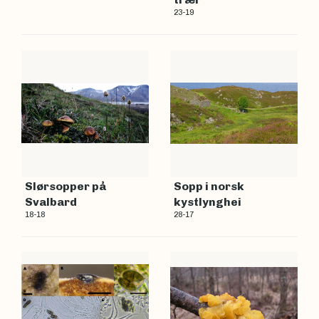
23-19
Slørsopper på
Sopp i norsk
Svalbard
kystlynghei
18-18
28-17