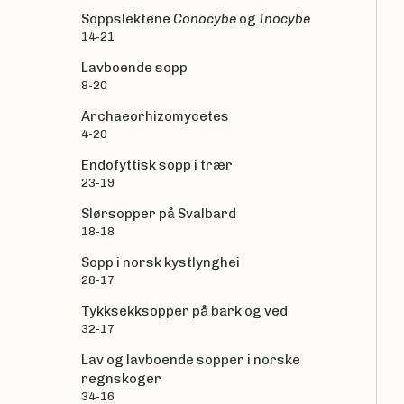
Soppslektene
Conocybe
og
Inocybe
14-21
Lavboende sopp
8-20
Archaeorhizomycetes
4-20
Endofyttisk sopp i trær
23-19
Slørsopper på Svalbard
18-18
Sopp i norsk kystlynghei
28-17
Tykksekksopper på bark og ved
32-17
Lav og lavboende sopper i norske
regnskoger
34-16