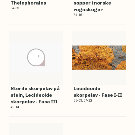
Thelephorales
sopper i norske
54-09
regnskoger
34-16
Sterile skorpelav på
Lecideoide
stein, Lecideoide
skorpelav - Fase I-II
55-09, 57-12
skorpelav - Fase III
46-14