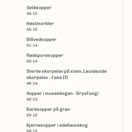
Gelésopper
44-15
Høstmorkler
45-15
Blåvedsopper
51-14
Rødsporesopper
50-14
Sterile skorpelav på stein, Lecideoide
skorpelav - Fase III
46-14
Sopper i moseskogen - BryoFungi
42-13
Barksopper på gran
59-12
Kjernesopper i edellauvskog
58-12