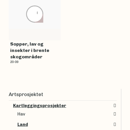
Sopper, lav og
insekter i brente
skogområder
20-09
Artsprosjektet
Kartleggingsprosjekter
Hav
Land