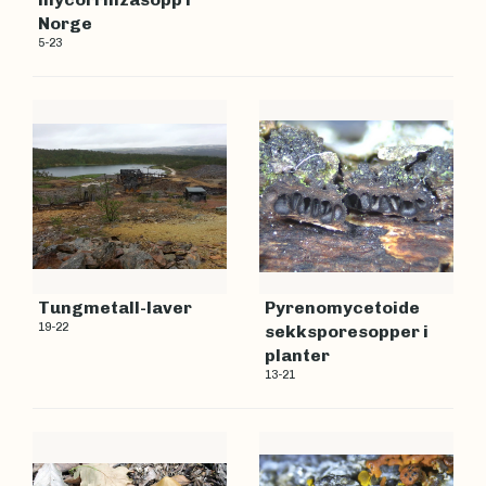
Norge
5-23
Tungmetall-laver
Pyrenomycetoide
19-22
sekksporesopper i
planter
13-21