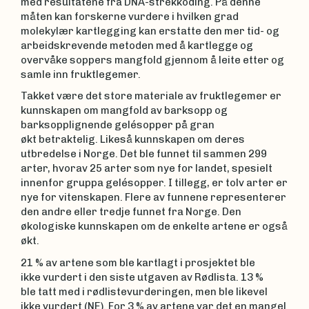
med resultatene fra DNA-strekkoding. På denne
måten kan forskerne vurdere i hvilken grad
molekylær kartlegging kan erstatte den mer tid- og
arbeidskrevende metoden med å kartlegge og
overvåke soppers mangfold gjennom å leite etter og
samle inn fruktlegemer.
Takket være det store materiale av fruktlegemer er
kunnskapen om mangfold av barksopp og
barksopplignende gelésopper på gran
økt betraktelig. Likeså kunnskapen om deres
utbredelse i Norge. Det ble funnet til sammen 299
arter, hvorav 25 arter som nye for landet, spesielt
innenfor gruppa gelésopper. I tillegg, er tolv arter er
nye for vitenskapen. Flere av funnene representerer
den andre eller tredje funnet fra Norge. Den
økologiske kunnskapen om de enkelte artene er også
økt.
21 % av artene som ble kartlagt i prosjektet ble
ikke vurdert i den siste utgaven av Rødlista. 13 %
ble tatt med i rødlistevurderingen, men ble likevel
ikke vurdert (NE). For 3 % av artene var det en mangel