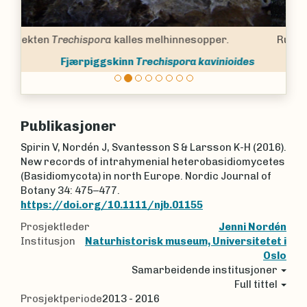
Rustskinn
Rustskinn
Crustoderma dryinum
(Berk.
& M.A. Curtis) Parmasto
Publikasjoner
Spirin V, Nordén J, Svantesson S & Larsson K-H (2016).
New records of intrahymenial heterobasidiomycetes
(Basidiomycota) in north Europe. Nordic Journal of
Botany 34: 475–477.
https://doi.org/10.1111/njb.01155
Prosjektleder
Jenni Nordén
Institusjon
Naturhistorisk museum, Universitetet i
Oslo
Samarbeidende institusjoner
Full tittel
Prosjektperiode
2013 - 2016