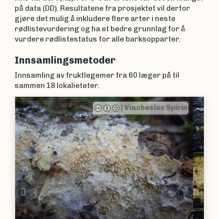
på data (DD). Resultatene fra prosjektet vil derfor
gjøre det mulig å inkludere flere arter i neste
rødlistevurdering og ha et bedre grunnlag for å
vurdere rødlistestatus for alle barksopparter.
Innsamlingsmetoder
Innsamling av fruktlegemer fra 60 læger på til
sammen 18 lokalieteter.
|
Viacheslav Spirin
Previous
Nex