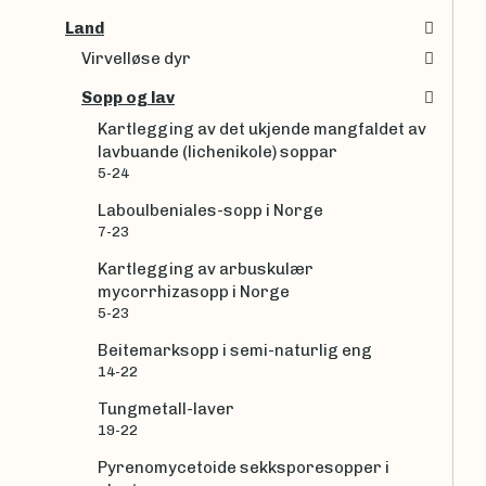
Land
Virvelløse dyr
Sopp og lav
Kartlegging av det ukjende mangfaldet av
lavbuande (lichenikole) soppar
5-24
Laboulbeniales-sopp i Norge
7-23
Kartlegging av arbuskulær
mycorrhizasopp i Norge
5-23
Beitemarksopp i semi-naturlig eng
14-22
Tungmetall-laver
19-22
Pyrenomycetoide sekksporesopper i