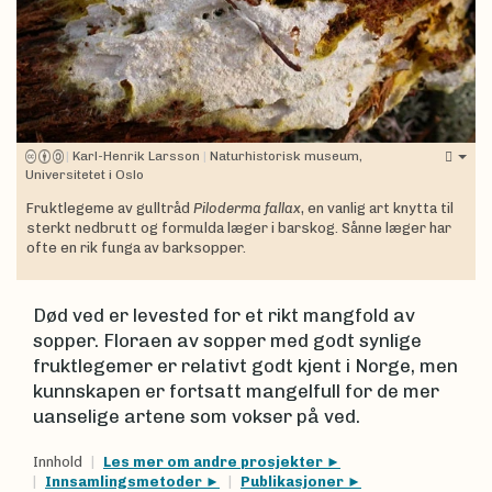
|
Karl-Henrik Larsson
|
Naturhistorisk museum,
Universitetet i Oslo
Fruktlegeme av gulltråd
Piloderma fallax
, en vanlig art knytta til
sterkt nedbrutt og formulda læger i barskog. Sånne læger har
ofte en rik funga av barksopper.
Død ved er levested for et rikt mangfold av
sopper. Floraen av sopper med godt synlige
fruktlegemer er relativt godt kjent i Norge, men
kunnskapen er fortsatt mangelfull for de mer
uanselige artene som vokser på ved.
Innhold
Les mer om andre prosjekter
Innsamlingsmetoder
Publikasjoner