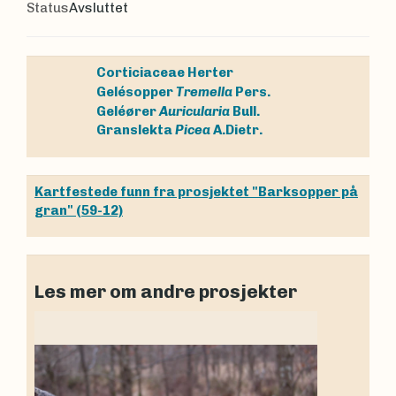
Status
Avsluttet
Corticiaceae
Herter
Gelésopper
Tremella
Pers.
Geléører
Auricularia
Bull.
Granslekta
Picea
A.Dietr.
Kartfestede funn fra prosjektet "Barksopper på
gran" (59-12)
Les mer om andre prosjekter