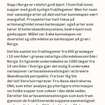
Sopp i Norge er relativt godt kjent. I hvertfall innen
sopper med godt synlige fruktlegemer. Men for noen
mer uanselige arter på død ved har kunnskapen vært
mangelfull. Prosjektet har hatt fokus på
artsmangfoldet innen barksopper, også arter som
hører til heterobasidiomycetene, bedre kjent som
gelésopper. Målet var å øke kunnskapen om
diversitet og utbredelse av barksopper på gran i
Norge.
Det ble samlet inn fruktlegemer fra 600 granlæger
i 10 områder i granas naturlige utbredelsesområde i
Norge. En lignende undersøkelse av 1080 læger fra
18 områder i Sverige gjør det mulig å undersøke
variasjoner i artssammensetningen i et breiere
Skandinavisk perspektiv. Fra hver låg ble
det tatt flere borreprøver. Fra disse ekstraheres
DNA, som etter analyse ga ytterligere informasjon
om hvilke sopper som vokser i den døde veden.
Deretter ble artssammensetningen som kom fram
gjennom de fruktifiserende soppene sammenlignet