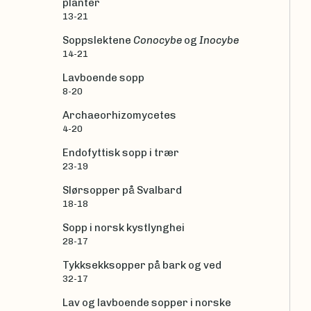
planter
13-21
Soppslektene
Conocybe
og
Inocybe
14-21
Lavboende sopp
8-20
Archaeorhizomycetes
4-20
Endofyttisk sopp i trær
23-19
Slørsopper på Svalbard
18-18
Sopp i norsk kystlynghei
28-17
Tykksekksopper på bark og ved
32-17
Lav og lavboende sopper i norske