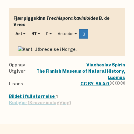
Fjærpiggskinn
Trechispora kavinioides
B. de
Vries
Art
NT
Artsobs
Opphav
Viacheslav Spirin
Utgiver
The Finnish Museum of Natural History,
Luomus
Lisens
CC BY-SA 4.0
Bildet i full størrelse
Rediger
(Krever innlogging)