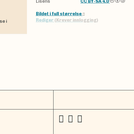
Lisens
CC BY-SA 4.0
Bildet i full størrelse
Rediger
(Krever innlogging)