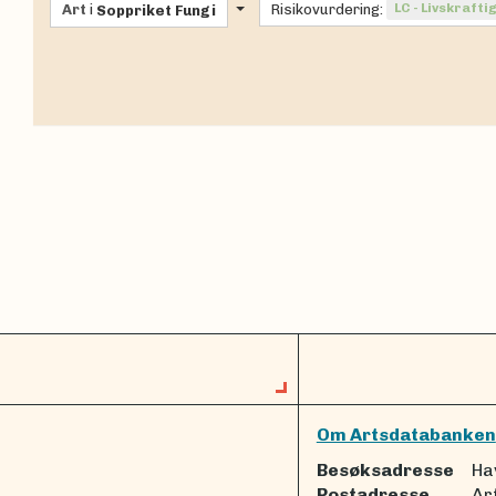
Art
i
Risikovurdering:
LC - Livskrafti
Soppriket
Fungi
Om Artsdatabanken
Besøksadresse
Ha
Postadresse
Ar