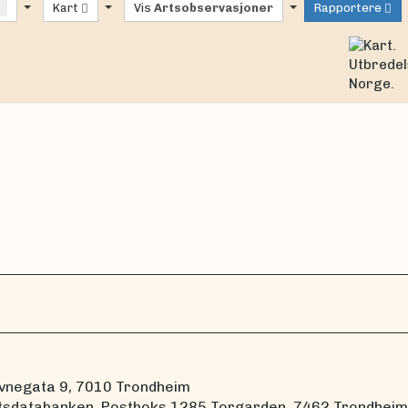
g
Kart
Vis
Artsobservasjoner
Rapportere
vnegata 9, 7010 Trondheim
tsdatabanken, Postboks 1285 Torgarden, 7462 Trondheim