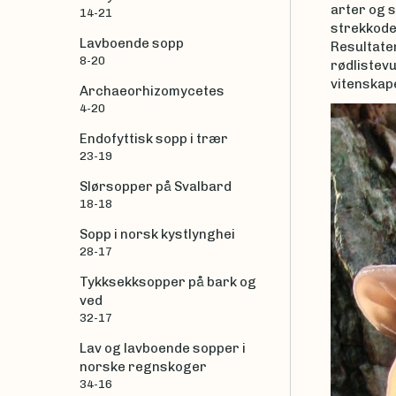
arter og s
14-21
strekkodet
Lavboende sopp
Resultaten
8-20
rødlistevu
vitenskape
Archaeorhizomycetes
4-20
Endofyttisk sopp i trær
23-19
Slørsopper på Svalbard
18-18
Sopp i norsk kystlynghei
28-17
Tykksekksopper på bark og
ved
32-17
Lav og lavboende sopper i
norske regnskoger
34-16