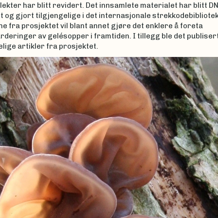
lekter har blitt revidert. Det innsamlete materialet har blitt D
 og gjort tilgjengelige i det internasjonale strekkodebibliotek
e fra prosjektet vil blant annet gjøre det enklere å foreta
rderinger av gelésopper i framtiden. I tillegg ble det publisert
lige artikler fra prosjektet.