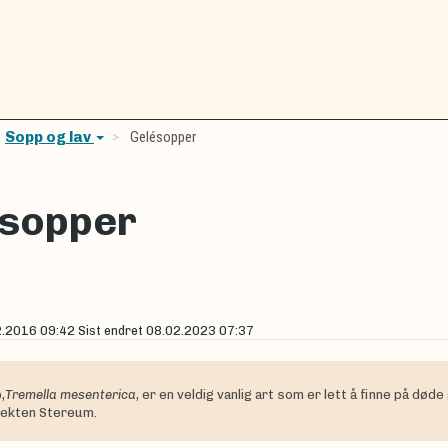
Sopp og lav
Gelésopper
ésopper
2.2016 09:42
Sist endret
08.02.2023 07:37
,
Tremella mesenterica,
er en veldig vanlig art som er lett å finne på død
lekten Stereum.