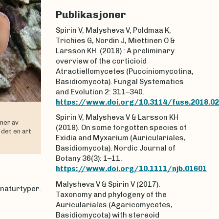
Publikasjoner
Spirin V, Malysheva V, Poldmaa K,
Trichies G, Nordin J, Miettinen O &
Larsson KH. (2018) : A preliminary
overview of the corticioid
Atractiellomycetes (Pucciniomycotina,
Basidiomycota). Fungal Systematics
and Evolution 2: 311–340.
https://www.doi.org/10.3114/fuse.2018.02
Spirin V, Malysheva V & Larsson KH
mer av
(2018). On some forgotten species of
 det en art
Exidia and Myxarium (Auriculariales,
Basidiomycota). Nordic Journal of
Botany 36(3): 1–11.
https://www.doi.org/10.1111/njb.01601
Malysheva V & Spirin V (2017).
 naturtyper.
Taxonomy and phylogeny of the
Auriculariales (Agaricomycetes,
Basidiomycota) with stereoid