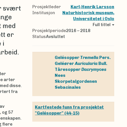
Prosjektleder
Karl-Henrik Larsson
r svært
Institusjon
Naturhistorisk museum,
ange
Universitetet i Oslo
kt med
Full tittel
Prosjektperiode
2016 – 2018
tt er
Status
Avsluttet
 i
rbeid.
Gelésopper
Tremella
Pers.
Geléører
Auricularia
Bull.
Tåresopper
Dacrymyces
ter
Nees
e arter
Skorpetalgordenen
 med disse.
Sebacinales
rtert fra
 av
Kartfestede funn fra prosjektet
, og 57
"Gelésopper" (44-15)
itenskapen.
g flere