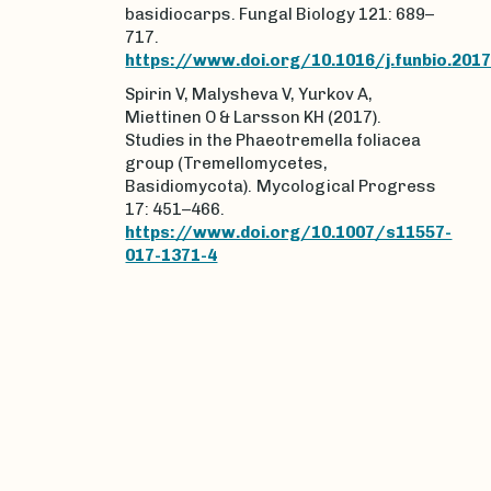
basidiocarps. Fungal Biology 121: 689–
717.
https://www.doi.org/10.1016/j.funbio.2017
Spirin V, Malysheva V, Yurkov A,
Miettinen O & Larsson KH (2017).
Studies in the Phaeotremella foliacea
group (Tremellomycetes,
Basidiomycota).
Mycological Progress
17: 451–466.
https://www.doi.org/10.1007/s11557-
017-1371-4