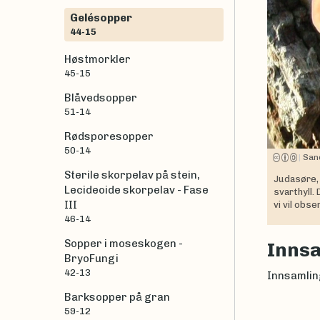
Gelésopper
44-15
Høstmorkler
45-15
Blåvedsopper
51-14
Rødsporesopper
50-14
|
San
Sterile skorpelav på stein,
Judasøre
Lecideoide skorpelav - Fase
svarthyll.
III
vi vil obs
46-14
Sopper i moseskogen -
Inns
BryoFungi
42-13
Innsamling
Barksopper på gran
59-12