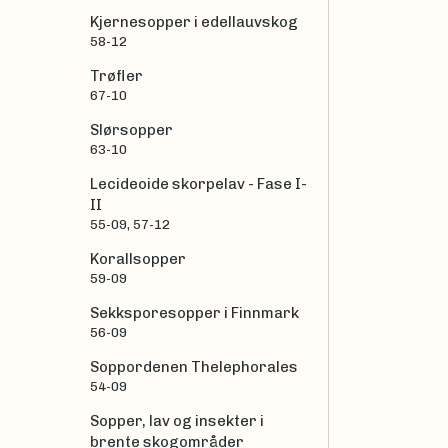
Kjernesopper i edellauvskog
58-12
Trøfler
67-10
Slørsopper
63-10
Lecideoide skorpelav - Fase I-
II
55-09, 57-12
Korallsopper
59-09
Sekksporesopper i Finnmark
56-09
Soppordenen Thelephorales
54-09
Sopper, lav og insekter i
brente skogområder