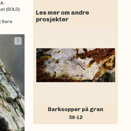
NA-
et (BOLD).
Les mer om andre
prosjekter
 flere
Barksopper på gran
59-12