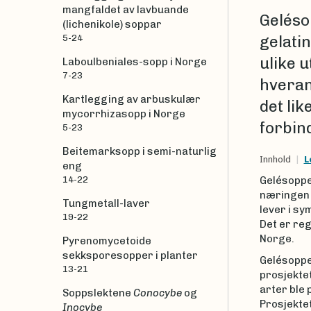
mangfaldet av lavbuande
Geléso
(lichenikole) soppar
5-24
gelati
ulike 
Laboulbeniales-sopp i Norge
7-23
hverand
Kartlegging av arbuskulær
det li
mycorrhizasopp i Norge
forbin
5-23
Beitemarksopp i semi-naturlig
Innhold
L
eng
14-22
Gelésopper
næringen 
Tungmetall-laver
lever i s
19-22
Det er reg
Norge.
Pyrenomycetoide
sekksporesopper i planter
Gelésopper
13-21
prosjektet
arter ble 
Soppslektene
Conocybe
og
Prosjektet
Inocybe