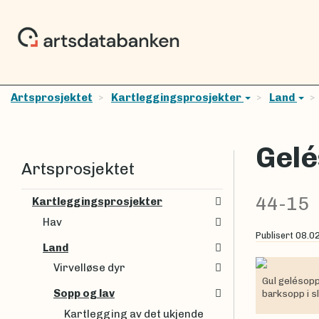
Artsprosjektet
Kartleggingsprosjekter
Land
Gel
Artsprosjektet
44-15
Kartleggingsprosjekter
Hav
Publisert
08.0
Land
Virvelløse dyr
Gul gelésopp
Sopp og lav
barksopp i s
Kartlegging av det ukjende