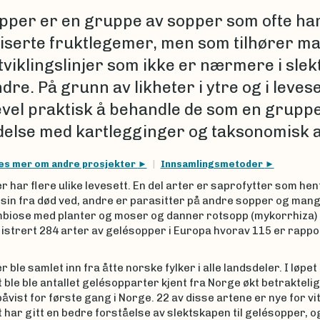
pper er en gruppe av sopper som ofte ha
niserte fruktlegemer, men som tilhører m
utviklingslinjer som ikke er nærmere i sle
re. På grunn av likheter i ytre og i levese
kevel praktisk å behandle de som en gruppe
delse med kartlegginger og taksonomisk a
es mer om andre prosjekter
Innsamlingsmetoder
 har flere ulike levesett. En del arter er saprofytter som hen
sin fra død ved, andre er parasitter på andre sopper og mang
ymbiose med planter og moser og danner rotsopp (mykorrhiza)
istrert 284 arter av gelésopper i Europa hvorav 115 er rappo
 ble samlet inn fra åtte norske fylker i alle landsdeler. I løpet
 ble ble antallet gelésopparter kjent fra Norge økt betraktelig
påvist for første gang i Norge. 22 av disse artene er nye for v
 har gitt en bedre forståelse av slektskapen til gelésopper, o