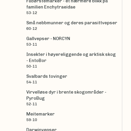
Fåbørstemarker - et nærmere blikk på
familien Enchytraeidae
53-12
Små nebbmunner og deres parasittvepser
60-12
Gallvepser - NORCYN
53-11
Insekter i høyereliggende og arktisk skog
- EntoBor
50-11
Svalbards tovinger
54-11
Virvelløse dyr i brente skogområder -
PyroBug
52-11
Meitemarker
59-10
Darwinvepser