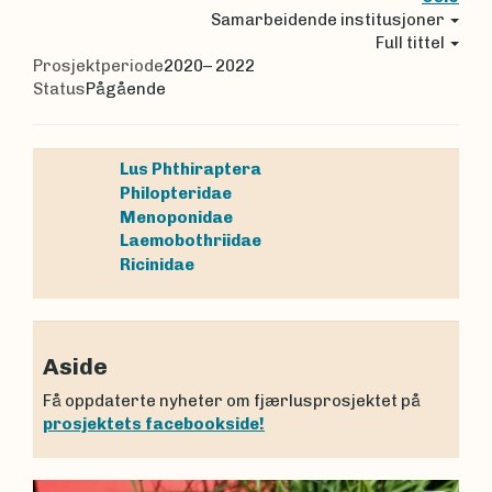
Samarbeidende institusjoner
Full tittel
Prosjektperiode
2020– 2022
Status
Pågående
Lus
Phthiraptera
Philopteridae
Menoponidae
Laemobothriidae
Ricinidae
Aside
Få oppdaterte nyheter om fjærlusprosjektet på
prosjektets facebookside!