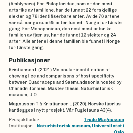
(Amblycera). For Philopteridae, som er den mest
artsrike av familiene, har de funnet 22 forskjellige
slekter og 76 identifiserbare arter. Av de 76 artene
var så mange som 65 arter funnet i Norge for første
gang. For Menoponidae, den nest mest artsrike
familien av fjærlus, har de funnet 12 slekter og 24
arter. Alle artene i denne familien ble funnet i Norge
for første gang.
Publikasjoner
Kristiansen L (2021) Molecular identification of
chewing lice and comparisons of host specificity
between Quadraceps and Saemundssonia hosted by
Charadriiformes. Master thesis. Naturhistorisk
museum, UiO.
Magnussen T & Kristiansen L (2020). Norske fjærlus
kartlegges i nytt prosjekt. Vår Fuglefauna 43(4).
Prosjektleder
Trude Magnussen
Institusjon
Naturhistorisk museum, Universitetet i
Oslo