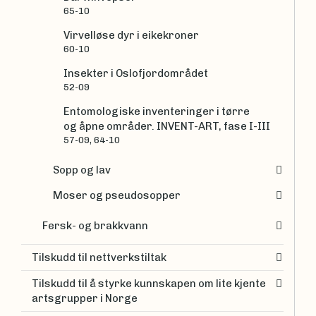
65-10
Virvelløse dyr i eikekroner
60-10
Insekter i Oslofjordområdet
52-09
Entomologiske inventeringer i tørre
og åpne områder. INVENT-ART, fase I-III
57-09, 64-10
Sopp og lav
Moser og pseudosopper
Fersk- og brakkvann
Tilskudd til nettverkstiltak
Tilskudd til å styrke kunnskapen om lite kjente
artsgrupper i Norge