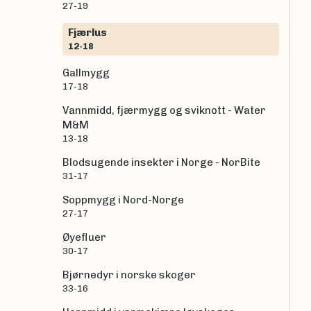
27-19
Fjærlus
12-18
Gallmygg
17-18
Vannmidd, fjærmygg og sviknott - Water
M&M
13-18
Blodsugende insekter i Norge - NorBite
31-17
Soppmygg i Nord-Norge
27-17
Øyefluer
30-17
Bjørnedyr i norske skoger
33-16