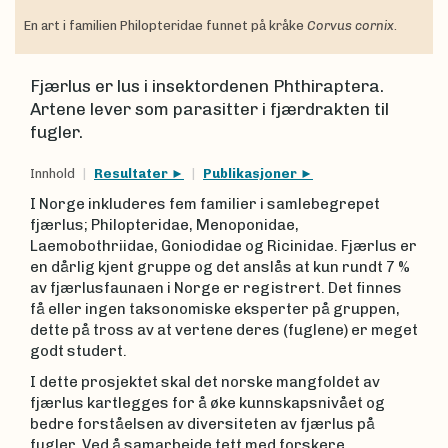
En art i familien Philopteridae funnet på kråke
Corvus cornix
.
Fjærlus er lus i insektordenen Phthiraptera.
Artene lever som parasitter i fjærdrakten til
fugler.
Innhold
Resultater
Publikasjoner
I Norge inkluderes fem familier i samlebegrepet
fjærlus; Philopteridae, Menoponidae,
Laemobothriidae, Goniodidae og Ricinidae. Fjærlus er
en dårlig kjent gruppe og det anslås at kun rundt 7 %
av fjærlusfaunaen i Norge er registrert. Det finnes
få eller ingen taksonomiske eksperter på gruppen,
dette på tross av at vertene deres (fuglene) er meget
godt studert.
I dette prosjektet skal det norske mangfoldet av
fjærlus kartlegges for å øke kunnskapsnivået og
bedre forståelsen av diversiteten av fjærlus på
fugler. Ved å samarbeide tett med forskere,