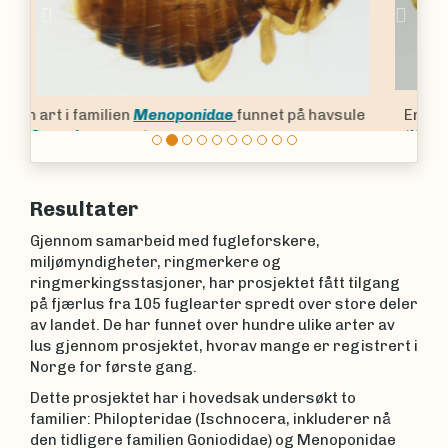
Previous
Nex
En art i familien
Philopteridae
funnet på låvesvale
(
Hirundo rustica
)
.
Resultater
Gjennom samarbeid med fugleforskere,
miljømyndigheter, ringmerkere og
ringmerkingsstasjoner, har prosjektet fått tilgang
på fjærlus fra 105 fuglearter spredt over store deler
av landet. De har funnet over hundre ulike arter av
lus gjennom prosjektet, hvorav mange er registrert i
Norge for første gang.
Dette prosjektet har i hovedsak undersøkt to
familier: Philopteridae (Ischnocera, inkluderer nå
den tidligere familien Goniodidae) og Menoponidae