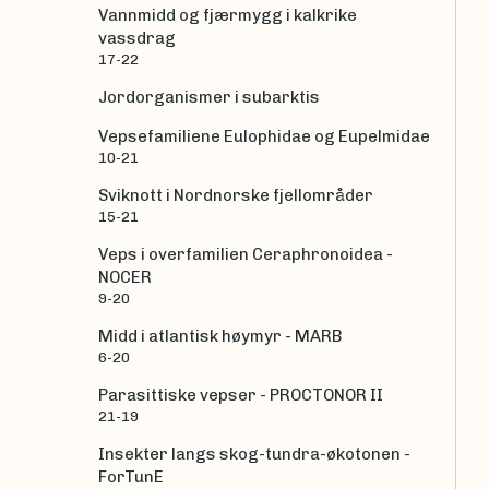
Vannmidd og fjærmygg i kalkrike
vassdrag
17-22
Jordorganismer i subarktis
Vepsefamiliene Eulophidae og Eupelmidae
10-21
Sviknott i Nordnorske fjellområder
15-21
Veps i overfamilien Ceraphronoidea -
NOCER
9-20
Midd i atlantisk høymyr - MARB
6-20
Parasittiske vepser - PROCTONOR II
21-19
Insekter langs skog-tundra-økotonen -
ForTunE