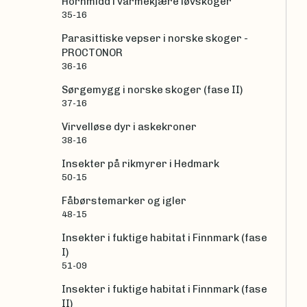
Hornmidd i varmekjære løvskoger
35-16
Parasittiske vepser i norske skoger -
PROCTONOR
36-16
Sørgemygg i norske skoger (fase II)
37-16
Virvelløse dyr i askekroner
38-16
Insekter på rikmyrer i Hedmark
50-15
Fåbørstemarker og igler
48-15
Insekter i fuktige habitat i Finnmark (fase
I)
51-09
Insekter i fuktige habitat i Finnmark (fase
II)