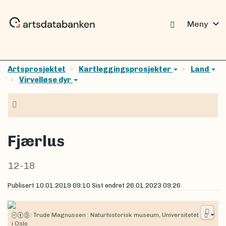
expand_more
Meny
Artsprosjektet
Kartleggingsprosjekter
Land
Virvelløse dyr
Navigasjon
Fjærlus
12-18
Publisert
10.01.2019 09:10
Sist endret
26.01.2023 09:26
|
Trude Magnussen
|
Naturhistorisk museum, Universitetet
i Oslo