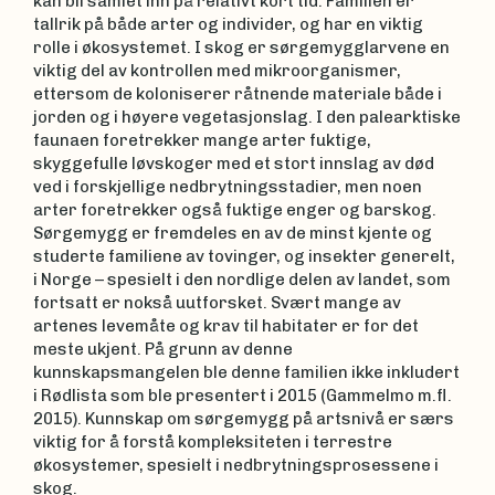
kan bli samlet inn på relativt kort tid. Familien er
tallrik på både arter og individer, og har en viktig
rolle i økosystemet. I skog er sørgemygglarvene en
viktig del av kontrollen med mikroorganismer,
ettersom de koloniserer råtnende materiale både i
jorden og i høyere vegetasjonslag. I den palearktiske
faunaen foretrekker mange arter fuktige,
skyggefulle løvskoger med et stort innslag av død
ved i forskjellige nedbrytningsstadier, men noen
arter foretrekker også fuktige enger og barskog.
Sørgemygg er fremdeles en av de minst kjente og
studerte familiene av tovinger, og insekter generelt,
i Norge – spesielt i den nordlige delen av landet, som
fortsatt er nokså uutforsket. Svært mange av
artenes levemåte og krav til habitater er for det
meste ukjent. På grunn av denne
kunnskapsmangelen ble denne familien ikke inkludert
i Rødlista som ble presentert i 2015 (Gammelmo m.fl.
2015). Kunnskap om sørgemygg på artsnivå er særs
viktig for å forstå kompleksiteten i terrestre
økosystemer, spesielt i nedbrytningsprosessene i
skog.