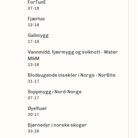
ForTunE
27-19
Fjærlus
12-18
Gallmygg
17-18
Vannmidd, fjærmygg og sviknott - Water
M&M
13-18
Blodsugende insekter i Norge - NorBite
31-17
Soppmygg i Nord-Norge
27-17
Øyefluer
30-17
Bjørnedyr i norske skoger
33-16