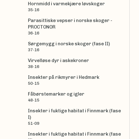
Hornmidd i varmekjære løvskoger
35-16
Parasittiske vepser i norske skoger -
PROCTONOR
36-16
Sørgemygg i norske skoger (fase II)
37-16
Virvelløse dyr i askekroner
38-16
Insekter på rikmyrer i Hedmark
50-15
Fåbørstemarker og igler
48-15
Insekter i fuktige habitat i Finnmark (fase
I)
51-09
Insekter i fuktige habitat i Finnmark (fase