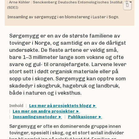
|
Arne Köhler
|
Senckenberg Deutsches Entomologisches Institut
(SDEI)
Innsamling av sørgemygg i en blomstereng i Luster i Sogn.
Sørgemygg er en av de største familiene av
tovinger i Norge, og samtidig en av de dårligst
undersøkte. De fleste artene er veldig små,
bare 1–3 millimeter lange som voksne og ofte
svare og gul- til oransjefargete. Larvene lever
stort sett i dødt organisk materiale eller på
sopp ute i skogen. Sørgemygg kan opptre som
skadedyr i skogbruk, hagebruk og landbruk,
både i naturen og i veksthus.
Innhold
Les mer på prosjektets blogg
Les mer om andre prosjekter
Innsamlingsmetoder
Publikasjoner
Sørgemygg er ofte en dominerende gruppe innen
tovinger, spesielt i skog, og et stort antall individer