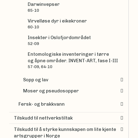
Darwinvepser
65-10
Virvelløse dyr i eikekroner
60-10
Insekter i Oslofjordområdet
52-09
Entomologiske inventeringer i tørre
og åpne områder. INVENT-ART, fase I-III
57-09, 64-10
Sopp og lav
Moser og pseudosopper
Fersk- og brakkvann
Tilskudd til nettverkstiltak
Tilskudd til å styrke kunnskapen om lite kjente
artsgrupper i Norge