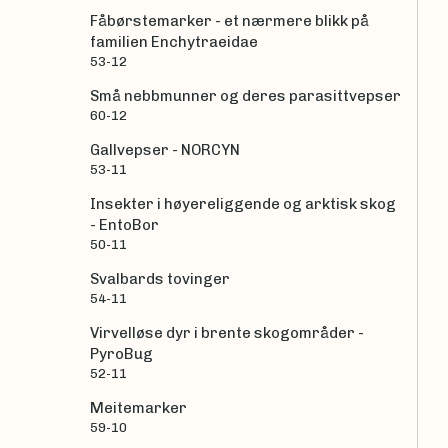
Fåbørstemarker - et nærmere blikk på
familien Enchytraeidae
53-12
Små nebbmunner og deres parasittvepser
60-12
Gallvepser - NORCYN
53-11
Insekter i høyereliggende og arktisk skog
- EntoBor
50-11
Svalbards tovinger
54-11
Virvelløse dyr i brente skogområder -
PyroBug
52-11
Meitemarker
59-10