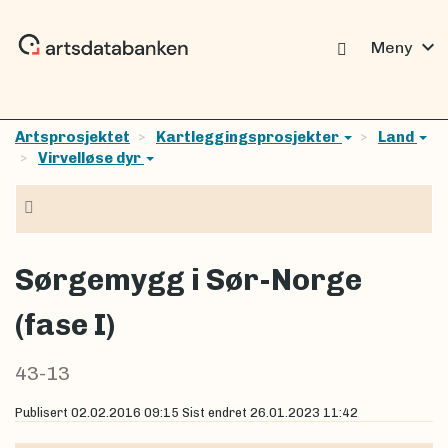
expand_more
Meny
Artsprosjektet
Kartleggingsprosjekter
Land
Virvelløse dyr
Navigasjon
Sørgemygg i Sør-Norge
(fase I)
43-13
Publisert
02.02.2016 09:15
Sist endret
26.01.2023 11:42