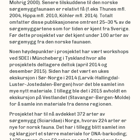
Mohrig 2000). Senere tilskuddene til den norske
sørgemyggfaunaen er relativt få (f.eks Thunes mfl.
2004, Hippa mfl. 2010, Köhler mfl. 2014). Totalt
omfatter disse publikasjonene omtrent 25–30 % av de
sørgemyggartene som for tiden er kjent fra Sverige.
Før dette prosjektet var det kjent under 100 arter av
sørgemygg fra den norske faunaen.
Noen høydepunkter i prosjektet har vært workshops
ved SDEI i Müncheberg i Tyskland hvor alle
prosjektets deltagere deltok (april 2014 og
desember 2015). Siden har det vært en ukes
ekskursjon i Sør-Norge i 2014 (Larvik-Hallingdal-
Luster-Jostedalen-Bergen) hvor det ble samlet inn
mye nytt materiale. I tillegg ble det i 2015 avholdt en
ekskursjon på Vestlandet (Stavanger-Bergen-Molde)
for å samle inn materiale fra denne regionen.
Prosjektet har til nå avdekket 372 arter av
sørgemygg (Sciaridae) i Norge, hvorav 224 arter er
nye for norsk fauna. Det har i tillegg blitt samlet inn
og klargjort et større materiale for DNA-barkoding;