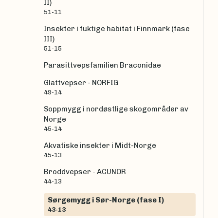
II)
51-11
Insekter i fuktige habitat i Finnmark (fase
III)
51-15
Parasittvepsfamilien Braconidae
Glattvepser - NORFIG
49-14
Soppmygg i nordøstlige skogområder av
Norge
45-14
Akvatiske insekter i Midt-Norge
45-13
Broddvepser - ACUNOR
44-13
Sørgemygg i Sør-Norge (fase I)
43-13