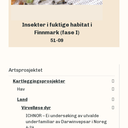
Insekter i fuktige habitat i
Finnmark (fase I)
51-09
Artsprosjektet
Kartleggingsprosjekter
Hav
Land
Virvelløse dyr
ICHNOR – Ei undersøking av utvalde
underfamiliar av Darwinvepsar i Noreg
4-24