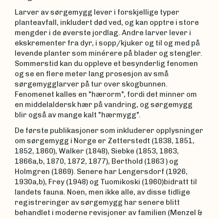
Larver av sørgemygg lever i forskjellige typer
planteavfall, inkludert død ved, og kan opptre i store
mengder i de øverste jordlag. Andre larver lever i
ekskrementer fra dyr, i sopp/kjuker og til og med på
levende planter som minérere på blader og stengler.
Sommerstid kan du oppleve et besynderlig fenomen
og se en flere meter lang prosesjon av små
sørgemygglarver på tur over skogbunnen.
Fenomenet kalles en "hærorm", fordi det minner om
en middelaldersk hær på vandring, og sørgemygg
blir også av mange kalt "hærmygg".
De første publikasjoner som inkluderer opplysninger
om sørgemygg i Norge er Zetterstedt (1838, 1851,
1852, 1860), Walker (1848), Siebke (1853, 1863,
1866a,b, 1870, 1872, 1877), Berthold (1863 ) og
Holmgren (1869). Senere har Lengersdorf (1926,
1930a,b), Frey (1948) og Tuomikoski (1960)bidratt til
landets fauna. Noen, men ikke alle, av disse tidlige
registreringer av sørgemygg har senere blitt
behandlet i moderne revisjoner av familien (Menzel &