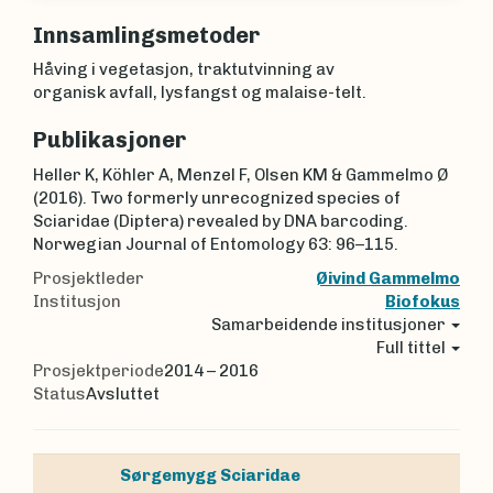
Innsamlingsmetoder
Håving i vegetasjon, traktutvinning av
organisk avfall, lysfangst og malaise-telt.
Publikasjoner
Heller K, Köhler A, Menzel F, Olsen KM & Gammelmo Ø
(2016). Two formerly unrecognized species of
Sciaridae (Diptera) revealed by DNA barcoding.
Norwegian Journal of Entomology 63: 96–115.
Prosjektleder
Øivind Gammelmo
Institusjon
Biofokus
Samarbeidende institusjoner
Full tittel
Prosjektperiode
2014 – 2016
Status
Avsluttet
Sørgemygg
Sciaridae