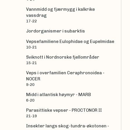
Vannmidd og fjærmygg i kalkrike
vassdrag
17-22
Jordorganismer i subarktis
Vepsefamiliene Eulophidae og Eupelmidae
10-21
Sviknott i Nordnorske fjellområder
15-21
Veps i overfamilien Ceraphronoidea -
NOCER
9-20
Midd i atlantisk høymyr - MARB
6-20
Parasittiske vepser - PROCTONOR II
21-19
Insekter langs skog-tundra-økotonen -