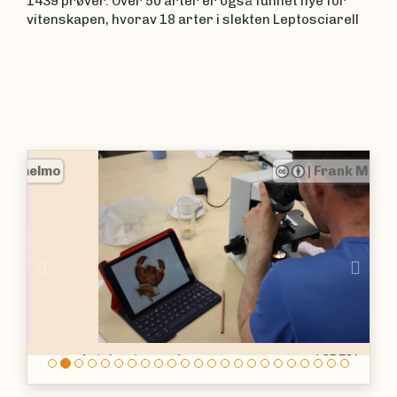
1439 prøver. Over 50 arter er også funnet nye for
vitenskapen, hvorav 18 arter i slekten Leptosciarell
|
Frank Menzel
Previous
Nex
Artsbestemmelse av sørgemygg ved SDEI i
Müncheberg, Tyskland.