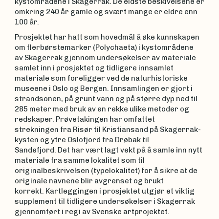
kystområdene i Skagerrak. De eldste beskivelsene er
omkring 240 år gamle og svært mange er eldre enn
100 år.
Prosjektet har hatt som hovedmål å øke kunnskapen
om flerbørstemarker (Polychaeta) i kystområdene
av Skagerrak gjennom undersøkelser av materiale
samlet inn i prosjektet og tidligere innsamlet
materiale som foreligger ved de naturhistoriske
museene i Oslo og Bergen. Innsamlingen er gjort i
strandsonen, på grunt vann og på større dyp ned til
285 meter med bruk av en rekke ulike metoder og
redskaper. Prøvetakingen har omfattet
strekningen fra Risør til Kristiansand på Skagerrak-
kysten og ytre Oslofjord fra Drøbak til
Sandefjord. Det har vært lagt vekt på å samle inn nytt
materiale fra samme lokalitet som til
originalbeskrivelsen (typelokalitet) for å sikre at de
originale navnene blir avgrenset og brukt
korrekt. Kartleggingen i prosjektet utgjør et viktig
supplement til tidligere undersøkelser i Skagerrak
gjennomført i regi av Svenske artprojektet.