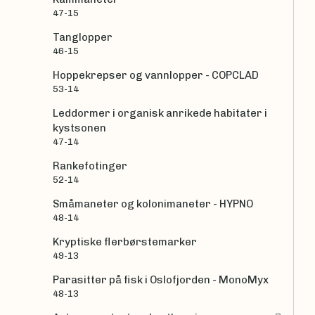
47-15
Tanglopper
46-15
Hoppekrepser og vannlopper - COPCLAD
53-14
Leddormer i organisk anrikede habitater i
kystsonen
47-14
Rankefotinger
52-14
Småmaneter og kolonimaneter - HYPNO
48-14
Kryptiske flerbørstemarker
49-13
Parasitter på fisk i Oslofjorden - MonoMyx
48-13