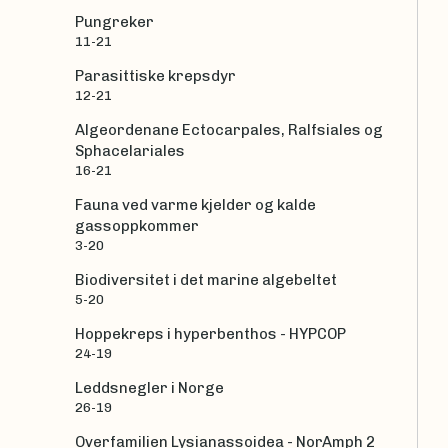
Pungreker
11-21
Parasittiske krepsdyr
12-21
Algeordenane Ectocarpales, Ralfsiales og
Sphacelariales
16-21
Fauna ved varme kjelder og kalde
gassoppkommer
3-20
Biodiversitet i det marine algebeltet
5-20
Hoppekreps i hyperbenthos - HYPCOP
24-19
Leddsnegler i Norge
26-19
Overfamilien Lysianassoidea - NorAmph 2