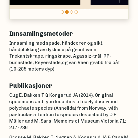
Polycirrus norvegicus
Innsamlingsmetoder
Innsamling med spade, håndcorer og sikt,
håndplukking av dykkere på grunt vann.
Trekantskrape, ringskrape, Agassiz-trål, RP-
bunnslede, Beyerslede,og van Veen grabb fra båt
(10-285 meters dyp)
Publikasjoner
Oug E, Bakken T & Kongsrud JA (2014). Original
specimens and type localities of early described
polychaete species (Annelida) from Norway, with
particular attention to species described by O.F.
Müller and M. Sars. Memoirs of Museum Victoria 71:
217-236.
Grosse M, Bakken T, Nygren A, Kongsrud JA & Capa M