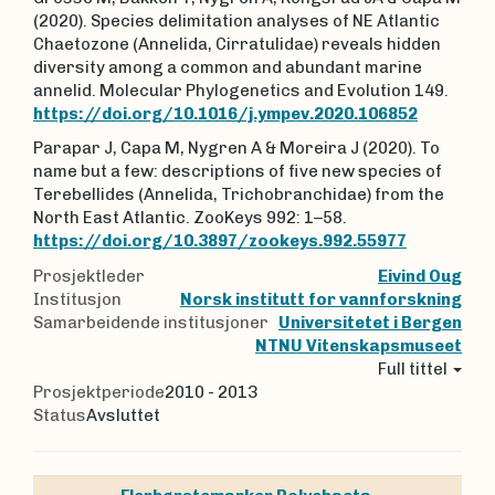
(2020). Species delimitation analyses of NE Atlantic
Chaetozone (Annelida, Cirratulidae) reveals hidden
diversity among a common and abundant marine
annelid. Molecular Phylogenetics and Evolution 149.
https://doi.org/10.1016/j.ympev.2020.106852
Parapar J, Capa M, Nygren A & Moreira J (2020). To
name but a few: descriptions of five new species of
Terebellides (Annelida, Trichobranchidae) from the
North East Atlantic. ZooKeys 992: 1–58.
https://doi.org/10.3897/zookeys.992.55977
Prosjektleder
Eivind Oug
Institusjon
Norsk institutt for vannforskning
Samarbeidende institusjoner
Universitetet i Bergen
NTNU Vitenskapsmuseet
Full tittel
Prosjektperiode
2010 - 2013
Status
Avsluttet