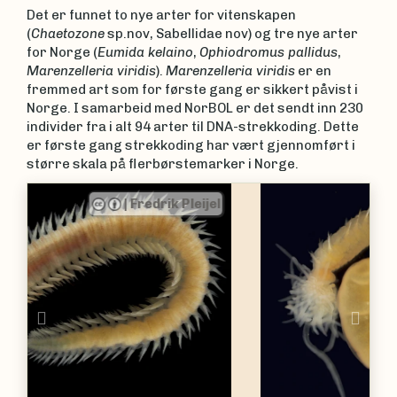
Det er funnet to nye arter for vitenskapen
(
Chaetozone
sp.nov, Sabellidae nov) og tre nye arter
for Norge (
Eumida kelaino
,
Ophiodromus pallidus
,
Marenzelleria viridis
).
Marenzelleria viridis
er en
fremmed art som for første gang er sikkert påvist i
Norge. I samarbeid med NorBOL er det sendt inn 230
individer fra i alt 94 arter til DNA-strekkoding. Dette
er første gang strekkoding har vært gjennomført i
større skala på flerbørstemarker i Norge.
|
Fredrik Pleijel
Previous
Nex