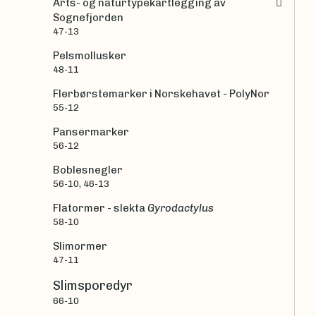
Arts- og naturtypekartlegging av
Sognefjorden
47-13
Pelsmollusker
48-11
Flerbørstemarker i Norskehavet - PolyNor
55-12
Pansermarker
56-12
Boblesnegler
56-10, 46-13
Flatormer - slekta
Gyrodactylus
58-10
Slimormer
47-11
Slimsporedyr
66-10