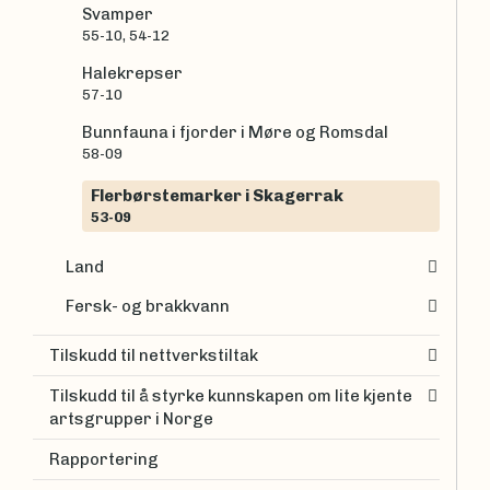
Svamper
55-10, 54-12
Halekrepser
57-10
Bunnfauna i fjorder i Møre og Romsdal
58-09
Flerbørstemarker i Skagerrak
53-09
Land
Fersk- og brakkvann
Tilskudd til nettverkstiltak
Tilskudd til å styrke kunnskapen om lite kjente
artsgrupper i Norge
Rapportering