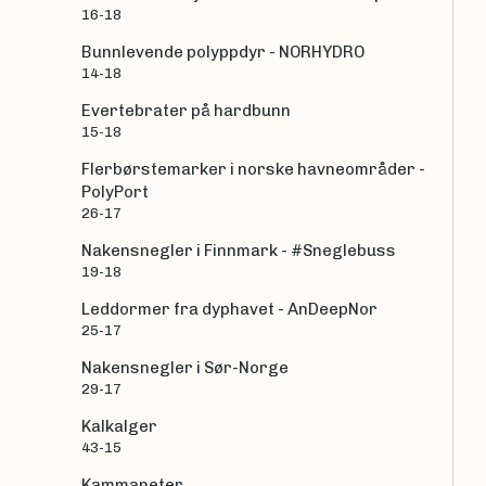
16-18
Bunnlevende polyppdyr - NORHYDRO
14-18
Evertebrater på hardbunn
15-18
Flerbørstemarker i norske havneområder -
PolyPort
26-17
Nakensnegler i Finnmark - #Sneglebuss
19-18
Leddormer fra dyphavet - AnDeepNor
25-17
Nakensnegler i Sør-Norge
29-17
Kalkalger
43-15
Kammaneter