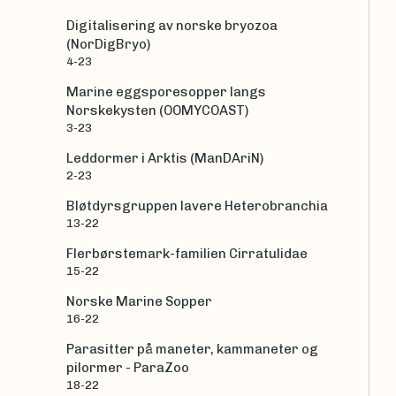
Digitalisering av norske bryozoa
(NorDigBryo)
4-23
Marine eggsporesopper langs
Norskekysten (OOMYCOAST)
3-23
Leddormer i Arktis (ManDAriN)
2-23
Bløtdyrsgruppen lavere Heterobranchia
13-22
Flerbørstemark-familien Cirratulidae
15-22
Norske Marine Sopper
16-22
Parasitter på maneter, kammaneter og
pilormer - ParaZoo
18-22