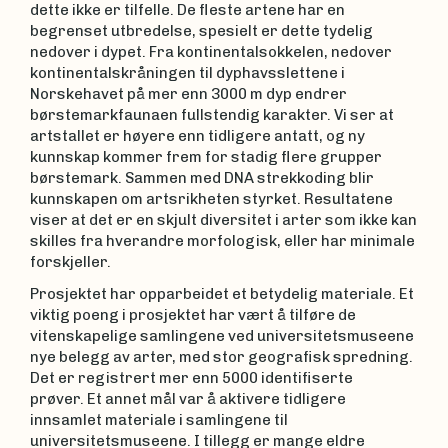
dette ikke er tilfelle. De fleste artene har en
begrenset utbredelse, spesielt er dette tydelig
nedover i dypet. Fra kontinentalsokkelen, nedover
kontinentalskråningen til dyphavsslettene i
Norskehavet på mer enn 3000 m dyp endrer
børstemarkfaunaen fullstendig karakter. Vi ser at
artstallet er høyere enn tidligere antatt, og ny
kunnskap kommer frem for stadig flere grupper
børstemark. Sammen med DNA strekkoding blir
kunnskapen om artsrikheten styrket. Resultatene
viser at det er en skjult diversitet i arter som ikke kan
skilles fra hverandre morfologisk, eller har minimale
forskjeller.
Prosjektet har opparbeidet et betydelig materiale. Et
viktig poeng i prosjektet har vært å tilføre de
vitenskapelige samlingene ved universitetsmuseene
nye belegg av arter, med stor geografisk spredning.
Det er registrert mer enn 5000 identifiserte
prøver. Et annet mål var å aktivere tidligere
innsamlet materiale i samlingene til
universitetsmuseene. I tillegg er mange eldre