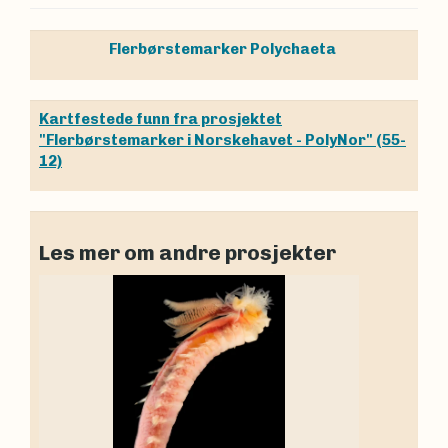
Flerbørstemarker
Polychaeta
Kartfestede funn fra prosjektet
"Flerbørstemarker i Norskehavet - PolyNor" (55-
12)
Les mer om andre prosjekter