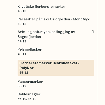
Kryptiske flerbørstemarker
49-13
Parasitter på fisk i Oslofjorden - MonoMyx
48-13
Arts- og naturtypekartlegging av
Sognefjorden
47-13
Pelsmollusker
48-11
Flerbørstemarker i Norskehavet -
PolyNor
55-12
Pansermarker
56-12
Boblesnegler
56-10, 46-13