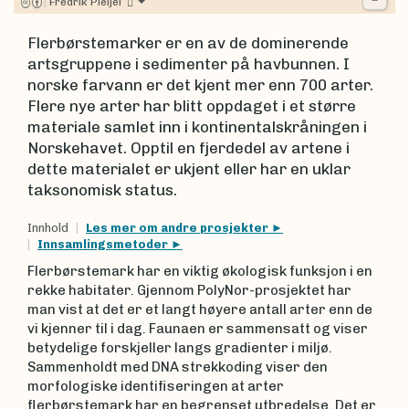
|
Fredrik Pleijel
Flerbørstemarker er en av de dominerende
artsgruppene i sedimenter på havbunnen. I
norske farvann er det kjent mer enn 700 arter.
Flere nye arter har blitt oppdaget i et større
materiale samlet inn i kontinentalskråningen i
Norskehavet. Opptil en fjerdedel av artene i
dette materialet er ukjent eller har en uklar
taksonomisk status.
Innhold
Les mer om andre prosjekter
Innsamlingsmetoder
Flerbørstemark har en viktig økologisk funksjon i en
rekke habitater. Gjennom PolyNor-prosjektet har
man vist at det er et langt høyere antall arter enn de
vi kjenner til i dag. Faunaen er sammensatt og viser
betydelige forskjeller langs gradienter i miljø.
Sammenholdt med DNA strekkoding viser den
morfologiske identifiseringen at arter
flerbørstemark har en begrenset utbredelse. Det er