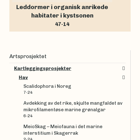
Leddormer i organisk anrikede
habitater i kystsonen
47-14
Artsprosjektet
Kartleggingsprosjekter
Hav
Scalidophora i Noreg
7-24
Avdekking av det rike, skjulte mangfaldet av
mikrofilamentøse marine grønalgar
6-24
MeioSkag – Meiofauna i det marine
interstitium i Skagerrak
2-24