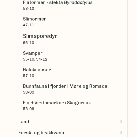
Flatormer - slekta
Gyrodactylus
58-10
Slimormer
47-11
Slimsporedyr
66-10
Svamper
55-10, 54-12
Halekrepser
57-10
Bunnfauna i fjorder i Møre og Romsdal
58-09
Flerbørstemarker i Skagerrak
53-09
Land
Fersk- og brakkvann