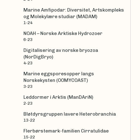
Marine Amfipodar: Diversitet, Artskompleks
og Molekylære studiar (MADAM)
1-24
NOAH – Norske Arktiske Hydrozoer
6-23
Digitalisering av norske bryozoa
(NorDigBryo)
4-23
Marine eggsporesopper langs
Norskekysten (OOMYCOAST)
3-23
Leddormer i Arktis (ManDAriN)
2-23
Bløtdyrsgruppen lavere Heterobranchia
13-22
Flerbørstemark-familien Cirratulidae
15-22