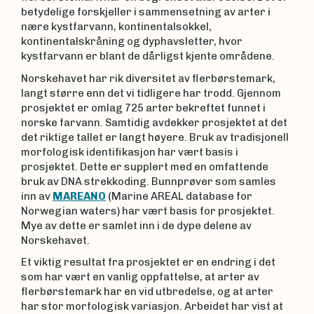
betydelige forskjeller i sammensetning av arter i
nære kystfarvann, kontinentalsokkel,
kontinentalskråning og dyphavsletter, hvor
kystfarvann er blant de dårligst kjente områdene.
Norskehavet har rik diversitet av flerbørstemark,
langt større enn det vi tidligere har trodd. Gjennom
prosjektet er omlag 725 arter bekreftet funnet i
norske farvann. Samtidig avdekker prosjektet at det
det riktige tallet er langt høyere. Bruk av tradisjonell
morfologisk identifikasjon har vært basis i
prosjektet. Dette er supplert med en omfattende
bruk av DNA strekkoding. Bunnprøver som samles
inn av
MAREANO
(Marine AREAL database for
Norwegian waters) har vært basis for prosjektet.
Mye av dette er samlet inn i de dype delene av
Norskehavet.
Et viktig resultat fra prosjektet er en endring i det
som har vært en vanlig oppfattelse, at arter av
flerbørstemark har en vid utbredelse, og at arter
har stor morfologisk variasjon. Arbeidet har vist at