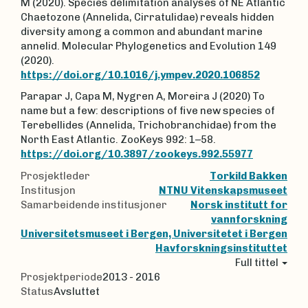
M (2020). Species delimitation analyses of NE Atlantic
Chaetozone (Annelida, Cirratulidae) reveals hidden
diversity among a common and abundant marine
annelid. Molecular Phylogenetics and Evolution 149
(2020).
https://doi.org/10.1016/j.ympev.2020.106852
Parapar J, Capa M, Nygren A, Moreira J (2020) To
name but a few: descriptions of five new species of
Terebellides (Annelida, Trichobranchidae) from the
North East Atlantic. ZooKeys 992: 1–58.
https://doi.org/10.3897/zookeys.992.55977
Prosjektleder
Torkild Bakken
Institusjon
NTNU Vitenskapsmuseet
Samarbeidende institusjoner
Norsk institutt for
vannforskning
Universitetsmuseet i Bergen, Universitetet i Bergen
Havforskningsinstituttet
Full tittel
Prosjektperiode
2013 - 2016
Status
Avsluttet