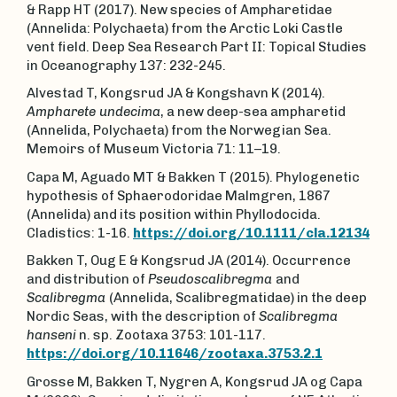
& Rapp HT (2017). New species of Ampharetidae
(Annelida: Polychaeta) from the Arctic Loki Castle
vent field. Deep Sea Research Part II: Topical Studies
in Oceanography 137: 232-245.
Alvestad T, Kongsrud JA & Kongshavn K (2014).
Ampharete undecima
, a new deep-sea ampharetid
(Annelida, Polychaeta) from the Norwegian Sea.
Memoirs of Museum Victoria 71: 11–19.
Capa M, Aguado MT & Bakken T (2015). Phylogenetic
hypothesis of Sphaerodoridae Malmgren, 1867
(Annelida) and its position within Phyllodocida.
Cladistics: 1-16.
https://doi.org/10.1111/cla.12134
Bakken T, Oug E & Kongsrud JA (2014). Occurrence
and distribution of
Pseudoscalibregma
and
Scalibregma
(Annelida, Scalibregmatidae) in the deep
Nordic Seas, with the description of
Scalibregma
hanseni
n. sp. Zootaxa 3753: 101-117.
https://doi.org/10.11646/zootaxa.3753.2.1
Grosse M, Bakken T, Nygren A, Kongsrud JA og Capa