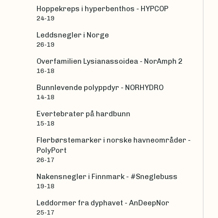
Hoppekreps i hyperbenthos - HYPCOP
24-19
Leddsnegler i Norge
26-19
Overfamilien Lysianassoidea - NorAmph 2
16-18
Bunnlevende polyppdyr - NORHYDRO
14-18
Evertebrater på hardbunn
15-18
Flerbørstemarker i norske havneområder -
PolyPort
26-17
Nakensnegler i Finnmark - #Sneglebuss
19-18
Leddormer fra dyphavet - AnDeepNor
25-17