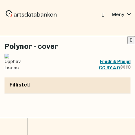
expand_more
Meny
Polynor - cover
Opphav
Fredrik Pleijel
Lisens
CC BY 4.0
Filliste