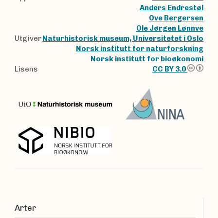
Anders Endrestøl
Ove Bergersen
Ole Jørgen Lønnve
Utgiver
Naturhistorisk museum, Universitetet i Oslo
Norsk institutt for naturforskning
Norsk institutt for bioøkonomi
Lisens
CC BY 3.0
Arter