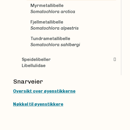
Myrmetallibelle
Somatochlora arctica
Fjellmetallibelle
Somatochlora alpestris
Tundrametallibelle
Somatochlora sahlbergi
Speidelibeller
Libellulidae
Snarveier
Oversikt over øyenstikkerne
Nøkkel til øyenstikkere