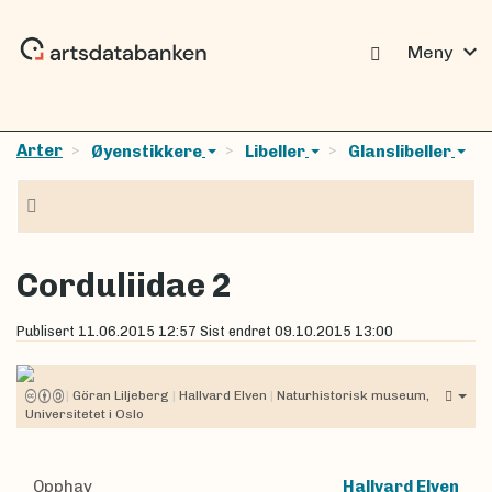
expand_more
Meny
Arter
Øyenstikkere
Libeller
Glanslibeller
Navigasjon
Corduliidae 2
Publisert
11.06.2015 12:57
Sist endret
09.10.2015 13:00
|
Göran Liljeberg
|
Hallvard Elven
|
Naturhistorisk museum,
Universitetet i Oslo
Opphav
Hallvard Elven