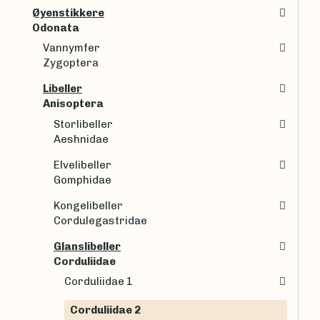
Øyenstikkere
Odonata
Vannymfer
Zygoptera
Libeller
Anisoptera
Storlibeller
Aeshnidae
Elvelibeller
Gomphidae
Kongelibeller
Cordulegastridae
Glanslibeller
Corduliidae
Corduliidae 1
Corduliidae 2