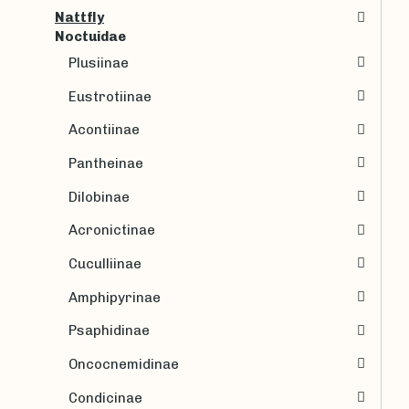
Nattfly
Noctuidae
Plusiinae
Eustrotiinae
Acontiinae
Pantheinae
Dilobinae
Acronictinae
Cuculliinae
Amphipyrinae
Psaphidinae
Oncocnemidinae
Condicinae