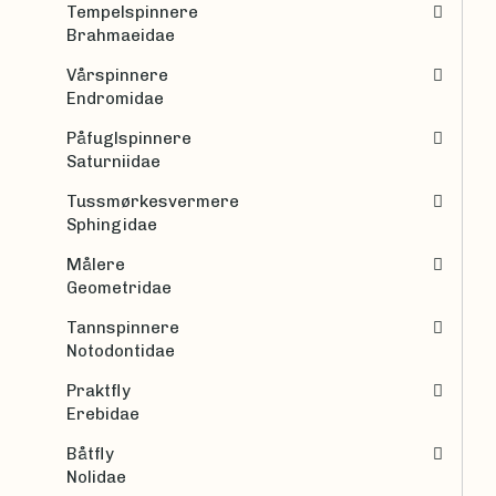
Tempelspinnere
Brahmaeidae
Vårspinnere
Endromidae
Påfuglspinnere
Saturniidae
Tussmørkesvermere
Sphingidae
Målere
Geometridae
Tannspinnere
Notodontidae
Praktfly
Erebidae
Båtfly
Nolidae