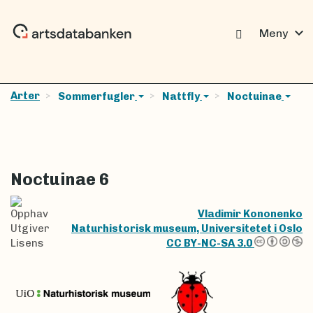
expand_more
Meny
Arter
Sommerfugler
Nattfly
Noctuinae
Noctuinae 6
Opphav
Vladimir Kononenko
Utgiver
Naturhistorisk museum, Universitetet i Oslo
Lisens
CC BY-NC-SA 3.0