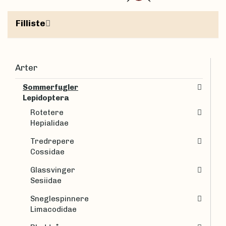
Filliste
Arter
Sommerfugler
Lepidoptera
Rotetere
Hepialidae
Tredrepere
Cossidae
Glassvinger
Sesiidae
Sneglespinnere
Limacodidae