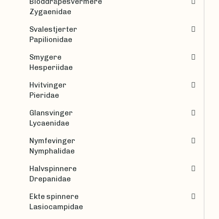
Bloddråpesvermere
Zygaenidae
Svalestjerter
Papilionidae
Smygere
Hesperiidae
Hvitvinger
Pieridae
Glansvinger
Lycaenidae
Nymfevinger
Nymphalidae
Halvspinnere
Drepanidae
Ekte spinnere
Lasiocampidae