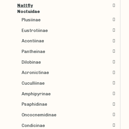
Nattfly
Noctuidae
Plusiinae
Eustrotiinae
Acontiinae
Pantheinae
Dilobinae
Acronictinae
Cuculliinae
Amphipyrinae
Psaphidinae
Oncocnemidinae
Condicinae