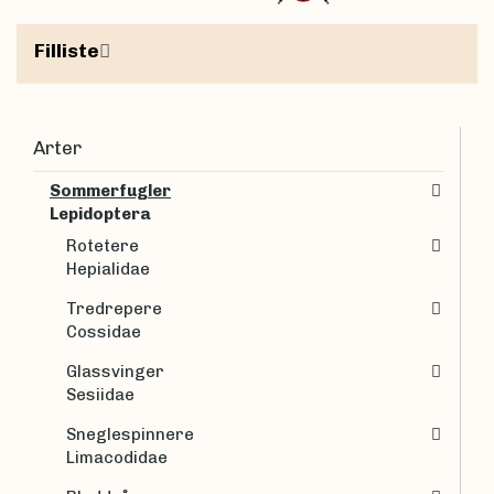
Filliste
Arter
Sommerfugler
Lepidoptera
Rotetere
Hepialidae
Tredrepere
Cossidae
Glassvinger
Sesiidae
Sneglespinnere
Limacodidae