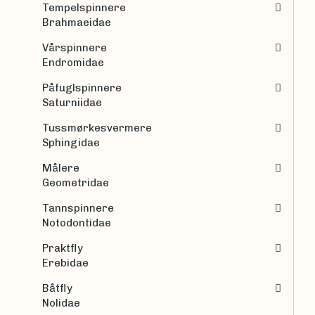
Tempelspinnere
Brahmaeidae
Vårspinnere
Endromidae
Påfuglspinnere
Saturniidae
Tussmørkesvermere
Sphingidae
Målere
Geometridae
Tannspinnere
Notodontidae
Praktfly
Erebidae
Båtfly
Nolidae