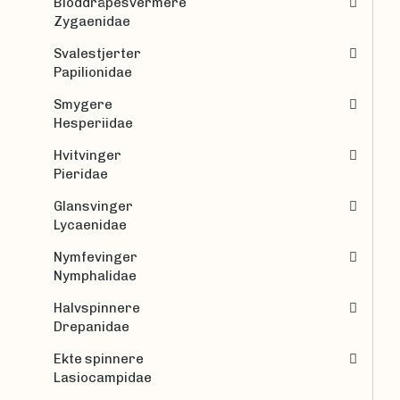
Bloddråpesvermere
Zygaenidae
Svalestjerter
Papilionidae
Smygere
Hesperiidae
Hvitvinger
Pieridae
Glansvinger
Lycaenidae
Nymfevinger
Nymphalidae
Halvspinnere
Drepanidae
Ekte spinnere
Lasiocampidae