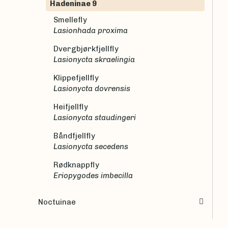
Hadeninae 9
Smellefly
Lasionhada proxima
Dvergbjørkfjellfly
Lasionycta skraelingia
Klippefjellfly
Lasionycta dovrensis
Heifjellfly
Lasionycta staudingeri
Båndfjellfly
Lasionycta secedens
Rødknappfly
Eriopygodes imbecilla
Noctuinae