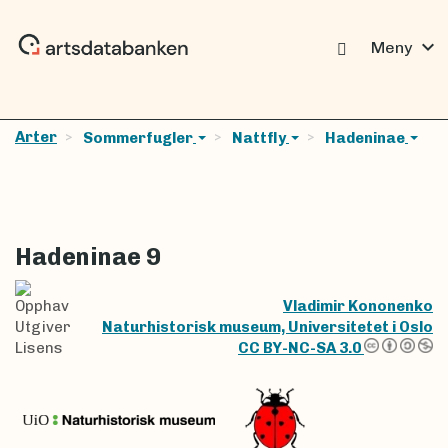
expand_more
Meny
Arter
Sommerfugler
Nattfly
Hadeninae
Hadeninae 9
Opphav
Vladimir Kononenko
Utgiver
Naturhistorisk museum, Universitetet i Oslo
Lisens
CC BY-NC-SA 3.0