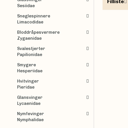
Filliste
Sesiidae
Sneglespinnere
Limacodidae
Bloddråpesvermere
Zygaenidae
Svalestjerter
Papilionidae
Smygere
Hesperiidae
Hvitvinger
Pieridae
Glansvinger
Lycaenidae
Nymfevinger
Nymphalidae