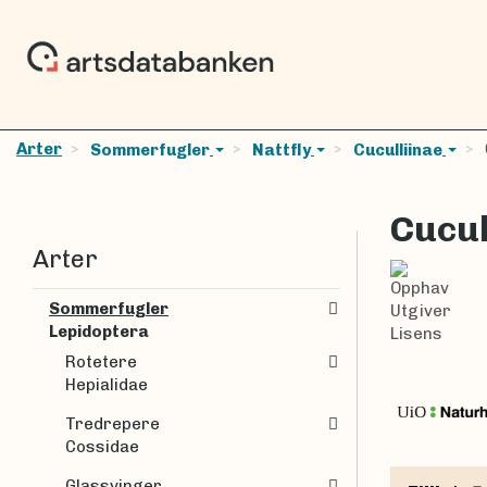
Arter
Sommerfugler
Nattfly
Cuculliinae
Cucul
Arter
Opphav
Sommerfugler
Utgiver
Lepidoptera
Lisens
Rotetere
Hepialidae
Tredrepere
Cossidae
Glassvinger