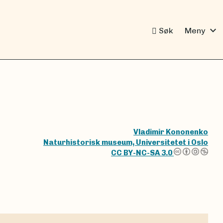
expand_more
Søk
Meny
Vladimir Kononenko
Naturhistorisk museum, Universitetet i Oslo
CC BY-NC-SA 3.0