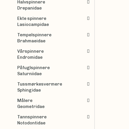
Halvspinnere
Drepanidae
Ekte spinnere
Lasiocampidae
Tempelspinnere
Brahmaeidae
Vårspinnere
Endromidae
Påfuglspinnere
Saturniidae
Tussmørkesvermere
Sphingidae
Målere
Geometridae
Tannspinnere
Notodontidae