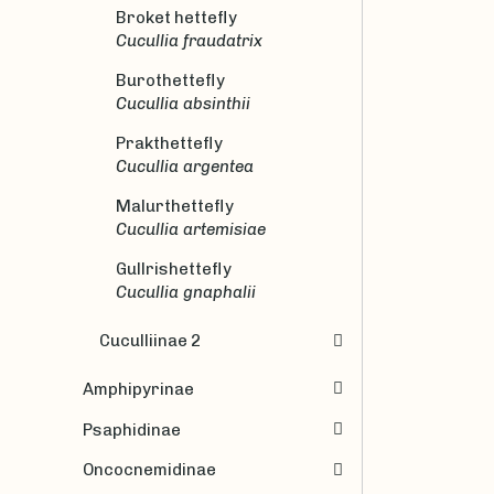
Broket hettefly
Cucullia fraudatrix
Burothettefly
Cucullia absinthii
Prakthettefly
Cucullia argentea
Malurthettefly
Cucullia artemisiae
Gullrishettefly
Cucullia gnaphalii
Cuculliinae 2
Amphipyrinae
Psaphidinae
Oncocnemidinae