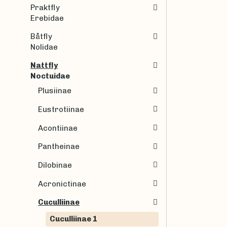
Praktfly
Erebidae
Båtfly
Nolidae
Nattfly
Noctuidae
Plusiinae
Eustrotiinae
Acontiinae
Pantheinae
Dilobinae
Acronictinae
Cuculliinae
Cuculliinae 1