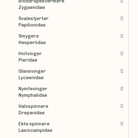
Bloddråpesvermere
Zygaenidae
Svalestjerter
Papilionidae
Smygere
Hesperiidae
Hvitvinger
Pieridae
Glansvinger
Lycaenidae
Nymfevinger
Nymphalidae
Halvspinnere
Drepanidae
Ekte spinnere
Lasiocampidae