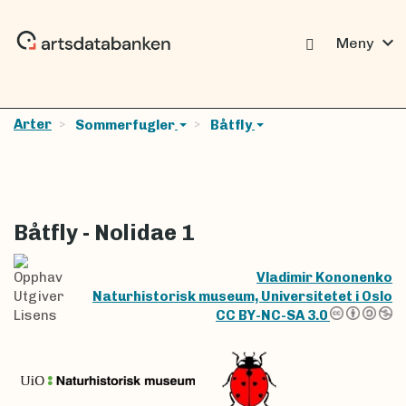
expand_more
Meny
Arter
Sommerfugler
Båtfly
Båtfly - Nolidae 1
Opphav
Vladimir Kononenko
Utgiver
Naturhistorisk museum, Universitetet i Oslo
Lisens
CC BY-NC-SA 3.0