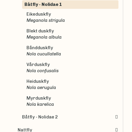
Båtfly - Nolidae 1
Eikeduskfly
Meganola strigula
Blekt duskfly
Meganola albula
Båndduskfly
Nola cucullatella
Vårduskfly
Nola confusalis
Heiduskfly
Nola aerugula
Myrduskfly
Nola karelica
Båtfly - Nolidae 2
Nattfly