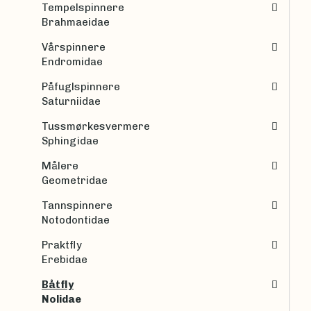
Tempelspinnere
Brahmaeidae
Vårspinnere
Endromidae
Påfuglspinnere
Saturniidae
Tussmørkesvermere
Sphingidae
Målere
Geometridae
Tannspinnere
Notodontidae
Praktfly
Erebidae
Båtfly
Nolidae