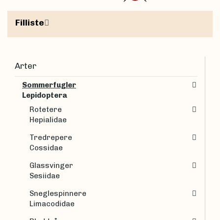
Filliste
Arter
Sommerfugler
Lepidoptera
Rotetere
Hepialidae
Tredrepere
Cossidae
Glassvinger
Sesiidae
Sneglespinnere
Limacodidae