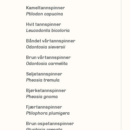
Kameltannspinner
Ptilodon capucina
Hvit tannspinner
Leucodonta bicoloria
Båndet vårtannspinner
Odontosia sieversii
Brun vårtannspinner
Odontosia carmelita
Seljetannspinner
Pheosia tremula
Bjørketannspinner
Pheosia gnoma
Fjærtannspinner
Ptilophora plumigera
Brun ospetannspinner
Gluphisia crenata