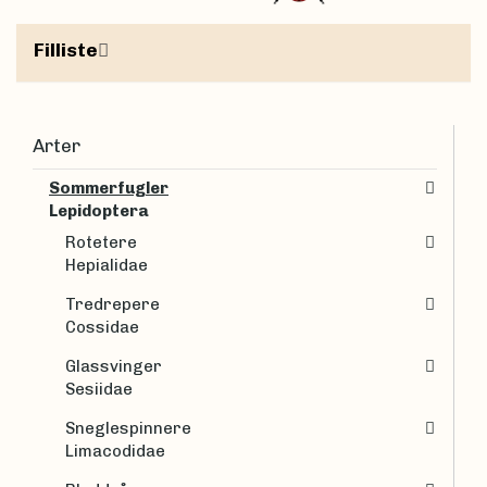
Filliste
Arter
Sommerfugler
Lepidoptera
Rotetere
Hepialidae
Tredrepere
Cossidae
Glassvinger
Sesiidae
Sneglespinnere
Limacodidae