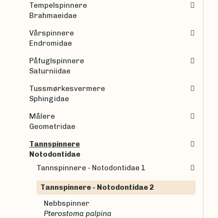
Tempelspinnere
Brahmaeidae
Vårspinnere
Endromidae
Påfuglspinnere
Saturniidae
Tussmørkesvermere
Sphingidae
Målere
Geometridae
Tannspinnere
Notodontidae
Tannspinnere - Notodontidae 1
Tannspinnere - Notodontidae 2
Nebbspinner
Pterostoma palpina