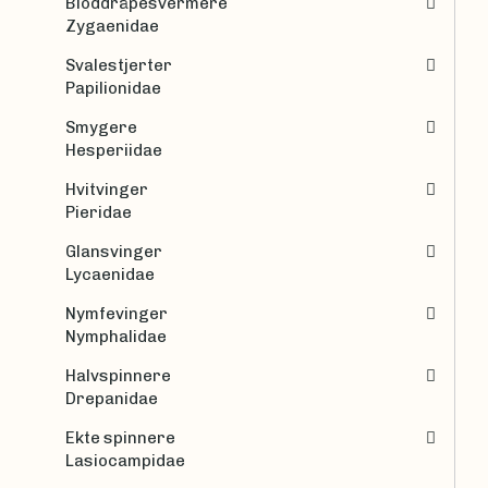
Bloddråpesvermere
Zygaenidae
Svalestjerter
Papilionidae
Smygere
Hesperiidae
Hvitvinger
Pieridae
Glansvinger
Lycaenidae
Nymfevinger
Nymphalidae
Halvspinnere
Drepanidae
Ekte spinnere
Lasiocampidae