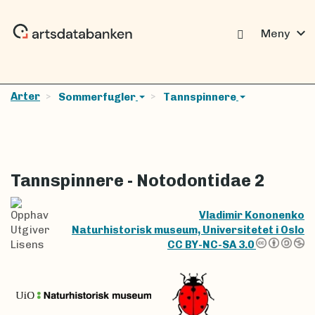
expand_more
Meny
Arter
Sommerfugler
Tannspinnere
Tannspinnere - Notodontidae 2
Opphav
Vladimir Kononenko
Utgiver
Naturhistorisk museum, Universitetet i Oslo
Lisens
CC BY-NC-SA 3.0