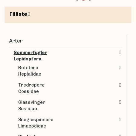
Filliste
Arter
Sommerfugler
Lepidoptera
Rotetere
Hepialidae
Tredrepere
Cossidae
Glassvinger
Sesiidae
Sneglespinnere
Limacodidae