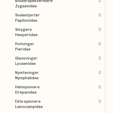
Bloddråpesvermere
Zygaenidae
Svalestjerter
Papilionidae
Smygere
Hesperiidae
Hvitvinger
Pieridae
Glansvinger
Lycaenidae
Nymfevinger
Nymphalidae
Halvspinnere
Drepanidae
Ekte spinnere
Lasiocampidae