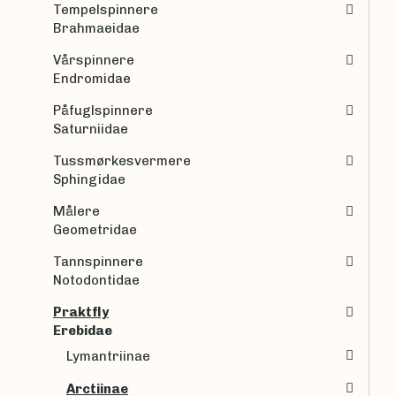
Tempelspinnere
Brahmaeidae
Vårspinnere
Endromidae
Påfuglspinnere
Saturniidae
Tussmørkesvermere
Sphingidae
Målere
Geometridae
Tannspinnere
Notodontidae
Praktfly
Erebidae
Lymantriinae
Arctiinae