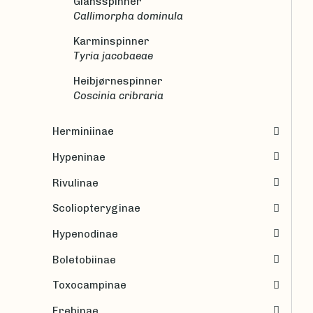
Glansspinner
Callimorpha dominula
Karminspinner
Tyria jacobaeae
Heibjørnespinner
Coscinia cribraria
Herminiinae
Hypeninae
Rivulinae
Scoliopteryginae
Hypenodinae
Boletobiinae
Toxocampinae
Erebinae