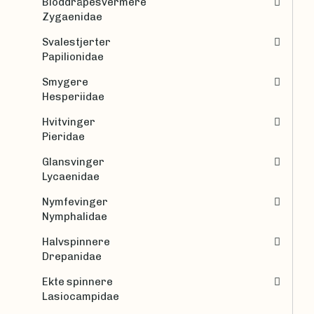
Bloddråpesvermere
Zygaenidae
Svalestjerter
Papilionidae
Smygere
Hesperiidae
Hvitvinger
Pieridae
Glansvinger
Lycaenidae
Nymfevinger
Nymphalidae
Halvspinnere
Drepanidae
Ekte spinnere
Lasiocampidae