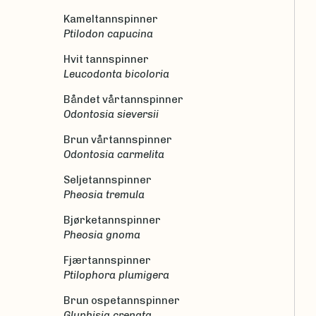
Kameltannspinner
Ptilodon capucina
Hvit tannspinner
Leucodonta bicoloria
Båndet vårtannspinner
Odontosia sieversii
Brun vårtannspinner
Odontosia carmelita
Seljetannspinner
Pheosia tremula
Bjørketannspinner
Pheosia gnoma
Fjærtannspinner
Ptilophora plumigera
Brun ospetannspinner
Gluphisia crenata