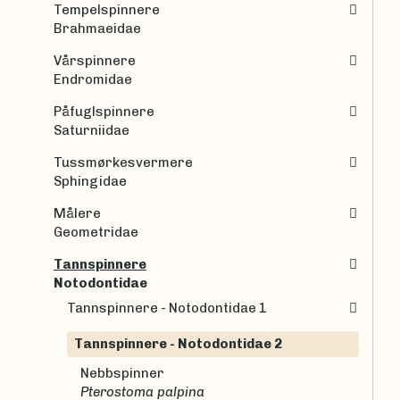
Tempelspinnere
Brahmaeidae
Vårspinnere
Endromidae
Påfuglspinnere
Saturniidae
Tussmørkesvermere
Sphingidae
Målere
Geometridae
Tannspinnere
Notodontidae
Tannspinnere - Notodontidae 1
Tannspinnere - Notodontidae 2
Nebbspinner
Pterostoma palpina