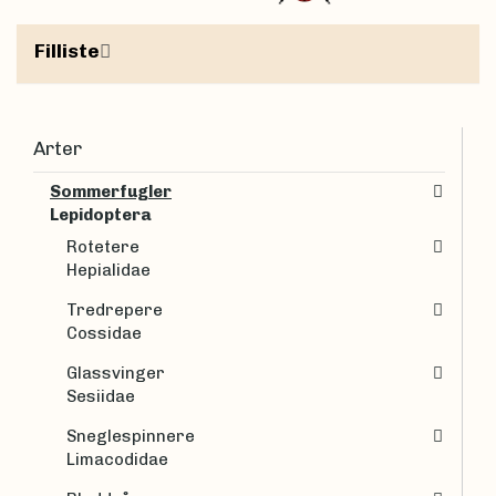
Filliste
Arter
Sommerfugler
Lepidoptera
Rotetere
Hepialidae
Tredrepere
Cossidae
Glassvinger
Sesiidae
Sneglespinnere
Limacodidae