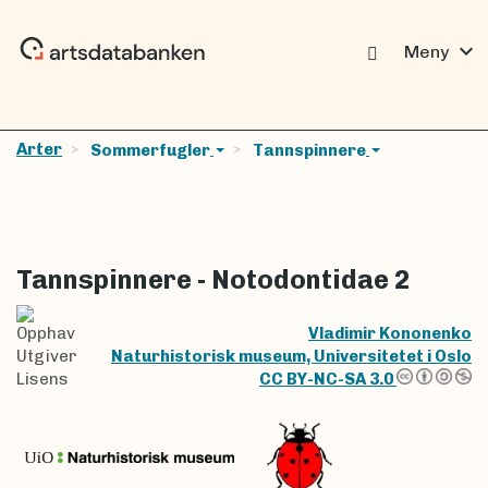
expand_more
Meny
Arter
Sommerfugler
Tannspinnere
Tannspinnere - Notodontidae 2
Opphav
Vladimir Kononenko
Utgiver
Naturhistorisk museum, Universitetet i Oslo
Lisens
CC BY-NC-SA 3.0