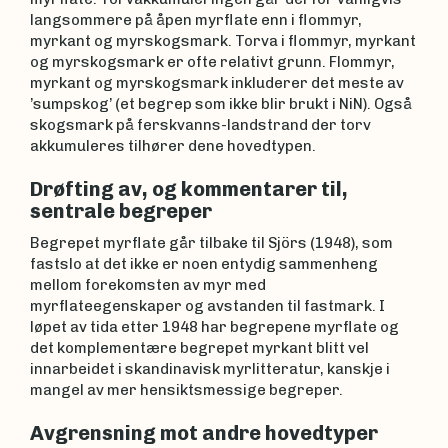
langsommere på åpen myrflate enn i flommyr,
myrkant og myrskogsmark. Torva i flommyr, myrkant
og myrskogsmark er ofte relativt grunn. Flommyr,
myrkant og myrskogsmark inkluderer det meste av
’sumpskog’ (et begrep som ikke blir brukt i NiN). Også
skogsmark på ferskvanns-landstrand der torv
akkumuleres tilhører dene hovedtypen.
Drøfting av, og kommentarer til,
sentrale begreper
Begrepet myrflate går tilbake til Sjörs (1948), som
fastslo at det ikke er noen entydig sammenheng
mellom forekomsten av myr med
myrflateegenskaper og avstanden til fastmark. I
løpet av tida etter 1948 har begrepene myrflate og
det komplementære begrepet myrkant blitt vel
innarbeidet i skandinavisk myrlitteratur, kanskje i
mangel av mer hensiktsmessige begreper.
Avgrensning mot andre hovedtyper