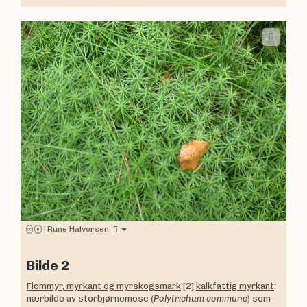
|
Rune Halvorsen
Bilde 2
Flommyr, myrkant og myrskogsmark
[2]
kalkfattig myrkant
;
nærbilde av storbjørnemose (
Polytrichum commune
) som