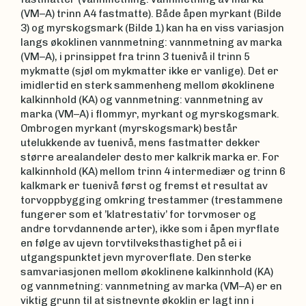
(VM–A) trinn A4 fastmatte). Både åpen myrkant (Bilde
3) og myrskogsmark (Bilde 1) kan ha en viss variasjon
langs økoklinen vannmetning: vannmetning av marka
(VM–A), i prinsippet fra trinn 3 tuenivå il trinn 5
mykmatte (sjøl om mykmatter ikke er vanlige). Det er
imidlertid en sterk sammenheng mellom økoklinene
kalkinnhold (KA) og vannmetning: vannmetning av
marka (VM–A) i flommyr, myrkant og myrskogsmark.
Ombrogen myrkant (myrskogsmark) består
utelukkende av tuenivå, mens fastmatter dekker
større arealandeler desto mer kalkrik marka er. For
kalkinnhold (KA) mellom trinn 4 intermediær og trinn 6
kalkmark er tuenivå først og fremst et resultat av
torvoppbygging omkring trestammer (trestammene
fungerer som et ’klatrestativ’ for torvmoser og
andre torvdannende arter), ikke som i åpen myrflate
en følge av ujevn torvtilveksthastighet på ei i
utgangspunktet jevn myroverflate. Den sterke
samvariasjonen mellom økoklinene kalkinnhold (KA)
og vannmetning: vannmetning av marka (VM–A) er en
viktig grunn til at sistnevnte økoklin er lagt inn i