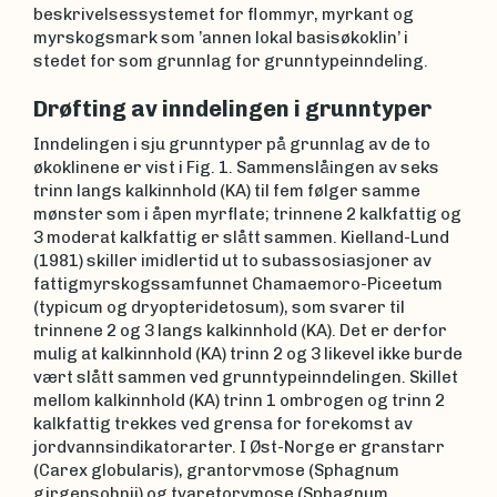
beskrivelsessystemet for flommyr, myrkant og
myrskogsmark som ’annen lokal basisøkoklin’ i
stedet for som grunnlag for grunntypeinndeling.
Drøfting av inndelingen i grunntyper
Inndelingen i sju grunntyper på grunnlag av de to
økoklinene er vist i Fig. 1. Sammenslåingen av seks
trinn langs kalkinnhold (KA) til fem følger samme
mønster som i åpen myrflate; trinnene 2 kalkfattig og
3 moderat kalkfattig er slått sammen. Kielland-Lund
(1981) skiller imidlertid ut to subassosiasjoner av
fattigmyrskogssamfunnet Chamaemoro-Piceetum
(typicum og dryopteridetosum), som svarer til
trinnene 2 og 3 langs kalkinnhold (KA). Det er derfor
mulig at kalkinnhold (KA) trinn 2 og 3 likevel ikke burde
vært slått sammen ved grunntypeinndelingen. Skillet
mellom kalkinnhold (KA) trinn 1 ombrogen og trinn 2
kalkfattig trekkes ved grensa for forekomst av
jordvannsindikatorarter. I Øst-Norge er granstarr
(Carex globularis), grantorvmose (Sphagnum
girgensohnii) og tvaretorvmose (Sphagnum