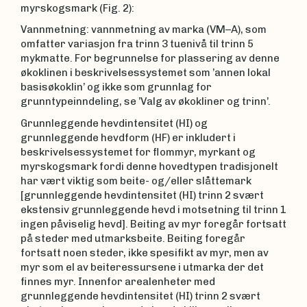
myrskogsmark (Fig. 2):
Vannmetning: vannmetning av marka (VM–A), som
omfatter variasjon fra trinn 3 tuenivå til trinn 5
mykmatte. For begrunnelse for plassering av denne
økoklinen i beskrivelsessystemet som ’annen lokal
basisøkoklin’ og ikke som grunnlag for
grunntypeinndeling, se ’Valg av økokliner og trinn’.
Grunnleggende hevdintensitet (HI) og
grunnleggende hevdform (HF) er inkludert i
beskrivelsessystemet for flommyr, myrkant og
myrskogsmark fordi denne hovedtypen tradisjonelt
har vært viktig som beite- og/eller slåttemark
[grunnleggende hevdintensitet (HI) trinn 2 svært
ekstensiv grunnleggende hevd i motsetning til trinn 1
ingen påviselig hevd]. Beiting av myr foregår fortsatt
på steder med utmarksbeite. Beiting foregår
fortsatt noen steder, ikke spesifikt av myr, men av
myr som el av beiteressursene i utmarka der det
finnes myr. Innenfor arealenheter med
grunnleggende hevdintensitet (HI) trinn 2 svært