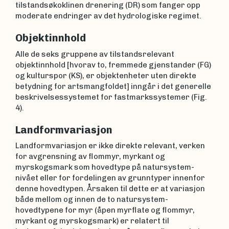
tilstandsøkoklinen drenering (DR) som fanger opp
moderate endringer av det hydrologiske regimet.
Objektinnhold
Alle de seks gruppene av tilstandsrelevant
objektinnhold [hvorav to, fremmede gjenstander (FG)
og kulturspor (KS), er objektenheter uten direkte
betydning for artsmangfoldet] inngår i det generelle
beskrivelsessystemet for fastmarkssystemer (Fig.
4).
Landformvariasjon
Landformvariasjon er ikke direkte relevant, verken
for avgrensning av flommyr, myrkant og
myrskogsmark som hovedtype på natursystem-
nivået eller for fordelingen av grunntyper innenfor
denne hovedtypen. Årsaken til dette er at variasjon
både mellom og innen de to natursystem-
hovedtypene for myr (åpen myrflate og flommyr,
myrkant og myrskogsmark) er relatert til