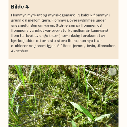
Bilde 4
Flommyr, myrkant og myrskogsmark
[7]
kalkrik flommyr
i
grunn dal mellom tjern. Flommyra oversvømmes under
snøsmeltingen om våren. Størrelsen på flommen og
flommens varighet varierer sterkt mellom år. Langvarig
flom tar livet av unge trær (merk rikelig forekomst av
bjørkegadder etter siste store flom), men nye trær
etablerer seg snart igjen. S f Bonntjernet, Hovin, Ullensaker,
Akershus.