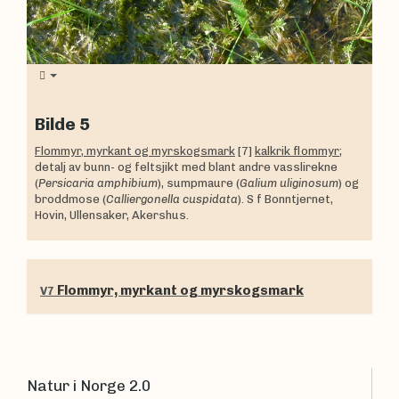
Bilde 5
Flommyr, myrkant og myrskogsmark
[7]
kalkrik flommyr
;
detalj av bunn- og feltsjikt med blant andre vasslirekne
(
Persicaria amphibium
), sumpmaure (
Galium uliginosum
) og
broddmose (
Calliergonella cuspidata
). S f Bonntjernet,
Hovin, Ullensaker, Akershus.
Flommyr, myrkant og myrskogsmark
V7
Natur i Norge 2.0