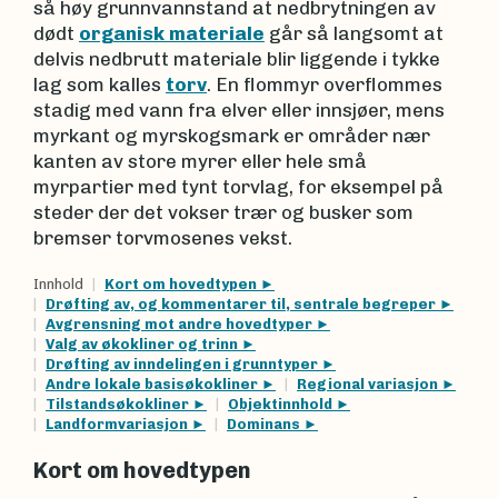
så høy grunnvannstand at nedbrytningen av
dødt
organisk materiale
går så langsomt at
delvis nedbrutt materiale blir liggende i tykke
lag som kalles
torv
. En flommyr overflommes
stadig med vann fra elver eller innsjøer, mens
myrkant og myrskogsmark er områder nær
kanten av store myrer eller hele små
myrpartier med tynt torvlag, for eksempel på
steder der det vokser trær og busker som
bremser torvmosenes vekst.
Innhold
Kort om hovedtypen
Drøfting av, og kommentarer til, sentrale begreper
Avgrensning mot andre hovedtyper
Valg av økokliner og trinn
Drøfting av inndelingen i grunntyper
Andre lokale basisøkokliner
Regional variasjon
Tilstandsøkokliner
Objektinnhold
Landformvariasjon
Dominans
Kort om hovedtypen