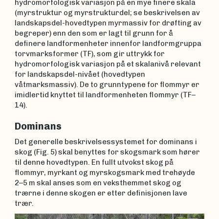
hydromorfologisk variasjon på en mye finere skala
(myrstruktur og myrstrukturdel; se beskrivelsen av
landskapsdel-hovedtypen myrmassiv for drøfting av
begreper) enn den som er lagt til grunn for å
definere landformenheter innenfor landformgruppa
torvmarksformer (TF), som gir uttrykk for
hydromorfologisk variasjon på et skalanivå relevant
for landskapsdel-nivået (hovedtypen
våtmarksmassiv). De to grunntypene for flommyr er
imidlertid knyttet til landformenheten flommyr (TF–
14).
Dominans
Det generelle beskrivelsessystemet for dominans i
skog (Fig. 5) skal benyttes for skogsmark som hører
til denne hovedtypen. En fullt utvokst skog på
flommyr, myrkant og myrskogsmark med trehøyde
2–5 m skal anses som en veksthemmet skog og
trærne i denne skogen er etter definisjonen lave
trær.