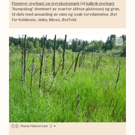
Flommyr, myrkant og myrskogsmark
[4]
kalkrik myrkant
.
’Sumpskog’ dominert av svartor (
Alnus glutinosa
) og gran,
til dels med ansamling av vann og svak torvdannelse. Øst
for Kolabonn, Jeløy, Moss, Østfold.
|
Rune Halvorsen