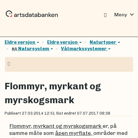
expand_more
Meny
Eldre versjon
Eldre versjon
Naturtyper
Natursystem
Våtmarkssystemer
NA
Navigasjon
Flommyr, myrkant og
myrskogsmark
Publisert
27.03.2014 12:51
Sist endret
07.07.2017 08:38
Flommyr, myrkant og myrskogsmark
er, på
samme måte som
åpen myrflate,
områder med