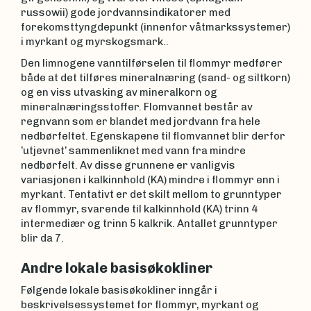
russowii) gode jordvannsindikatorer med
forekomsttyngdepunkt (innenfor våtmarkssystemer)
i myrkant og myrskogsmark..
Den limnogene vanntilførselen til flommyr medfører
både at det tilføres mineralnæring (sand- og siltkorn)
og en viss utvasking av mineralkorn og
mineralnæringsstoffer. Flomvannet består av
regnvann som er blandet med jordvann fra hele
nedbørfeltet. Egenskapene til flomvannet blir derfor
’utjevnet’ sammenliknet med vann fra mindre
nedbørfelt. Av disse grunnene er vanligvis
variasjonen i kalkinnhold (KA) mindre i flommyr enn i
myrkant. Tentativt er det skilt mellom to grunntyper
av flommyr, svarende til kalkinnhold (KA) trinn 4
intermediær og trinn 5 kalkrik. Antallet grunntyper
blir da 7.
Andre lokale basisøkokliner
Følgende lokale basisøkokliner inngår i
beskrivelsessystemet for flommyr, myrkant og