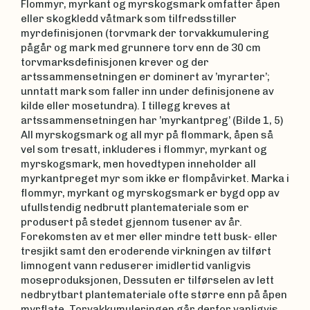
Flommyr, myrkant og myrskogsmark omfatter åpen
eller skogkledd våtmark som tilfredsstiller
myrdefinisjonen (torvmark der torvakkumulering
pågår og mark med grunnere torv enn de 30 cm
torvmarksdefinisjonen krever og der
artssammensetningen er dominert av ’myrarter’;
unntatt mark som faller inn under definisjonene av
kilde eller mosetundra). I tillegg kreves at
artssammensetningen har ’myrkantpreg’ (Bilde 1, 5)
All myrskogsmark og all myr på flommark, åpen så
vel som tresatt, inkluderes i flommyr, myrkant og
myrskogsmark, men hovedtypen inneholder all
myrkantpreget myr som ikke er flompåvirket. Marka i
flommyr, myrkant og myrskogsmark er bygd opp av
ufullstendig nedbrutt plantemateriale som er
produsert på stedet gjennom tusener av år.
Forekomsten av et mer eller mindre tett busk- eller
tresjikt samt den eroderende virkningen av tilført
limnogent vann reduserer imidlertid vanligvis
moseproduksjonen, Dessuten er tilførselen av lett
nedbrytbart plantemateriale ofte større enn på åpen
myrflate. Torvakkumuleringen går derfor vanligvis