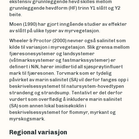
ekstensiv grunnleggende hevd skilles mellom
grunnleggende hevdform (HF) trinn Y1 slått og Y2
beite.
Moen (1990) har gjort inngående studier av effekter
av slått på ulike typer av myrvegetasjon.
Wheeler & Proctor (2000) nevner også salinitet som
kilde til variasjon i myrvegetasjon. Slik grensa mellom
fjæresonesystemer og landsystemer
(våtmarkssystemer og fastmarkssystemer) er
definert i NiN, hører imidlertid all sjøsprøytinfluert
mark til fjæresonen. Torvmark som er tydelig
påvirket av marin salinitet (SA) vil derfor fanges opp i
beskrivelsessystemet til natursystem-hovedtypen
strandeng og strandsump. Tentativt er det derfor
vurdert som overflødig å inkludere marin salinitet
(SA) som annen lokal basisøkoklin i
beskrivelsessystemet for flommyr, myrkant og
myrskogsmark.
Regional variasjon