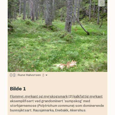
|
Rune Halvorsen
Bilde 1
Flommyr, myrkant og myrskogsmark
[2]
kalkfattig myrkant
eksemplifisert ved grandominert ’sumpskog’ med
storbjørnemose (
Polytrichum commune
) som dominerende
bunnsjiktsart. Rausjømarka, Enebakk, Akershus.