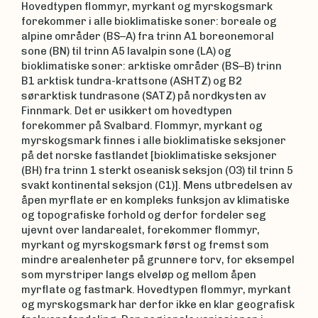
Hovedtypen flommyr, myrkant og myrskogsmark
forekommer i alle bioklimatiske soner: boreale og
alpine områder (BS–A) fra trinn A1 boreonemoral
sone (BN) til trinn A5 lavalpin sone (LA) og
bioklimatiske soner: arktiske områder (BS–B) trinn
B1 arktisk tundra-krattsone (ASHTZ) og B2
sørarktisk tundrasone (SATZ) på nordkysten av
Finnmark. Det er usikkert om hovedtypen
forekommer på Svalbard. Flommyr, myrkant og
myrskogsmark finnes i alle bioklimatiske seksjoner
på det norske fastlandet [bioklimatiske seksjoner
(BH) fra trinn 1 sterkt oseanisk seksjon (O3) til trinn 5
svakt kontinental seksjon (C1)]. Mens utbredelsen av
åpen myrflate er en kompleks funksjon av klimatiske
og topografiske forhold og derfor fordeler seg
ujevnt over landarealet, forekommer flommyr,
myrkant og myrskogsmark først og fremst som
mindre arealenheter på grunnere torv, for eksempel
som myrstriper langs elveløp og mellom åpen
myrflate og fastmark. Hovedtypen flommyr, myrkant
og myrskogsmark har derfor ikke en klar geografisk