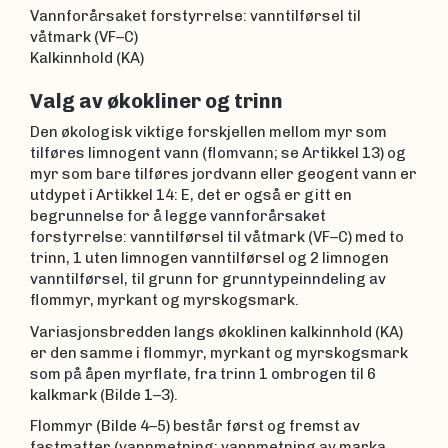
Vannforårsaket forstyrrelse: vanntilførsel til
våtmark (VF–C)
Kalkinnhold (KA)
Valg av økokliner og trinn
Den økologisk viktige forskjellen mellom myr som
tilføres limnogent vann (flomvann; se Artikkel 13) og
myr som bare tilføres jordvann eller geogent vann er
utdypet i Artikkel 14: E, det er også er gitt en
begrunnelse for å legge vannforårsaket
forstyrrelse: vanntilførsel til våtmark (VF–C) med to
trinn, 1 uten limnogen vanntilførsel og 2 limnogen
vanntilførsel, til grunn for grunntypeinndeling av
flommyr, myrkant og myrskogsmark.
Variasjonsbredden langs økoklinen kalkinnhold (KA)
er den samme i flommyr, myrkant og myrskogsmark
som på åpen myrflate, fra trinn 1 ombrogen til 6
kalkmark (Bilde 1–3).
Flommyr (Bilde 4–5) består først og fremst av
fastmatter (vannmetning: vannmetning av marka