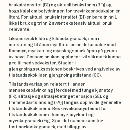
bruksintensitet (BI) og aktuell bruksform (BF)] og
hogst(sjøl om betydningen for trevirkeproduksjon er
liten). For aktuell bruksintensitet (BI) er bare trinn 1
ikke i bruk og trinn 2 svært ekstensiv aktuell bruk
relevante.
Liksom svak kilde og kildeskogsmark, men i
motsetning til åpen myrflate, er en del arealer med
flommyr, myrkant og myrskogsmark åpne på grunn
av hevd. Dersom bruken opphører, vil slik mark kunne
gro til med vedvekster. Stadier i
gjengroingssuksesjonen beskrives ved angivelse av
tilstandsøkoklinen gjengroingstilstand (GG).
Tilstandsvariasjon relatert til annen
menneskepåvirkning [ferdsel med tunge kjøretøy
(FK), slitasje og slitasjebetinget erosjon (SE), og
fremmedartsinnslag (FA)] fanges opp av de generelle
tilstandsøkoklinene. Beskrivelsessystemet for
tilstandsøkokliner i flommyr, myrkant og
myrskogsmark (Fig. 3) er det samme som for
fastmarksskogsmark, med tillegg av