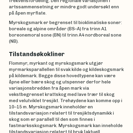
frekvensfordeling. Den regionale variasjonen i
artssammensetning er mindre godt undersøkt enn
på åpen myrflate.
Myrskogsmark er begrenset til bioklimatiske soner:
boreale og alpine områder (BS–A) fra trinn A1
boreonemoral sone (BN) til trinn A4 nordboreal sone
(NB).
Tilstandsøkokliner
Flommyr, myrkant og myrskogsmark utgjør
myrmarksparallellen til svak kilde og kildeskogsmark
på kildemark. Begge disse hovedtypene kan være
åpne eller bære skog og utspenner derfor hele
variasjonsbredden fra åpen mark via
vekstbegrenset krattskog med lave trær til skog
med velutviklet tresjikt. Trehøydene kan komme opp i
10–15 m. Myrskogsmark inneholder en
tilstandsvariasjon relatert til tresjiktsdynamikk i
skog som er parallell til den som finnes i
fastmarksskogsmark. Myrskogsmark kan inneholde
tilstandsvariasjon relatert til bruk [aktuell