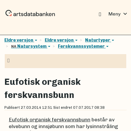
expand_more
Meny
Eldre versjon
Eldre versjon
Naturtyper
Natursystem
Ferskvannssystemer
NA
Navigasjon
Eufotisk organisk
ferskvannsbunn
Publisert
27.03.2014 12:51
Sist endret
07.07.2017 08:38
Eufotisk organisk ferskvannsbunn
består av
elvebunn og innsjøbunn som har lysinnstråling