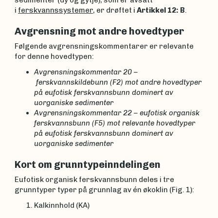
i
ferskvannssystemer
, er drøftet i
Artikkel 12: B
.
Avgrensning mot andre hovedtyper
Følgende avgrensningskommentarer er relevante
for denne hovedtypen:
Avgrensningskommentar 20 –
ferskvannskildebunn (F2) mot andre hovedtyper
på eufotisk ferskvannsbunn dominert av
uorganiske sedimenter
Avgrensningskommentar 22 – eufotisk organisk
ferskvannsbunn (F5) mot relevante hovedtyper
på eufotisk ferskvannsbunn dominert av
uorganiske sedimenter
Kort om grunntypeinndelingen
Eufotisk organisk ferskvannsbunn deles i tre
grunntyper typer på grunnlag av én økoklin (Fig. 1):
Kalkinnhold (KA)