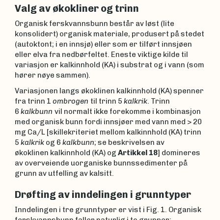
Valg av økokliner og trinn
Organisk ferskvannsbunn består av løst (lite
konsolidert) organisk materiale, produsert på stedet
(autoktont; i en innsjø) eller som er tilført innsjøen
eller elva fra nedbørfeltet. Eneste viktige kilde til
variasjon er kalkinnhold (KA) i substrat og i vann (som
hører nøye sammen).
Variasjonen langs økoklinen kalkinnhold (KA) spenner
fra trinn 1
ombrogen
til trinn 5
kalkrik
. Trinn
6
kalkbunn
vil normalt ikke forekomme i kombinasjon
med organisk bunn fordi innsjøer med vann med > 20
mg Ca/L [skillekriteriet mellom kalkinnhold (KA) trinn
5
kalkrik
og 6
kalkbunn
; se beskrivelsen av
økoklinen kalkinnhold (KA) og
Artikkel 18
] domineres
av overveiende uorganiske bunnssedimenter på
grunn av utfelling av kalsitt.
Drøfting av inndelingen i grunntyper
Inndelingen i tre grunntyper er vist i Fig. 1. Organisk