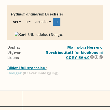
Pythium anandrum
Drechsler
Art
Artsobs
Opphav
María-Luz Herrero
Utgiver
Norsk institutt for bioøkonomi
Lisens
CC BY-SA 4.0
Bildet i full størrelse
Rediger
(Krever innlogging)