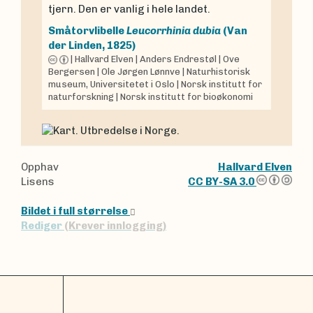
tjern. Den er vanlig i hele landet.
Småtorvlibelle
Leucorrhinia dubia
(Van
der Linden, 1825)
|
Hallvard Elven
|
Anders Endrestøl
|
Ove
Bergersen
|
Ole Jørgen Lønnve
|
Naturhistorisk
museum, Universitetet i Oslo
|
Norsk institutt for
naturforskning
|
Norsk institutt for bioøkonomi
Opphav
Hallvard Elven
Lisens
CC BY-SA 3.0
Bildet i full størrelse
Rediger
(Krever innlogging)