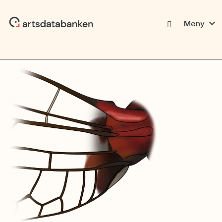
expand_more
Meny