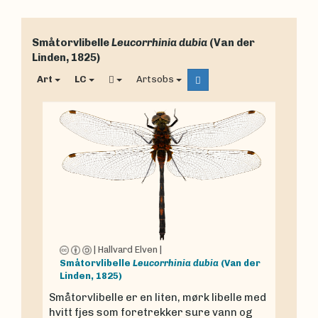
Småtorvlibelle
Leucorrhinia dubia
(Van der
Linden, 1825)
Art
LC
Artsobs
|
Hallvard Elven
|
Småtorvlibelle
Leucorrhinia dubia
(Van der
Linden, 1825)
Småtorvlibelle er en liten, mørk libelle med
hvitt fjes som foretrekker sure vann og