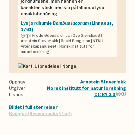
jordhumlene, men hannen er
karakteristisk med sin påfallende lyse
ansiktsbehåring.
Lys jordhumle
Bombus lucorum
(Linnaeus,
1761)
|
Frode Ødegaard
|
Jan Ove Gjershaug
|
Arnstein Staverløkk
|
Roald Bengtson
|
NTNU
Vitenskapsmuseet
|
Norsk institutt for
naturforskning
Opphav
Arnstein Staverløkk
Utgiver
Norsk institutt for naturforskning
Lisens
CC BY 3.0
Bildet i full størrelse
Rediger
(Krever innlogging)