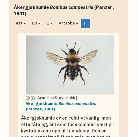
Åkergjøkhumle
Bombus campestris
(Panzer,
1801)
Art
LC
Artsobs
|
Arnstein Staverløkk
|
Åkergjøkhumle
Bombus campestris
(Panzer, 1801)
Åkergjøkhumle er en relativt vanlig, men
ofte fåtallig, art som forekommer særlig i
kyststrøkene opp til Trøndelag. Den er