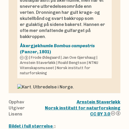
sosialparasitt på åkerhumle, men har et
snevrere utbredelsesområde enn
verten. Dronningen har gult krage- og
skutellbånd og svart bakkropp som
er gulaktig på sidene bakerst. Hannen er
ofte mer omfattende gulfarget på
bakkroppen.
Åkergjøkhumle
Bombus campestris
(Panzer, 1801)
|
Frode Ødegaard
|
Jan Ove Gjershaug
|
Arnstein Staverløkk
|
Roald Bengtson
|
NTNU
Vitenskapsmuseet
|
Norsk institutt for
naturforskning
Opphav
Arnstein Staverløkk
Utgiver
Norsk institutt for naturforskning
Lisens
CC BY 3.0
Bildet i full størrelse