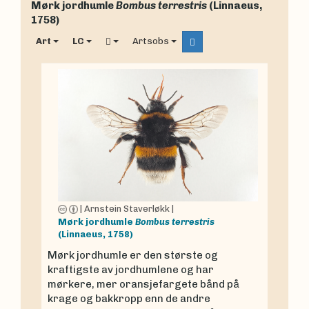
Mørk jordhumle
Bombus terrestris
(Linnaeus,
1758)
Art
LC
Artsobs
|
Arnstein Staverløkk
|
Mørk jordhumle
Bombus terrestris
(Linnaeus, 1758)
Mørk jordhumle er den største og
kraftigste av jordhumlene og har
mørkere, mer oransjefargete bånd på
krage og bakkropp enn de andre