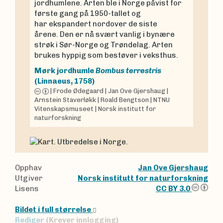
jordhumlene. Arten ble i Norge påvist for
første gang på 1950-tallet og
har ekspandert nordover de siste
årene. Den er nå svært vanlig i bynære
strøk i Sør-Norge og Trøndelag. Arten
brukes hyppig som bestøver i veksthus.
Mørk jordhumle
Bombus terrestris
(Linnaeus, 1758)
|
Frode Ødegaard
|
Jan Ove Gjershaug
|
Arnstein Staverløkk
|
Roald Bengtson
|
NTNU
Vitenskapsmuseet
|
Norsk institutt for
naturforskning
Opphav
Jan Ove Gjershaug
Utgiver
Norsk institutt for naturforskning
Lisens
CC BY 3.0
Bildet i full størrelse
Rediger
(Krever innlogging)