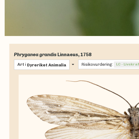
Phryganea grandis
Linnaeus, 1758
Art
i
Risikovurdering:
LC - Livskra
Dyreriket
Animalia