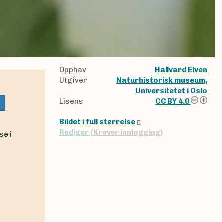
Opphav
Hallvard Elven
Utgiver
Naturhistorisk museum,
Universitetet i Oslo
Lisens
CC BY 4.0
Bildet i full størrelse
Rediger
(Krever innlogging)