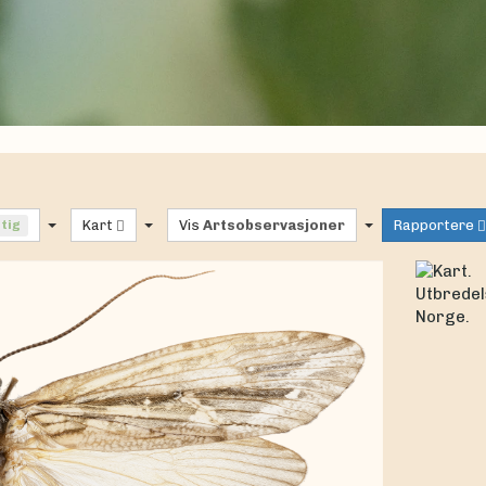
ftig
Kart
Vis
Artsobservasjoner
Rapportere