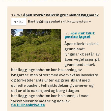
åpen sterkt kalkrik grunnlendt lyngmark
T2-C-7
Kartleggingsenhet
i
Natursystem
NA
NiN 2.0
åpen sterkt kalkrik
T2-C-7
grunnlendt lyngmark
Åpen sterkt kalkrik
grunnlendt
lyngmark består av
åpen vegetasjon på
grunnlendt mark.
Kartleggingsenheten kan ha innslag av
lyngarter, men oftest med overvekt av lavvokste
og tørketolerante urter og gras, iblant med
spredte busker. Feltsjiktsdekning varierer og
det er ofte naken jord og berg i dagen.
Kartleggingsenheten kan ha bunnsjikt med
tørketolerante moser og noe lav.
Se full beskrivelse