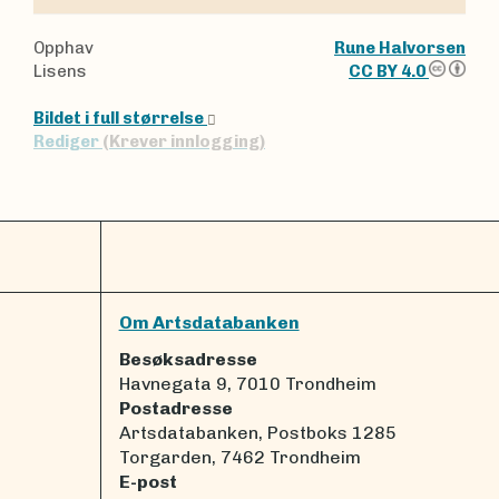
Opphav
Rune Halvorsen
Lisens
CC BY 4.0
Bildet i full størrelse
Rediger
(Krever innlogging)
Om Artsdatabanken
Besøksadresse
Havnegata 9, 7010 Trondheim
Postadresse
Artsdatabanken, Postboks 1285
Torgarden, 7462 Trondheim
E-post