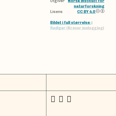
Utgiver
Norsk institutt for
naturforskning
Lisens
CC BY 4.0
Bildet i full størrelse
Rediger
(Krever innlogging)