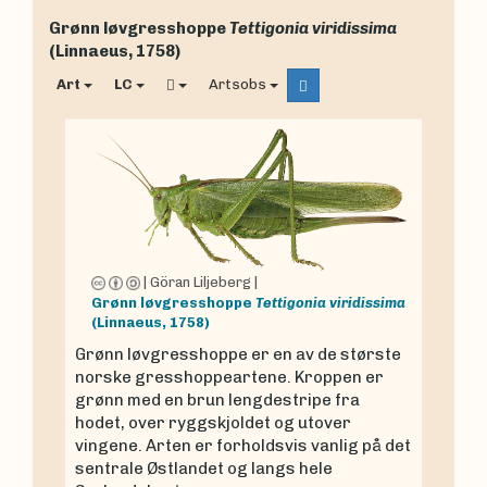
Grønn løvgresshoppe
Tettigonia viridissima
(Linnaeus, 1758)
Art
LC
Artsobs
|
Göran Liljeberg
|
Grønn løvgresshoppe
Tettigonia viridissima
(Linnaeus, 1758)
Grønn løvgresshoppe er en av de største
norske gresshoppeartene. Kroppen er
grønn med en brun lengdestripe fra
hodet, over ryggskjoldet og utover
vingene. Arten er forholdsvis vanlig på det
sentrale Østlandet og langs hele