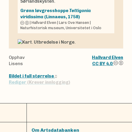
Sørlandskysten.
Grønn løvgresshoppe
Tettigonia
viridissima
(Linnaeus, 1758)
|
Hallvard Elven
|
Lars Ove Hansen
|
Naturhistorisk museum, Universitetet i Oslo
Opphav
Hallvard Elven
Lisens
CC BY 4.0
Bildet i full størrelse
Rediger
(Krever innlogging)
Om Artsdatabanken