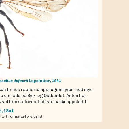
coelius dufourii
Lepeletier, 1841
kan finnes i åpne sumpskogsmiljøer med mye
re område på Sør- og Østlandet. Arten har
avsatt klokkeformet første bakkroppsledd.
r, 1841
itutt for naturforskning