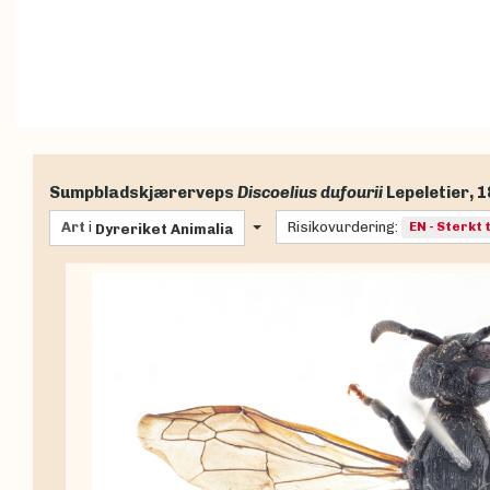
Sumpbladskjærerveps
Discoelius dufourii
Lepeletier, 
Art
i
Risikovurdering:
EN - Sterkt 
Dyreriket
Animalia