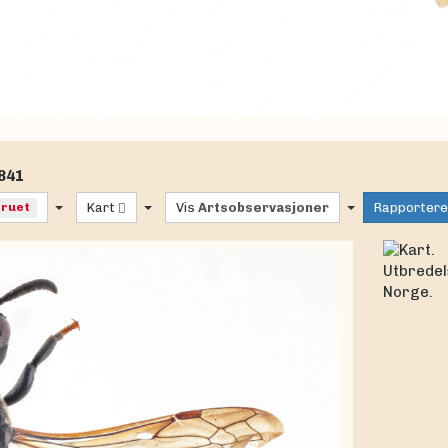
1841
truet
Kart
Vis
Artsobservasjoner
Rapporter