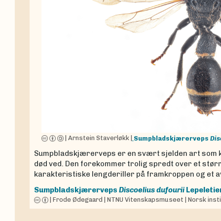
|
Arnstein Staverløkk
|
Sumpbladskjærerveps
Dis
Sumpbladskjærerveps er en svært sjelden art som 
død ved. Den forekommer trolig spredt over et stør
karakteristiske lengderiller på framkroppen og et 
Sumpbladskjærerveps
Discoelius dufourii
Lepeletie
|
Frode Ødegaard
|
NTNU Vitenskapsmuseet
|
Norsk inst