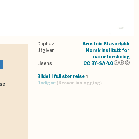
Opphav
Arnstein Staverløkk
Utgiver
Norsk institutt for
naturforskning
Lisens
CC BY-SA 4.0
Bildet i full størrelse
Rediger
(Krever innlogging)