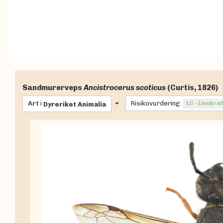
Sandmurerveps
Ancistrocerus scoticus
(Curtis, 1826)
Art
i
Risikovurdering:
LC - Livskra
Dyreriket
Animalia