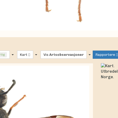
ftig
Kart
Vis
Artsobservasjoner
Rapportere