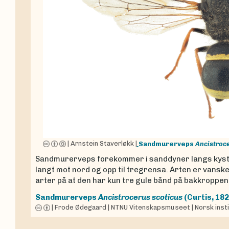
|
Arnstein Staverløkk
|
Sandmurerveps
Ancistroc
Sandmurerveps forekommer i sanddyner langs kysten
langt mot nord og opp til tregrensa. Arten er vanskelig
arter på at den har kun tre gule bånd på bakkroppen
Sandmurerveps
Ancistrocerus scoticus
(Curtis, 182
|
Frode Ødegaard
|
NTNU Vitenskapsmuseet
|
Norsk inst