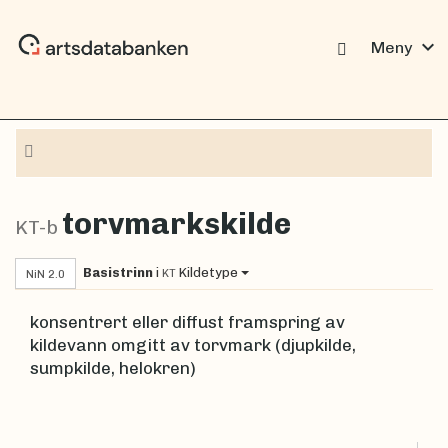
expand_more
Meny
Navigasjon
torvmarkskilde
KT-b
Basistrinn
i
Kildetype
KT
NiN 2.0
konsentrert eller diffust framspring av
kildevann omgitt av torvmark (djupkilde,
sumpkilde, helokren)