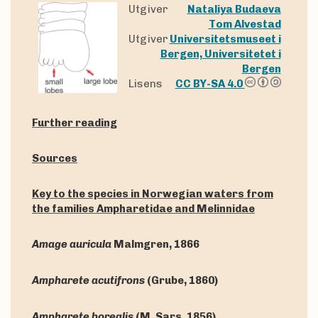
Utgiver
Nataliya Budaeva
Tom Alvestad
Utgiver
Universitetsmuseet i
Bergen, Universitetet i
Bergen
Lisens
CC BY-SA 4.0
Further reading
Sources
Key to the species in Norwegian waters from
the families Ampharetidae and Melinnidae
Amage auricula
Malmgren, 1866
Ampharete acutifrons
(Grube, 1860)
Ampharete borealis
(M. Sars, 1856)