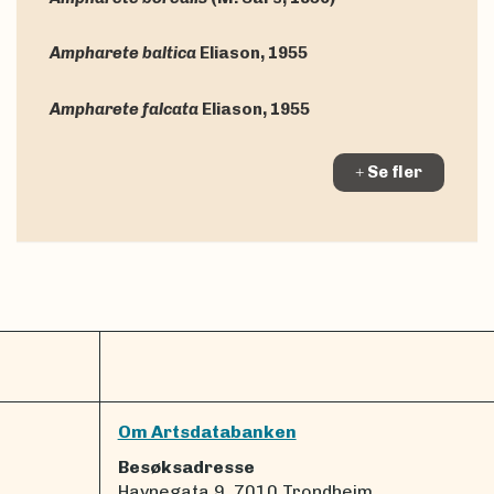
Ampharete baltica
Eliason, 1955
Ampharete falcata
Eliason, 1955
Se fler
Om Artsdatabanken
Besøksadresse
Havnegata 9, 7010 Trondheim