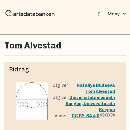
expand_more
Meny
Tom Alvestad
Bidrag
Utgiver
Nataliya Budaeva
Tom Alvestad
Utgiver
Universitetsmuseet i
Bergen, Universitetet i
Bergen
Lisens
CC BY-SA 4.0