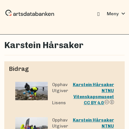
expand_more
Meny
Karstein Hårsaker
Bidrag
Opphav
Karstein Hårsaker
Utgiver
NTNU
Vitenskapsmuseet
Lisens
CC BY 4.0
Opphav
Karstein Hårsaker
Utgiver
NTNU