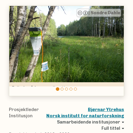
|
Sondre Dahle
|
So
Previous
Nex
Ettersom mygglarver liker stilleståend
dammer fine steder å lete. Her fra felta
Oslo.
Prosjektleder
Bjørnar Ytrehus
Institusjon
Norsk institutt for naturforskning
Samarbeidende institusjoner
Full tittel