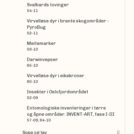
Svalbards tovinger
54-11
Virvelløse dyr i brente skogområder -
PyroBug
52-11
Meitemarker
59-10
Darwinvepser
65-10
Virvelløse dyr i eikekroner
60-10
Insekter i Oslofjordområdet
52-09
Entomologiske inventeringer i tørre
og åpne områder. INVENT-ART, fase I-III
57-09, 64-10
Sopp og lav