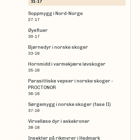
31-17
Soppmygg i Nord-Norge
27-17
Øyefluer
30-17
Bjørnedyr i norske skoger
33-16
Hornmidd i varmekjære løvskoger
35-16
Parasittiske vepser i norske skoger -
PROCTONOR
36-16
Sørgemygg i norske skoger (fase II)
37-16
Virvelløse dyr i askekroner
38-16
Insekter på rikmyrer i Hedmark