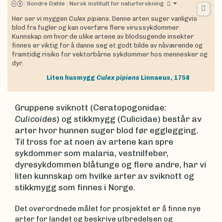
|
Sondre Dahle
|
Norsk institutt for naturforskning
Her ser vi myggen
Culex pipiens.
Denne arten suger vanligvis
blod fra fugler og kan overføre flere virussykdommer.
Kunnskap om hvor de ulike artene av blodsugende insekter
finnes er viktig for å danne seg et godt bilde av nåværende og
framtidig risiko for vektorbårne sykdommer hos mennesker og
dyr.
Liten husmygg
Culex pipiens
Linnaeus, 1758
Gruppene sviknott (Ceratopogonidae:
Culicoides
) og stikkmygg (Culicidae) består av
arter hvor hunnen suger blod før egglegging.
Til tross for at noen av artene kan spre
sykdommer som malaria, vestnilfeber,
dyresykdommen blåtunge og flere andre, har vi
liten kunnskap om hvilke arter av sviknott og
stikkmygg som finnes i Norge.
Det overordnede målet for prosjektet er å finne nye
arter for landet og beskrive utbredelsen og