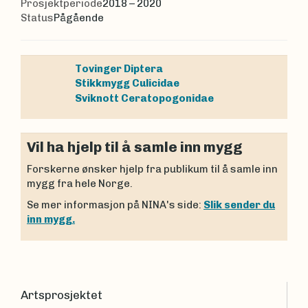
Prosjektperiode
2018 – 2020
Status
Pågående
Tovinger
Diptera
Stikkmygg
Culicidae
Sviknott
Ceratopogonidae
Vil ha hjelp til å samle inn mygg
Forskerne ønsker hjelp fra publikum til å samle inn
mygg fra hele Norge.
Se mer informasjon på NINA's side:
Slik sender du
inn mygg.
Artsprosjektet