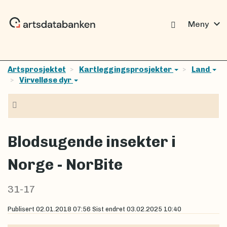
expand_more
Meny
Artsprosjektet
Kartleggingsprosjekter
Land
Virvelløse dyr
Navigasjon
Blodsugende insekter i
Norge - NorBite
31-17
Publisert
02.01.2018 07:56
Sist endret
03.02.2025 10:40