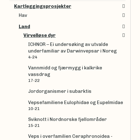
Kartleggingsprosjekter
Hav
Land
Virvelløse dyr
ICHNOR – Ei undersøking av utvalde
underfamiliar av Darwinvepsar i Noreg
4-24
Vannmidd og fjærmygg i kalkrike
vassdrag
17-22
Jordorganismer i subarktis
Vepsefamiliene Eulophidae og Eupelmidae
10-21
Sviknott i Nordnorske fjellområder
15-21
Veps i overfamilien Ceraphronoidea -