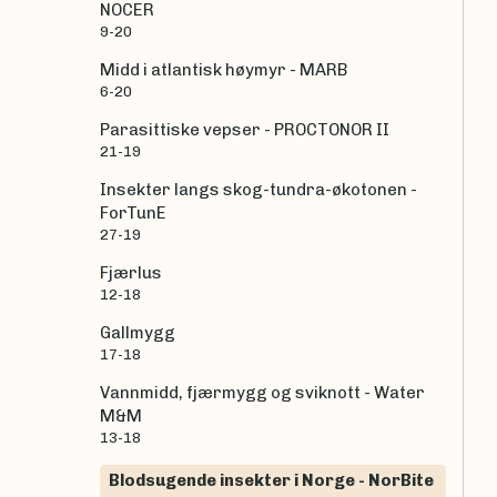
NOCER
9-20
Midd i atlantisk høymyr - MARB
6-20
Parasittiske vepser - PROCTONOR II
21-19
Insekter langs skog-tundra-økotonen -
ForTunE
27-19
Fjærlus
12-18
Gallmygg
17-18
Vannmidd, fjærmygg og sviknott - Water
M&M
13-18
Blodsugende insekter i Norge - NorBite