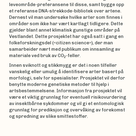
leveområde-preferansene til disse, samt bygge opp
et referanse DNA-strekkode-bibliotek over artene.
Dernest vil man undersøke hvilke arter som finnes i
områder som ikke har vært kartlagt tidligere. Dette
gjelder blant annet klimatisk gunstige områder på
Vestlandet. Dette prosjektet har også satt i gang en
folkeforskningsdel («citizen science»), der man
samarbeider nært med publikum om innsamling av
materiale ved bruk av CO
-feller.
2
Innen sviknott og stikkmygg er det i noen tilfeller
vanskelig eller umulig å identifisere arter basert på
morfologi, selv for spesialister. Prosjektet vil derfor
benytte moderne genetiske metoder til hjelp i
artsbestemmelsene. Informasjon fra prosjektet vil
være et viktig grunnlag for eventuell risikovurdering
av insektbårne sykdommer og vil gi et entomologisk
grunnlag for prediksjon og overvåking av forekomst
og spredning av slike smittestoffer.