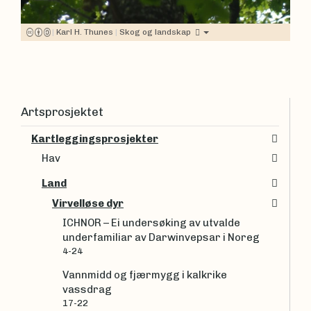
|
Karl H. Thunes
|
Skog og landskap
Artsprosjektet
Kartleggingsprosjekter
Hav
Land
Virvelløse dyr
ICHNOR – Ei undersøking av utvalde
underfamiliar av Darwinvepsar i Noreg
4-24
Vannmidd og fjærmygg i kalkrike
vassdrag
17-22