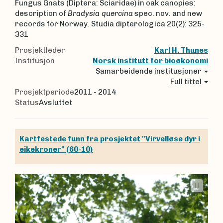
Fungus Gnats (Diptera: Sciaridae) in oak canopies:
description of
Bradysia quercina
spec. nov. and new
records for Norway. Studia dipterologica 20(2): 325-
331
Prosjektleder
Karl H. Thunes
Institusjon
Norsk institutt for bioøkonomi
Samarbeidende institusjoner
Full tittel
Prosjektperiode
2011 - 2014
Status
Avsluttet
Kartfestede funn fra prosjektet "Virvelløse dyr i
eikekroner" (60-10)