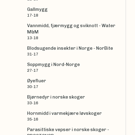
Gallmygg
17-18
Vannmidd, fjærmygg og sviknott - Water
M&M
13-18
Blodsugende insekter i Norge - NorBite
31-17
Soppmygg i Nord-Norge
27-17
Øyefluer
30-17
Bjørnedyr i norske skoger
33-16
Hornmidd i varmekjære løvskoger
35-16
Parasittiske vepser i norske skoger -