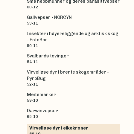
Små nebbmunner og deres parasittvepser
60-12
Gallvepser - NORCYN
53-11
Insekter i høyereliggende og arktisk skog
- EntoBor
50-11
Svalbards tovinger
54-11
Virvelløse dyr i brente skogområder -
PyroBug
52-11
Meitemarker
59-10
Darwinvepser
65-10
Virvelløse dyr i eikekroner
60-10