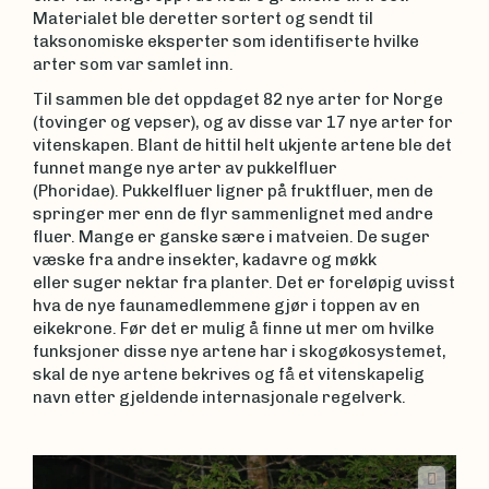
Materialet ble deretter sortert og sendt til
taksonomiske eksperter som identifiserte hvilke
arter som var samlet inn.
Til sammen ble det oppdaget 82 nye arter for Norge
(tovinger og vepser), og av disse var 17 nye arter for
vitenskapen. Blant de hittil helt ukjente artene ble det
funnet mange nye arter av pukkelfluer
(Phoridae). Pukkelfluer ligner på fruktfluer, men de
springer mer enn de flyr sammenlignet med andre
fluer. Mange er ganske sære i matveien. De suger
væske fra andre insekter, kadavre og møkk
eller suger nektar fra planter. Det er foreløpig uvisst
hva de nye faunamedlemmene gjør i toppen av en
eikekrone. Før det er mulig å finne ut mer om hvilke
funksjoner disse nye artene har i skogøkosystemet,
skal de nye artene bekrives og få et vitenskapelig
navn etter gjeldende internasjonale regelverk.