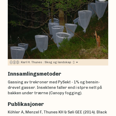
|
Karl H. Thunes
|
Skog og landskap
Innsamlingsmetoder
Gassing av trekroner med PySekt - 1% og bensin-
drevet gasser. Insektene faller end i stpre nett på
bakken under trærne (Canopy fogging).
Publikasjoner
Köhler A, Menzel F, Thunes KH & Søli GEE (2014). Black