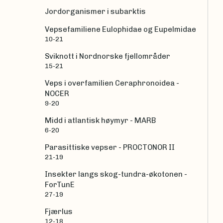
Jordorganismer i subarktis
Vepsefamiliene Eulophidae og Eupelmidae
10-21
Sviknott i Nordnorske fjellområder
15-21
Veps i overfamilien Ceraphronoidea -
NOCER
9-20
Midd i atlantisk høymyr - MARB
6-20
Parasittiske vepser - PROCTONOR II
21-19
Insekter langs skog-tundra-økotonen -
ForTunE
27-19
Fjærlus
12-18