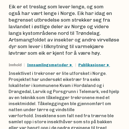
Eik
er et treslag som lever lenge, og som
også har vært lenge i Norge. Eik har idag en
begrenset utbredelse som strekker seg fra
lavlandet i østlige deler av Norge og videre
langs kystområdene nord til Trøndelag.
Artsmangfoldet av insekter og andre virvelløse
dyr som lever i tilknytning til varmekjære
løvtrær som eik er kjent for å være høy.
Innhold
Innsamlingsmetoder
Publikasjoner
Insektlivet i trekroner er lite utforsket i Norge.
Prosjektet har undersøkt eiketrær fra seks
lokaliteter i kommunene Kvam i Hordaland og i
Drangedal, Larvik og Porsgrunn i Telemark, ved hjelp
av en teknikk som tåkelegger trekronene med et
insektmiddel. Tåkeleggingen ble gjennomført om
natten under tørre og vindstille
værforhold. Insektene som falt ned fra trærne ble
samlet opp i store insekthåver som sto på bakken
eller var hengt opp i de nedre greinene til treet.