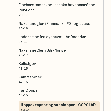
Flerbørstemarker i norske havneområder -
PolyPort
26-17
Nakensnegler i Finnmark - #Sneglebuss
19-18
Leddormer fra dyphavet - AnDeepNor
25-17
Nakensnegler i Sør-Norge
29-17
Kalkalger
43-15
Kammaneter
47-15
Tanglopper
46-15
Hoppekrepser og vannlopper - COPCLAD
53-14