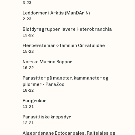
3-23
Leddormer i Arktis (ManDAriN)
2-23
Bløtdyrsgruppen lavere Heterobranchia
13-22
Flerbørstemark-familien Cirratulidae
15-22
Norske Marine Sopper
16-22
Parasitter på maneter, kammaneter og
pilormer - ParaZoo
18-22
Pungreker
11-21
Parasittiske krepsdyr
12-21
Algeordenane Ectocarpales, Ralfsiales og