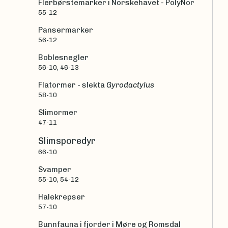
Flerbørstemarker i Norskehavet - PolyNor
55-12
Pansermarker
56-12
Boblesnegler
56-10, 46-13
Flatormer - slekta
Gyrodactylus
58-10
Slimormer
47-11
Slimsporedyr
66-10
Svamper
55-10, 54-12
Halekrepser
57-10
Bunnfauna i fjorder i Møre og Romsdal