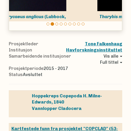
Tharybis macrophthalma
Sars, 1902
Prosjektleder
Tone Falkenhaug
Institusjon
Havforskningsinstituttet
Samarbeidende institusjoner
Vis alle
Full tittel
Prosjektperiode
2015 - 2017
Status
Avsluttet
Hoppekreps
Copepoda
H. Milne-
Edwards, 1840
Vannlopper
Cladocera
Kartfestede funn fra prosjektet "COPCLAD" (53-