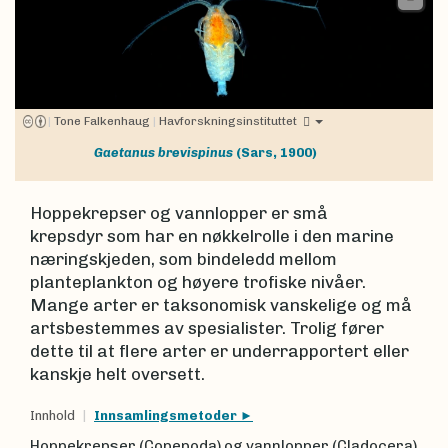
|
Tone Falkenhaug
|
Havforskningsinstituttet
Gaetanus brevispinus
(Sars, 1900)
Hoppekrepser og vannlopper er små
krepsdyr som har en nøkkelrolle i den marine
næringskjeden, som bindeledd mellom
planteplankton og høyere trofiske nivåer.
Mange arter er taksonomisk vanskelige og må
artsbestemmes av spesialister. Trolig fører
dette til at flere arter er underrapportert eller
kanskje helt oversett.
Innhold
Innsamlingsmetoder
Hoppekrepser (Copepoda) og vannlopper (Cladocera)