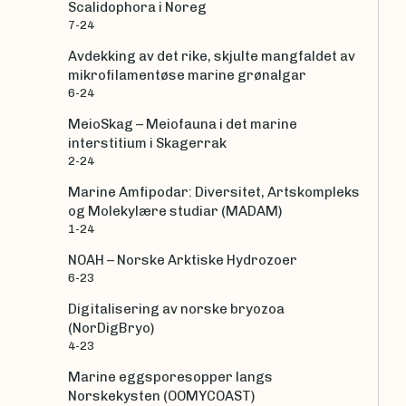
Scalidophora i Noreg
7-24
Avdekking av det rike, skjulte mangfaldet av
mikrofilamentøse marine grønalgar
6-24
MeioSkag – Meiofauna i det marine
interstitium i Skagerrak
2-24
Marine Amfipodar: Diversitet, Artskompleks
og Molekylære studiar (MADAM)
1-24
NOAH – Norske Arktiske Hydrozoer
6-23
Digitalisering av norske bryozoa
(NorDigBryo)
4-23
Marine eggsporesopper langs
Norskekysten (OOMYCOAST)