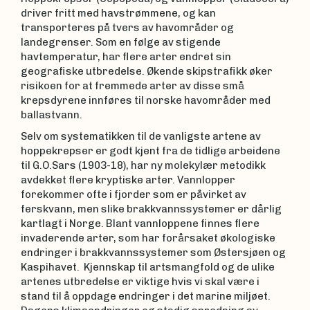
driver fritt med havstrømmene, og kan
transporteres på tvers av havområder og
landegrenser. Som en følge av stigende
havtemperatur, har flere arter endret sin
geografiske utbredelse. Økende skipstrafikk øker
risikoen for at fremmede arter av disse små
krepsdyrene innføres til norske havområder med
ballastvann.
Selv om systematikken til de vanligste artene av
hoppekrepser er godt kjent fra de tidlige arbeidene
til G.O.Sars (1903-18), har ny molekylær metodikk
avdekket flere kryptiske arter. Vannlopper
forekommer ofte i fjorder som er påvirket av
ferskvann, men slike brakkvannssystemer er dårlig
kartlagt i Norge. Blant vannloppene finnes flere
invaderende arter, som har forårsaket økologiske
endringer i brakkvannssystemer som Østersjøen og
Kaspihavet. Kjennskap til artsmangfold og de ulike
artenes utbredelse er viktige hvis vi skal være i
stand til å oppdage endringer i det marine miljøet.