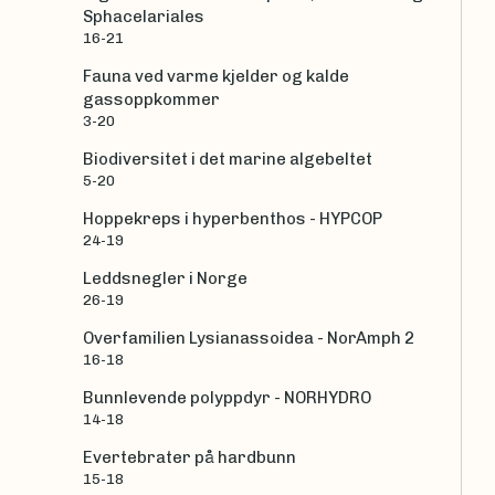
Sphacelariales
16-21
Fauna ved varme kjelder og kalde
gassoppkommer
3-20
Biodiversitet i det marine algebeltet
5-20
Hoppekreps i hyperbenthos - HYPCOP
24-19
Leddsnegler i Norge
26-19
Overfamilien Lysianassoidea - NorAmph 2
16-18
Bunnlevende polyppdyr - NORHYDRO
14-18
Evertebrater på hardbunn
15-18