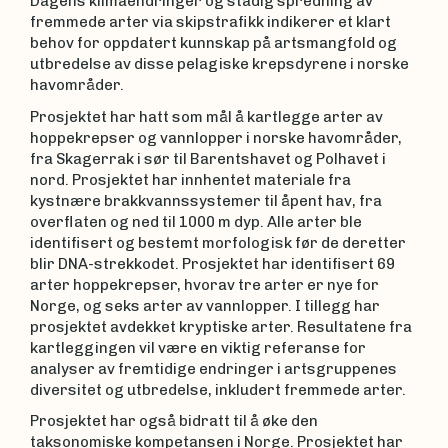
Dagens klimaendringer og stadig spredning av
fremmede arter via skipstrafikk indikerer et klart
behov for oppdatert kunnskap på artsmangfold og
utbredelse av disse pelagiske krepsdyrene i norske
havområder.
Prosjektet har hatt som mål å kartlegge arter av
hoppekrepser og vannlopper i norske havområder,
fra Skagerrak i sør til Barentshavet og Polhavet i
nord. Prosjektet har innhentet materiale fra
kystnære brakkvannssystemer til åpent hav, fra
overflaten og ned til 1000 m dyp. Alle arter ble
identifisert og bestemt morfologisk før de deretter
blir DNA-strekkodet. Prosjektet har identifisert 69
arter hoppekrepser, hvorav tre arter er nye for
Norge, og seks arter av vannlopper. I tillegg har
prosjektet avdekket kryptiske arter. Resultatene fra
kartleggingen vil være en viktig referanse for
analyser av fremtidige endringer i artsgruppenes
diversitet og utbredelse, inkludert fremmede arter.
Prosjektet har også bidratt til å øke den
taksonomiske kompetansen i Norge. Prosjektet har